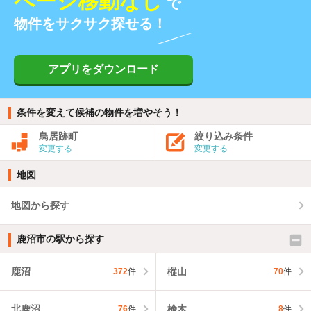
ページ移動なし
で
物件をサクサク探せる！
アプリをダウンロード
条件を変えて候補の物件を増やそう！
鳥居跡町
絞り込み条件
変更する
変更する
地図
地図から探す
鹿沼市の駅から探す
鹿沼
樅山
372
件
70
件
北鹿沼
楡木
76
件
8
件