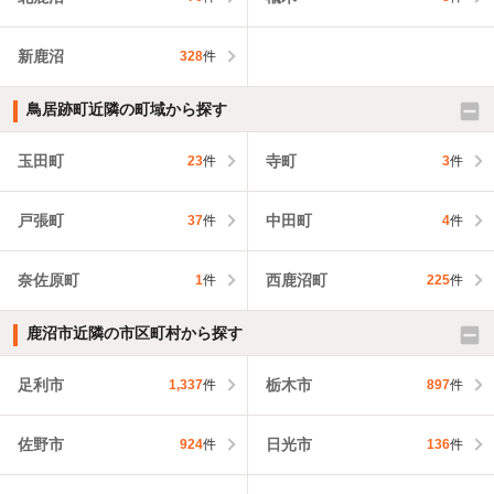
新鹿沼
328
件
鳥居跡町近隣の町域から探す
玉田町
寺町
23
件
3
件
戸張町
中田町
37
件
4
件
奈佐原町
西鹿沼町
1
件
225
件
鹿沼市近隣の市区町村から探す
足利市
栃木市
1,337
件
897
件
佐野市
日光市
924
件
136
件