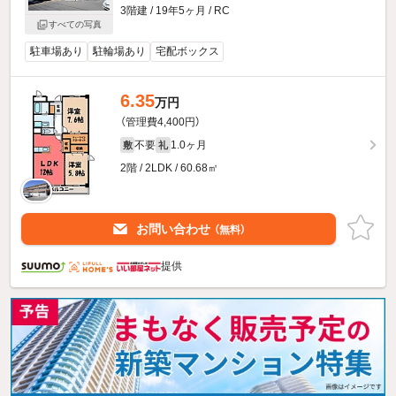
3階建 / 19年5ヶ月 / RC
すべての写真
駐車場あり
駐輪場あり
宅配ボックス
6.35
万円
（管理費4,400円）
不要
1.0ヶ月
敷
礼
2階 / 2LDK / 60.68㎡
お問い合わせ
（無料）
提供