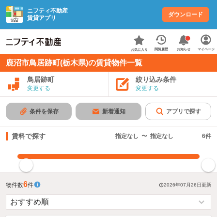
ニフティ不動産
ダウンロード
賃貸アプリ
お知らせ
閲覧履歴
マイページ
お気に入り
鹿沼市鳥居跡町(栃木県)の賃貸物件一覧
鳥居跡町
絞り込み条件
変更する
変更する
条件を保存
新着通知
アプリで探す
賃料で探す
指定なし
〜
指定なし
6
件
指定した賃料で絞り込む
6
物件数
件
2026年07月26日
更新