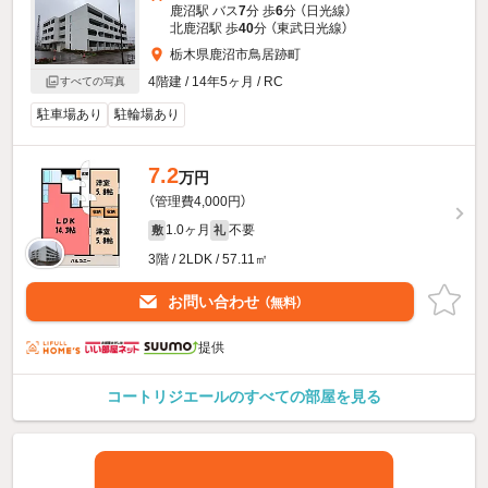
鹿沼駅 バス
7
分 歩
6
分 （日光線）
北鹿沼駅 歩
40
分 （東武日光線）
栃木県鹿沼市鳥居跡町
4階建 / 14年5ヶ月 / RC
すべての写真
駐車場あり
駐輪場あり
7.2
万円
（管理費4,000円）
1.0ヶ月
不要
敷
礼
3階 / 2LDK / 57.11㎡
お問い合わせ
（無料）
提供
コートリジエールのすべての部屋を見る