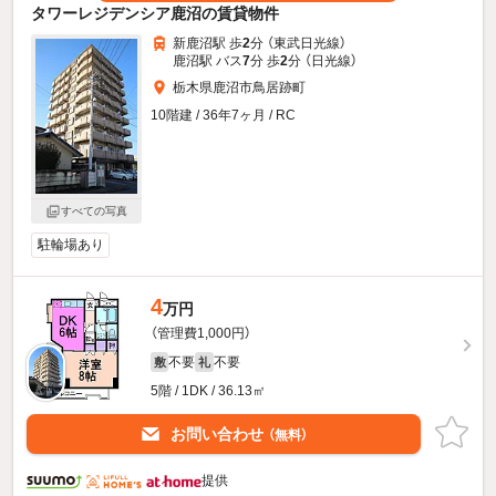
タワーレジデンシア鹿沼の賃貸物件
新鹿沼駅 歩
2
分 （東武日光線）
鹿沼駅 バス
7
分 歩
2
分 （日光線）
栃木県鹿沼市鳥居跡町
10階建 / 36年7ヶ月 / RC
すべての写真
駐輪場あり
4
万円
（管理費1,000円）
不要
不要
敷
礼
5階 / 1DK / 36.13㎡
お問い合わせ
（無料）
提供