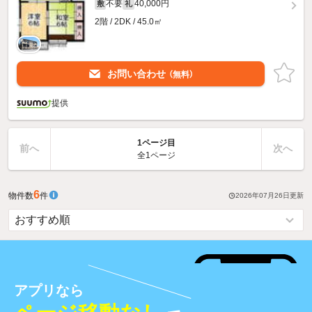
不要
40,000円
敷
礼
2階 / 2DK / 45.0㎡
お問い合わせ
（無料）
提供
1ページ目
前へ
次へ
全1ページ
6
物件数
件
2026年07月26日
更新
アプリなら