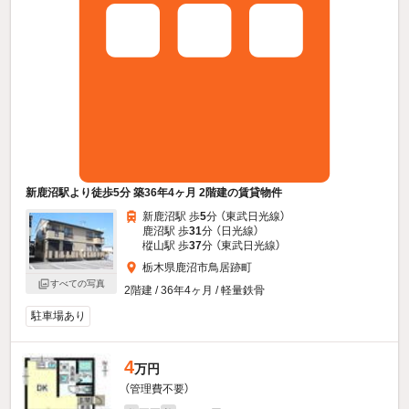
新鹿沼駅より徒歩5分 築36年4ヶ月 2階建の賃貸物件
新鹿沼駅 歩
5
分 （東武日光線）
鹿沼駅 歩
31
分 （日光線）
樅山駅 歩
37
分 （東武日光線）
栃木県鹿沼市鳥居跡町
すべての写真
2階建 / 36年4ヶ月 / 軽量鉄骨
駐車場あり
4
万円
（管理費不要）