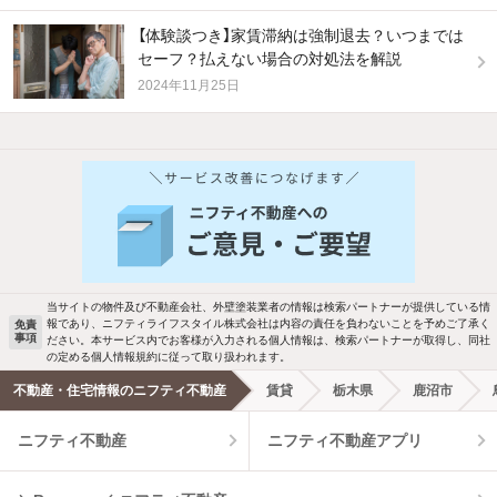
【体験談つき】家賃滞納は強制退去？いつまでは
セーフ？払えない場合の対処法を解説
2024年11月25日
他の人はこんな条件で絞り込んでいます！
人気のこだわり条件
新着物件メール通知
バス・トイレ別
2階以上
検索中の条件の新着物件情報をいち早く
駐車場あり
ペット相談
お知らせします
当サイトの物件及び不動産会社、外壁塗装業者の情報は検索パートナーが提供している情
報であり、ニフティライフスタイル株式会社は内容の責任を負わないことを予めご了承く
免責
事項
ださい。本サービス内でお客様が入力される個人情報は、検索パートナーが取得し、同社
洗濯機置場あり
独立洗面台
新着メール通知を受け取る
の定める個人情報規約に従って取り扱われます。
不動産・住宅情報のニフティ不動産
賃貸
栃木県
鹿沼市
エアコンあり
都市ガス
ニフティ不動産
ニフティ不動産アプリ
温水洗浄便座
オートロック