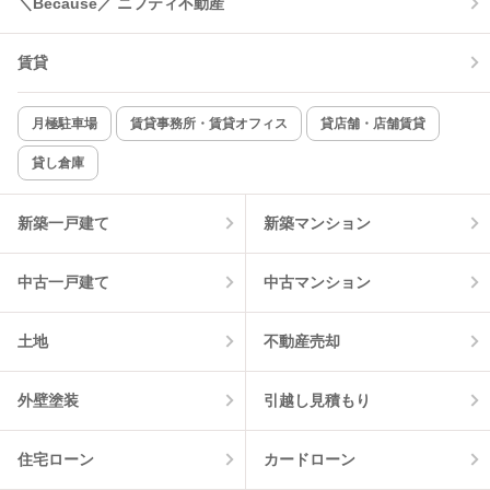
＼Because／ ニフティ不動産
コンロ2口以上
追焚き機能
賃貸
TV付インターホン
角部屋
新着のみ
インターネット無料
月極駐車場
賃貸事務所・賃貸オフィス
貸店舗・店舗賃貸
貸し倉庫
該当件数:
物件一覧に反映
6
件
新築一戸建て
新築マンション
中古一戸建て
中古マンション
土地
不動産売却
外壁塗装
引越し見積もり
住宅ローン
カードローン