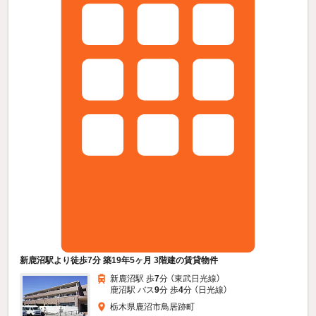
新鹿沼駅より徒歩7分 築19年5ヶ月 3階建の賃貸物件
新鹿沼駅 歩
7
分 （東武日光線）
鹿沼駅 バス
9
分 歩
4
分 （日光線）
栃木県鹿沼市鳥居跡町