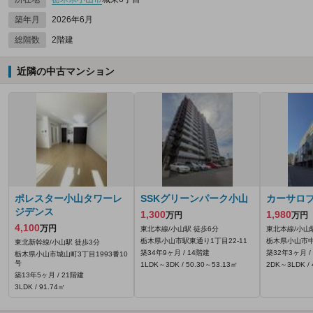
築年月
2026年6月
総階数
2階建
近隣の中古マンション
ポレスター小山タワーレ
SSKグリーンパーク小山
カーサロ
ジデンス
1,300
1,980
万円
万円
4,100
万円
東北本線/小山駅 徒歩6分
東北本線/小山
栃木県小山市駅東通り1丁目22-11
栃木県小山市中
東北新幹線/小山駅 徒歩3分
築34年9ヶ月 / 14階建
築32年3ヶ月 /
栃木県小山市城山町3丁目1993番10
号
1LDK～3DK / 50.30～53.13㎡
2DK～3LDK / 
築13年5ヶ月 / 21階建
3LDK / 91.74㎡