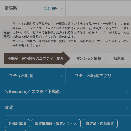
群馬県
43,649
件
当サイトの物件及び不動産会社、外壁塗装業者の情報は検索パートナーが提供している情
報であり、ニフティライフスタイル株式会社は内容の責任を負わないことを予めご了承く
ださい。本サービス内でお客様が入力される個人情報は、検索パートナーが取得し、同社
免責
事項
の定める個人情報規約に従って取り扱われます。
マンション情報の一部の販売価格、賃料、間取り、専有面積は、マンションレビューのデ
ータを表示しています。
不動産・住宅情報のニフティ不動産
マンション情報
栃木県
ニフティ不動産
ニフティ不動産アプリ
＼Because／ ニフティ不動産
賃貸
月極駐車場
賃貸事務所・賃貸オフィス
貸店舗・店舗賃貸