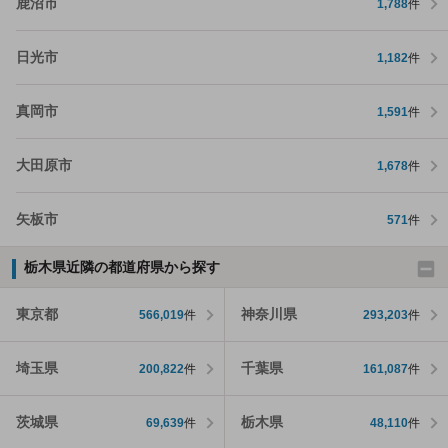
鹿沼市
1,788
件
日光市
1,182
件
真岡市
1,591
件
大田原市
1,678
件
矢板市
571
件
栃木県近隣の都道府県から探す
東京都
神奈川県
566,019
件
293,203
件
埼玉県
千葉県
200,822
件
161,087
件
茨城県
栃木県
69,639
件
48,110
件