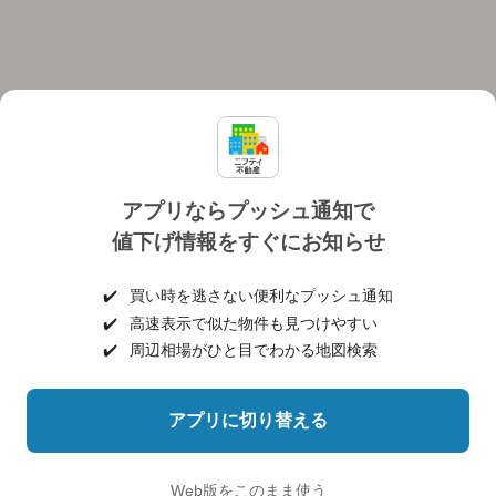
アプリならプッシュ通知で
値下げ情報をすぐにお知らせ
対応機種
個人情報保護ポリシー
利用規約
運営会社
✔️
買い時を逃さない便利なプッシュ通知
ヘルプ・お問い合わせ
採用情報
✔️
高速表示で似た物件も見つけやすい
✔️
周辺相場がひと目でわかる地図検索
アプリに切り替える
©NIFTY Lifestyle Co., Ltd.
Web版をこのまま使う