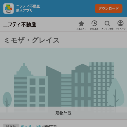
ニフティ不動産
ダウンロード
購入アプリ
カンタン検索
閲覧履歴
マイページ
お気に入り
ミモザ・グレイス
建物外観
所在地
栃木県
小山市
城東6丁目