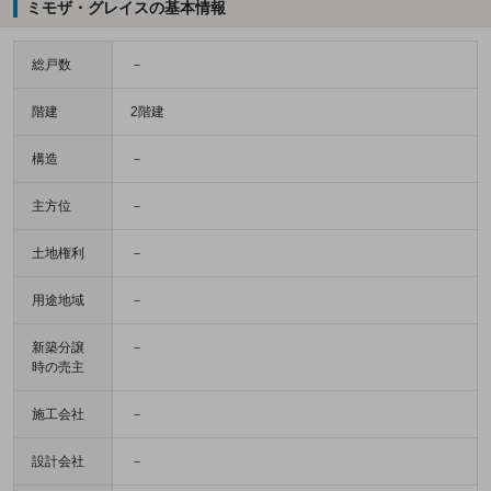
ミモザ・グレイスの基本情報
総戸数
－
階建
2階建
構造
－
主方位
－
土地権利
－
用途地域
－
新築分譲
－
時の売主
施工会社
－
設計会社
－