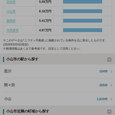
日光市
5.09万円
小山市
6.18万円
真岡市
5.41万円
大田原市
4.97万円
※このデータは「ニフティ不動産」に掲載されている物件を元に算出したものです。
(2026年8月6日現在)
※相場情報はあくまで参考値です。目安として活用ください。
小山市の駅から探す
思川
104
件
間々田
265
件
小山
1,819
件
小山市近隣の町域から探す