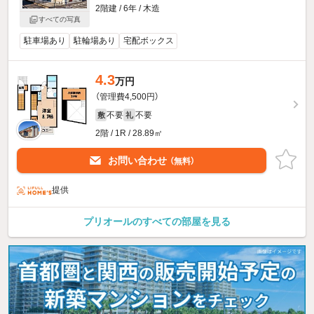
2階建 / 6年 / 木造
すべての写真
駐車場あり
駐輪場あり
宅配ボックス
4.3
万円
（管理費4,500円）
不要
不要
敷
礼
2階 / 1R / 28.89㎡
お問い合わせ
（無料）
提供
プリオールのすべての部屋を見る