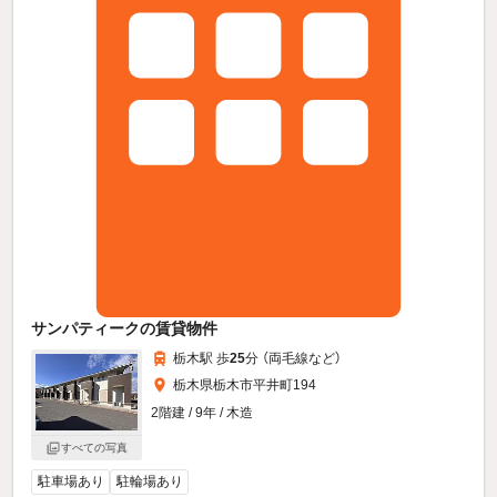
サンパティークの賃貸物件
栃木駅 歩
25
分 （両毛線
など
）
栃木県栃木市平井町194
2階建 / 9年 / 木造
すべての写真
駐車場あり
駐輪場あり