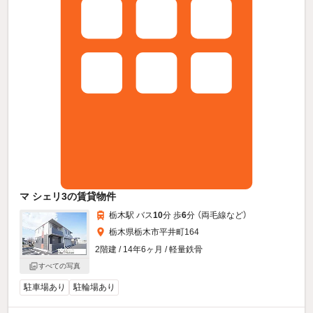
マ シェリ3の賃貸物件
栃木駅 バス
10
分 歩
6
分 （両毛線
など
）
栃木県栃木市平井町164
2階建 / 14年6ヶ月 / 軽量鉄骨
すべての写真
駐車場あり
駐輪場あり