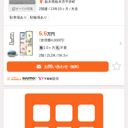
栃木県栃木市平井町
2階建 / 13年10ヶ月 / 木造
すべての写真
駐車場あり
駐輪場あり
5.5
万円
（管理費4,000円）
1.0ヶ月
不要
敷
礼
2階 / 2LDK / 56.3㎡
お問い合わせ
（無料）
提供