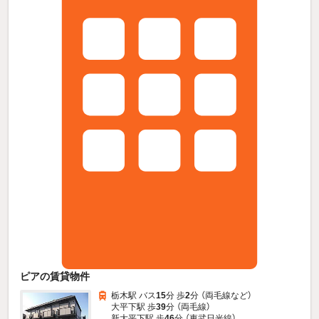
ピアの賃貸物件
栃木駅 バス
15
分 歩
2
分 （両毛線
など
）
大平下駅 歩
39
分 （両毛線）
新大平下駅 歩
46
分 （東武日光線）