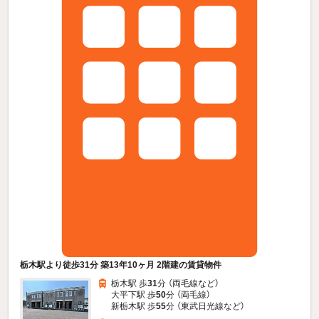
栃木駅より徒歩31分 築13年10ヶ月 2階建の賃貸物件
栃木駅 歩
31
分 （両毛線
など
）
大平下駅 歩
50
分 （両毛線）
新栃木駅 歩
55
分 （東武日光線
など
）