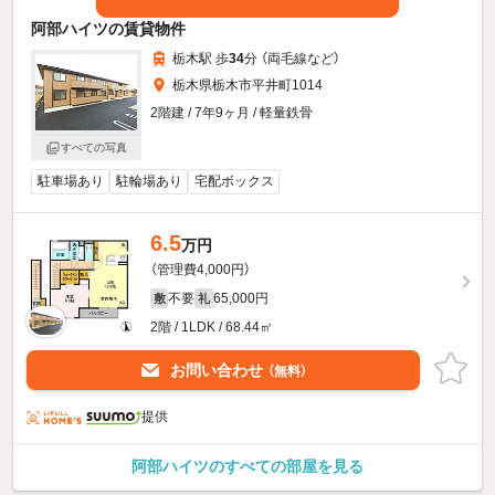
阿部ハイツの賃貸物件
栃木駅 歩
34
分 （両毛線
など
）
栃木県栃木市平井町1014
2階建 / 7年9ヶ月 / 軽量鉄骨
すべての写真
駐車場あり
駐輪場あり
宅配ボックス
6.5
万円
（管理費4,000円）
不要
65,000円
敷
礼
2階 / 1LDK / 68.44㎡
お問い合わせ
（無料）
提供
阿部ハイツのすべての部屋を見る