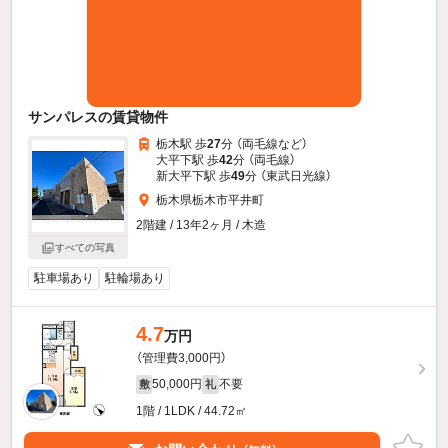
サンパレスの賃貸物件
栃木駅 歩
27
分 （両毛線
など
）
大平下駅 歩
42
分 （両毛線）
新大平下駅 歩
49
分 （東武日光線）
栃木県栃木市平井町
2階建 / 13年2ヶ月 / 木造
すべての写真
駐車場あり
駐輪場あり
4.7
万円
（管理費3,000円）
50,000円
不要
敷
礼
1階 / 1LDK / 44.72㎡