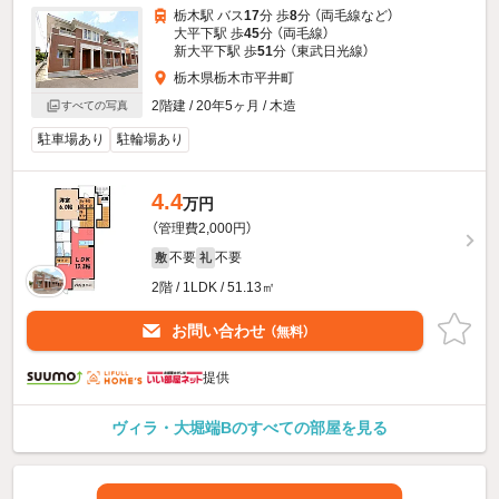
栃木駅 バス
17
分 歩
8
分 （両毛線
など
）
大平下駅 歩
45
分 （両毛線）
新大平下駅 歩
51
分 （東武日光線）
栃木県栃木市平井町
2階建 / 20年5ヶ月 / 木造
すべての写真
駐車場あり
駐輪場あり
4.4
万円
（管理費2,000円）
不要
不要
敷
礼
2階 / 1LDK / 51.13㎡
お問い合わせ
（無料）
提供
ヴィラ・大堀端Bのすべての部屋を見る