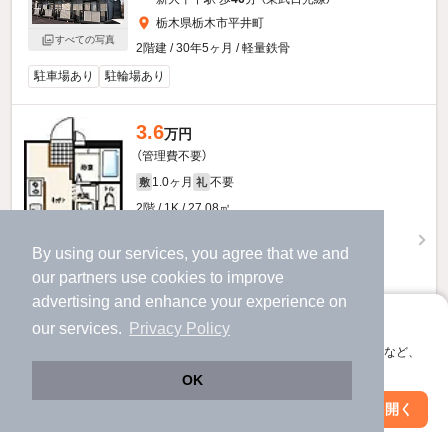
栃木県栃木市平井町
すべての写真
2階建 / 30年5ヶ月 / 軽量鉄骨
駐車場あり
駐輪場あり
3.6
万円
（管理費不要）
1.0ヶ月
不要
敷
礼
2階 / 1K / 27.08㎡
By using our services, you agree that we and
our
partners
use cookies to improve
advertising and enhance your experience on
アプリに切り替えて、サクサクお部屋探し
our services.
Privacy Policy
会員登録なしですぐ使える。マップ検索やお気に入り保存など、
アプリ限定の便利な機能が使えます！
OK
お問い合わせ
（無料）
Web版で続行
アプリを開く
市区町村を変更
絞り込み条件を変更
提供