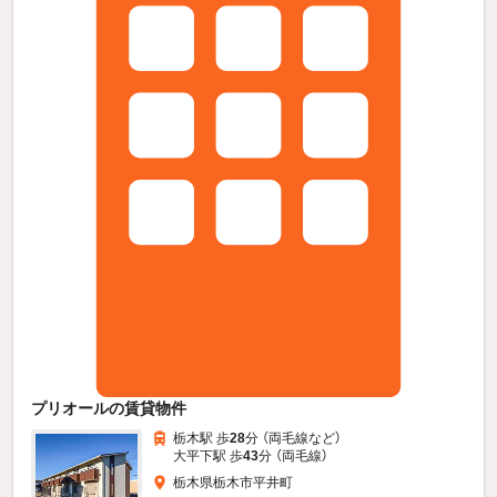
プリオールの賃貸物件
栃木駅 歩
28
分 （両毛線
など
）
大平下駅 歩
43
分 （両毛線）
栃木県栃木市平井町