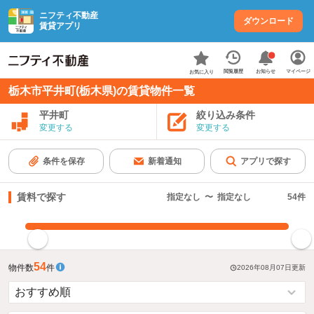
ニフティ不動産
ダウンロード
賃貸アプリ
お知らせ
閲覧履歴
マイページ
お気に入り
栃木市平井町(栃木県)の賃貸物件一覧
平井町
絞り込み条件
変更する
変更する
条件を保存
新着通知
アプリで探す
賃料で探す
指定なし
〜
指定なし
54
件
指定した賃料で絞り込む
54
物件数
件
2026年08月07日
更新