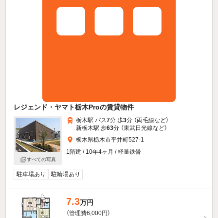
レジェンド・ヤマト栃木Proの賃貸物件
栃木駅 バス
7
分 歩
3
分 （両毛線
など
）
新栃木駅 歩
63
分 （東武日光線
など
）
栃木県栃木市平井町527-1
1階建 / 10年4ヶ月 / 軽量鉄骨
すべての写真
駐車場あり
駐輪場あり
7.3
万円
（管理費6,000円）