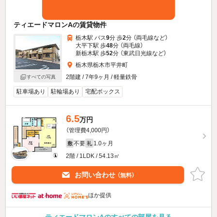
ティエードマロンAの賃貸物件
栃木駅 バス
9
分 歩
2
分 （両毛線
など
）
大平下駅 歩
48
分 （両毛線）
新栃木駅 歩
52
分 （東武日光線
など
）
栃木県栃木市平井町
2階建 / 7年9ヶ月 / 軽量鉄骨
すべての写真
駐車場あり
駐輪場あり
宅配ボックス
6.5
万円
（管理費4,000円）
不要
1.0ヶ月
敷
礼
2階 / 1LDK / 54.13㎡
お問い合わせ
（無料）
ほか提供