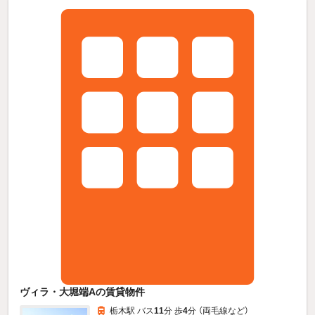
ヴィラ・大堀端Aの賃貸物件
栃木駅 バス
11
分 歩
4
分 （両毛線
など
）