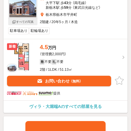
大平下駅 歩
43
分 （両毛線）
新栃木駅 歩
59
分 （東武日光線
など
）
栃木県栃木市平井町
2階建 / 20年5ヶ月 / 木造
すべての写真
駐車場あり
駐輪場あり
4.5
新着
万円
（管理費2,000円）
不要
不要
敷
礼
2階 / 1LDK / 51.13㎡
お問い合わせ
（無料）
提供
ヴィラ・大堀端Aのすべての部屋を見る