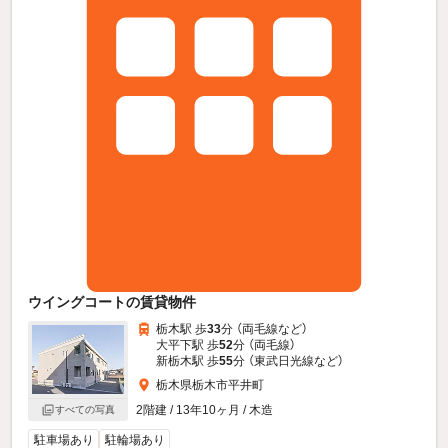
ウイングコートの賃貸物件
栃木駅 歩
33
分 （両毛線
など
）
大平下駅 歩
52
分 （両毛線）
新栃木駅 歩
55
分 （東武日光線
など
）
栃木県栃木市平井町
2階建 / 13年10ヶ月 / 木造
すべての写真
駐車場あり
駐輪場あり