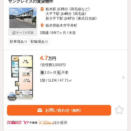
サングレイスの賃貸物件
栃木駅 歩
35
分 （両毛線
など
）
大平下駅 歩
40
分 （両毛線）
新大平下駅 歩
47
分 （東武日光線）
栃木県栃木市平井町
2階建 / 8年7ヶ月 / 木造
すべての写真
駐車場あり
駐輪場あり
4.7
万円
（管理費3,000円）
1.0ヶ月
不要
敷
礼
1階 / 1LDK / 47.71㎡
お問い合わせ
（無料）
ほか提供