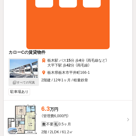
カローCの賃貸物件
栃木駅 バス
15
分 歩
4
分 （両毛線
など
）
大平下駅 歩
42
分 （両毛線）
栃木県栃木市平井町166-1
2階建 / 12年1ヶ月 / 軽量鉄骨
すべての写真
駐車場あり
6.3
万円
（管理費6,000円）
不要
0.5ヶ月
敷
礼
2階 / 2LDK / 61.2㎡