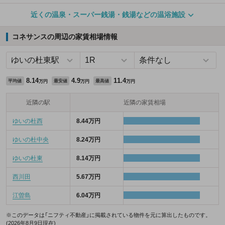
近くの温泉・スーパー銭湯・銭湯などの温浴施設
コネサンスの周辺の家賃相場情報
8.14
4.9
11.4
平均値
最安値
最高値
万円
万円
万円
近隣の駅
近隣の家賃相場
ゆいの杜西
8.44万円
ゆいの杜中央
8.24万円
ゆいの杜東
8.14万円
西川田
5.67万円
江曽島
6.04万円
※このデータは「ニフティ不動産」に掲載されている物件を元に算出したものです。
(2026年8月9日現在)