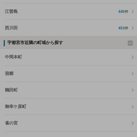
江曽島
445
件
西川田
453
件
宇都宮市近隣の町域から探す
中岡本町
宿郷
鶴田町
御幸ケ原町
雀の宮