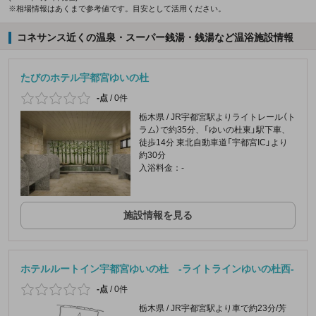
※相場情報はあくまで参考値です。目安として活用ください。
コネサンス近くの温泉・スーパー銭湯・銭湯など温浴施設情報
たびのホテル宇都宮ゆいの杜
-点
/
0件
栃木県 / JR宇都宮駅よりライトレール（ト
ラム）で約35分、「ゆいの杜東」駅下車、
徒歩14分 東北自動車道「宇都宮IC」より
約30分
入浴料金：-
施設情報を見る
ホテルルートイン宇都宮ゆいの杜 -ライトラインゆいの杜西-
-点
/
0件
栃木県 / JR宇都宮駅より車で約23分/芳