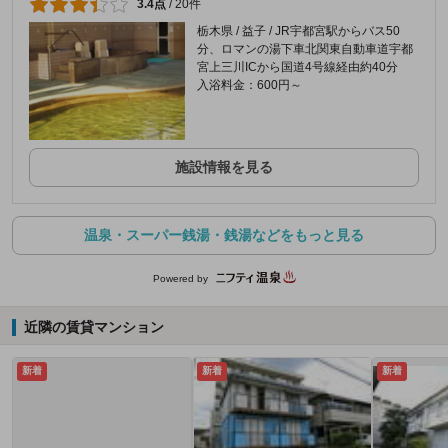
3.4点
/
20件
栃木県 / 益子 / JR宇都宮駅からバス50
分、ロマンの湯下車北関東自動車道宇都
宮上三川ICから国道4号線経由約40分
入浴料金：600円～
施設情報を見る
温泉・スーパー銭湯・銭湯などをもっと見る
Powered by
近隣の賃貸マンション
新着
新着
新着