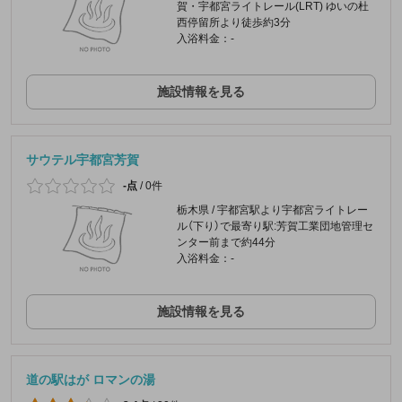
賀・宇都宮ライトレール(LRT) ゆいの杜
西停留所より徒歩約3分
入浴料金：-
施設情報を見る
サウテル宇都宮芳賀
-点
/
0件
栃木県 / 宇都宮駅より宇都宮ライトレー
ル（下り）で最寄り駅:芳賀工業団地管理セ
ンター前まで約44分
入浴料金：-
施設情報を見る
道の駅はが ロマンの湯