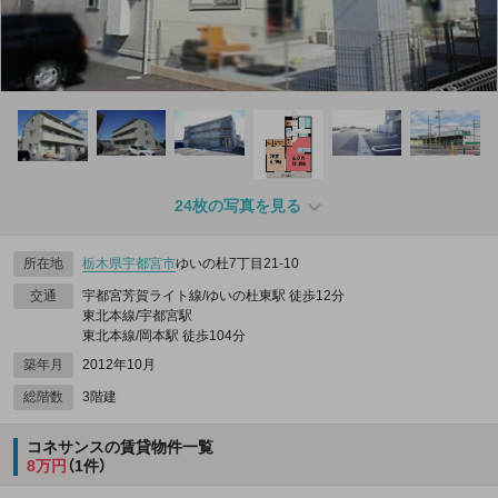
24枚の写真を見る
所在地
栃木県
宇都宮市
ゆいの杜7丁目21-10
交通
宇都宮芳賀ライト線/ゆいの杜東駅 徒歩12分
東北本線/宇都宮駅
東北本線/岡本駅 徒歩104分
築年月
2012年10月
総階数
3階建
コネサンスの賃貸物件一覧
8万円
（1件）