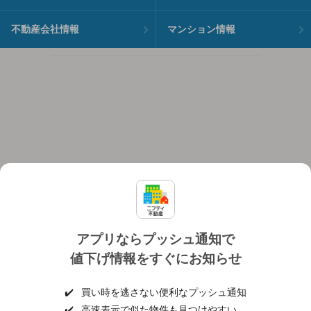
不動産会社情報
マンション情報
アプリならプッシュ通知で
値下げ情報をすぐにお知らせ
対応機種
個人情報保護ポリシー
利用規約
運営会社
✔️
買い時を逃さない便利なプッシュ通知
ヘルプ・お問い合わせ
採用情報
✔️
高速表示で似た物件も見つけやすい