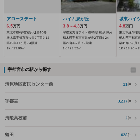
アローステート
ハイム泉が丘
城東ハイ
6.5
3.8～4.3
4.8
万円
万円
万円
東北本線/宇都宮駅 徒歩10分
宇都宮芳賀ライト線/峰駅 徒歩10分
東北本線/宇都
栃木県宇都宮市今泉2丁目9-12
栃木県宇都宮市泉が丘2丁目4-24
栃木県宇都宮市
築19年11ヶ月 / 4階建
築29年4ヶ月 / 2階建
築31年7ヶ月 /
1K / 23.00㎡
1K / 23.52㎡
1K / 18.90～
宇都宮市の駅から探す
清原地区市民センター前
11
件
宇都宮
3,237
件
清陵高校前
2
件
鶴田
628
件