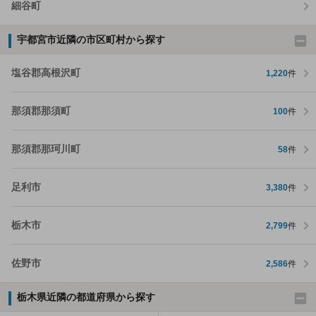
細谷町
宇都宮市近隣の市区町村から探す
塩谷郡高根沢町
1,220
件
那須郡那須町
100
件
那須郡那珂川町
58
件
足利市
3,380
件
栃木市
2,799
件
佐野市
2,586
件
栃木県近隣の都道府県から探す