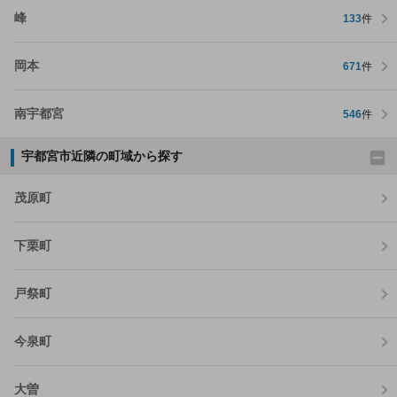
峰
133
件
岡本
671
件
南宇都宮
546
件
宇都宮市近隣の町域から探す
茂原町
下栗町
戸祭町
今泉町
大曽