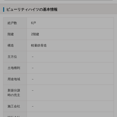
ピューリティハイツの基本情報
総戸数
6戸
階建
2階建
構造
軽量鉄骨造
主方位
－
土地権利
－
用途地域
－
新築分譲
－
時の売主
施工会社
－