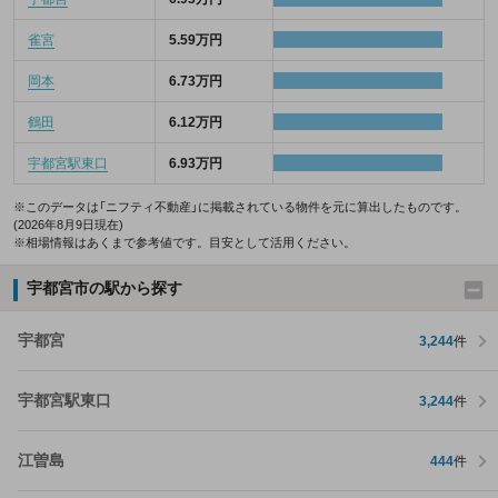
雀宮
5.59万円
岡本
6.73万円
鶴田
6.12万円
宇都宮駅東口
6.93万円
※このデータは「ニフティ不動産」に掲載されている物件を元に算出したものです。
(2026年8月9日現在)
※相場情報はあくまで参考値です。目安として活用ください。
宇都宮市の駅から探す
宇都宮
3,244
件
宇都宮駅東口
3,244
件
江曽島
444
件