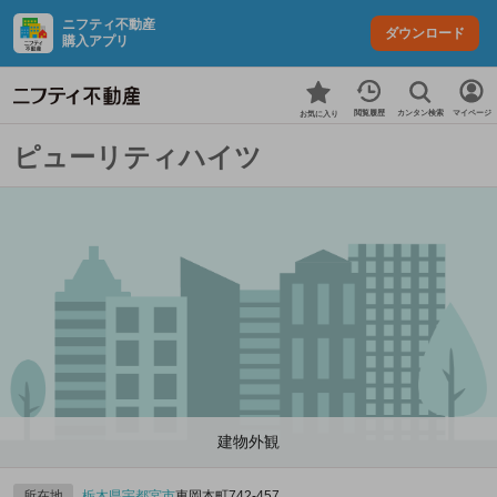
ニフティ不動産
ダウンロード
購入アプリ
カンタン検索
閲覧履歴
マイページ
お気に入り
ピューリティハイツ
建物外観
所在地
栃木県
宇都宮市
東岡本町742‐457