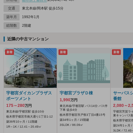
交通
東北本線/岡本駅 徒歩15分
築年月
1992年1月
総階数
2階建
近隣の中古マンション
新着
新着
新着
宇都宮ダイカンプラザス
宇都宮プラザＤ棟
サーパス
ポーツメント
番館
1,990
万円
175～280
2,080～2,
万円
東北本線/宇都宮駅 バス14分 バス停
下車 徒歩4分
東北本線/宇都宮駅 徒歩10分
宇都宮芳賀ライ
栃木県宇都宮市戸祭3丁目4番15号
東キャンパス駅
栃木県宇都宮市南大通り1丁目1-12
築34年1ヶ月 / 15階建
栃木県宇都宮市石
築36年10ヶ月 / 11階建
3SLDK / 86.09㎡
築24年1ヶ月 /
1R～1K / 12.41～20.49㎡
3LDK / 72.4