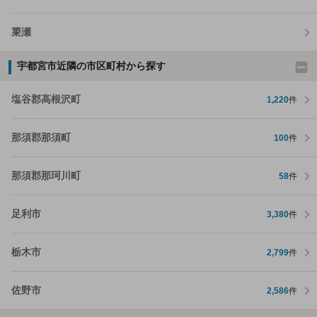
簗瀬
宇都宮市近隣の市区町村から探す
塩谷郡高根沢町
1,220
件
那須郡那須町
100
件
那須郡那珂川町
58
件
足利市
3,380
件
栃木市
2,799
件
佐野市
2,586
件