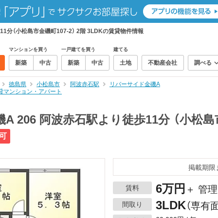
1分（小松島市金磯町107-2） 2階 3LDKの賃貸物件情報
マンションを買う
一戸建てを買う
建てる
新築
中古
新築
中古
土地
不動産会社
調べる
徳島県
小松島市
阿波赤石駅
リバーサイド金磯A
の賃貸マンション・アパート
 206 阿波赤石駅より徒歩11分 （小松島市金
可
掲載期限
6万円
賃料
＋ 管理
3LDK
間取り
（専有面