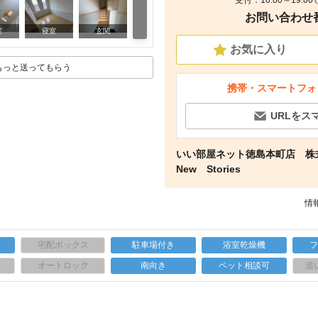
受付：10:00～19:0
お問い合わせ番号
その他
室
寝室
玄関
お気に入り
もっと送ってもらう
携帯・スマートフォ
URLをス
いい部屋ネット徳島本町店 株
New Stories
情報
宅配ボックス
駐車場付き
浴室乾燥機
上
オートロック
南向き
ペット相談可
追