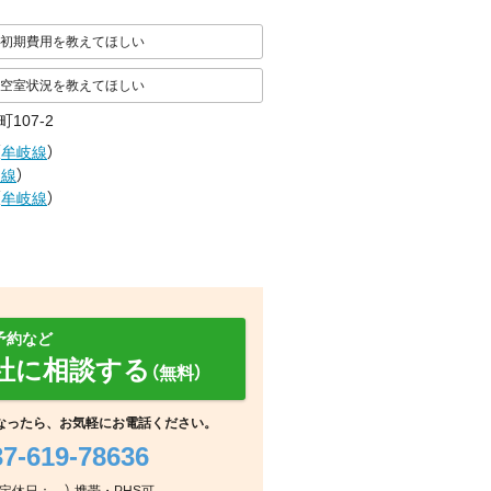
初期費用を教えてほしい
空室状況を教えてほしい
107-2
（
牟岐線
）
岐線
）
（
牟岐線
）
予約など
社に相談する
（無料）
なったら、お気軽にお電話ください。
37-619-78636
その他
周辺