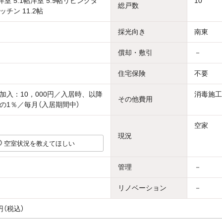
帖洋室 5.1帖洋室 5.9帖リビングダ
10
総戸数
チン 11.2帖
採光向き
南東
償却・敷引
－
住宅保険
不要
加入：10，000円／入居時、以降
消毒施工
その他費用
の1％／毎月（入居期間中）
空家
現況
空室状況を教えてほしい
管理
－
リノベーション
－
円（税込）