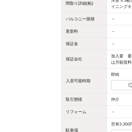
洋室 5.3
間取り詳細(帖)
イニングキッ
バルコニー面積
－
更新料
－
保証金
－
加入要 要
保証会社
は月額賃料
即時
入居可能時期
取引態様
仲介
リフォーム
－
空有3,300
駐車場