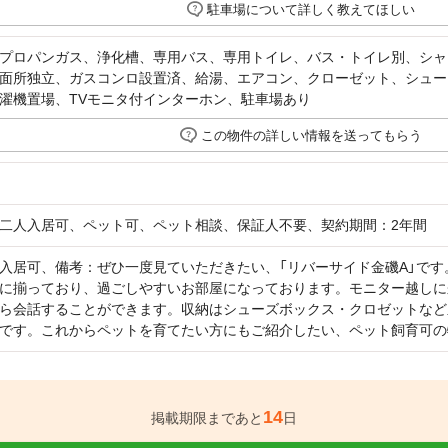
駐車場について詳しく教えてほしい
プロパンガス、浄化槽、専用バス、専用トイレ、バス・トイレ別、シャ
面所独立、ガスコンロ設置済、給湯、エアコン、クローゼット、シューズ
濯機置場、TVモニタ付インターホン、駐車場あり
この物件の詳しい情報を送ってもらう
二人入居可、ペット可、ペット相談、保証人不要、契約期間：2年間
入居可、備考：ぜひ一度見ていただきたい、「リバーサイド金磯A」で
に揃っており、過ごしやすいお部屋になっております。モニター越しに
ら会話することができます。収納はシューズボックス・クロゼットなど
です。これからペットを育てたい方にもご紹介したい、ペット飼育可の
14
掲載期限まであと
日