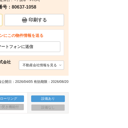
0（定休日：－） 携帯・PHS可
：80637-1058
間取り
印刷する
ンにこの物件情報を送る
マートフォンに送信
式会社
不動産会社情報を見る
公開日：2026/04/05 有効期限：2026/08/20
フローリング
設備あり
い焚き機能付
設備なし