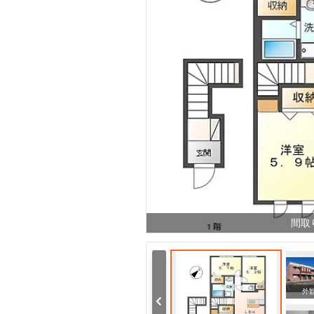
間取
周辺
外