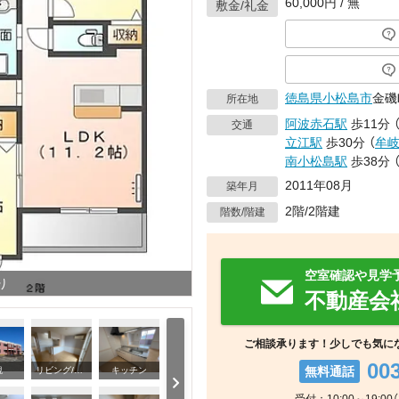
60,000円 / 無
敷金/礼金
徳島県
小松島市
金磯町
所在地
阿波赤石駅
歩11分
交通
立江駅
歩30分
（
牟
南小松島駅
歩38分
2011年08月
築年月
2階/2階建
階数/階建
空室確認や見学
り
不動産会
ご相談承ります！少しでも気に
00
無料通話
観
リビング/ダイニング
キッチン