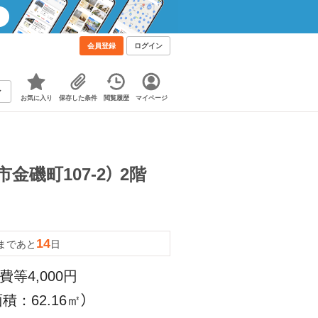
会員登録
ログイン
お気に入り
保存した条件
閲覧履歴
マイページ
磯町107-2） 2階
14
まであと
日
費等4,000円
積：62.16㎡）