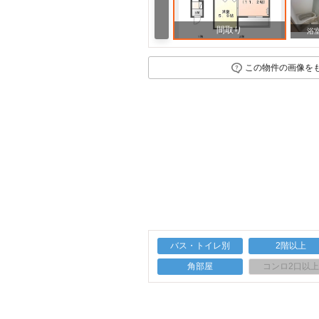
間取り
浴
この物件の画像を
バス・トイレ別
2階以上
角部屋
コンロ2口以