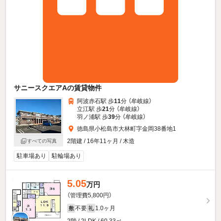
サニースクエアAの賃貸物件
阿波赤石駅 歩
11
分 （牟岐線）
立江駅 歩
21
分 （牟岐線）
羽ノ浦駅 歩
39
分 （牟岐線）
徳島県小松島市大林町字金岡38番地1
2階建 / 16年11ヶ月 / 木造
すべての写真
駐車場あり
駐輪場あり
5.05
万円
（管理費5,800円）
不要
1.0ヶ月
敷
礼