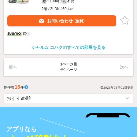
80,000円
不要
敷
礼
2階 / 2LDK / 50.4㎡
お問い合わせ
（無料）
提供
シャルム コハクのすべての部屋を見る
1ページ目
前へ
次へ
全1ページ
16
物件数
件
2026年08月01日
更新
アプリなら