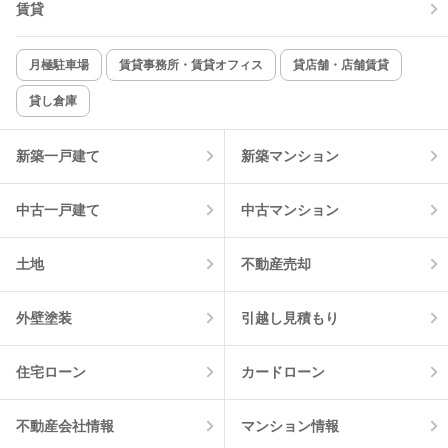
賃貸
TV付インターホン
角部屋
新着のみ
インターネット無料
月極駐車場
賃貸事務所・賃貸オフィス
貸店舗・店舗賃貸
貸し倉庫
該当件数:
物件一覧に反映
16
件
新築一戸建て
新築マンション
中古一戸建て
中古マンション
土地
不動産売却
外壁塗装
引越し見積もり
住宅ローン
カードローン
不動産会社情報
マンション情報