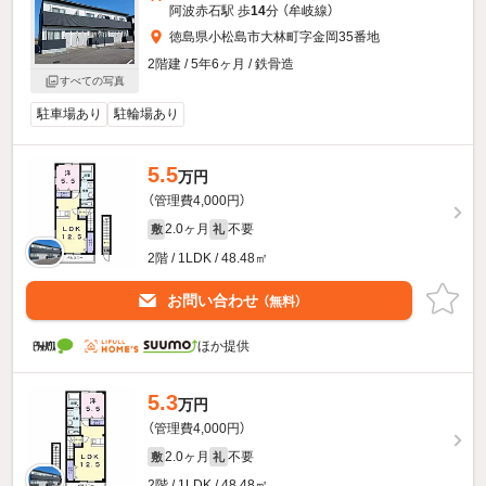
阿波赤石駅 歩
14
分 （牟岐線）
徳島県小松島市大林町字金岡35番地
2階建 / 5年6ヶ月 / 鉄骨造
すべての写真
駐車場あり
駐輪場あり
5.5
万円
（管理費4,000円）
2.0ヶ月
不要
敷
礼
2階 / 1LDK / 48.48㎡
お問い合わせ
（無料）
ほか提供
5.3
万円
（管理費4,000円）
2.0ヶ月
不要
敷
礼
2階 / 1LDK / 48.48㎡