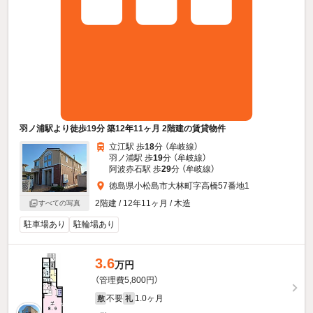
羽ノ浦駅より徒歩19分 築12年11ヶ月 2階建の賃貸物件
立江駅 歩
18
分 （牟岐線）
羽ノ浦駅 歩
19
分 （牟岐線）
阿波赤石駅 歩
29
分 （牟岐線）
徳島県小松島市大林町字高橋57番地1
2階建 / 12年11ヶ月 / 木造
すべての写真
駐車場あり
駐輪場あり
3.6
万円
（管理費5,800円）
不要
1.0ヶ月
敷
礼