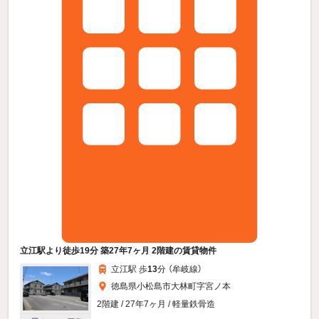
立江駅より徒歩19分 築27年7ヶ月 2階建の賃貸物件
立江駅 歩
13
分 （牟岐線）
徳島県小松島市大林町字宮ノ本
2階建 / 27年7ヶ月 / 軽量鉄骨造