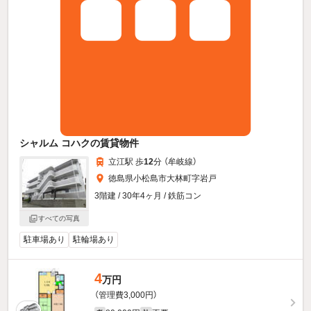
シャルム コハクの賃貸物件
立江駅 歩
12
分 （牟岐線）
徳島県小松島市大林町字岩戸
3階建 / 30年4ヶ月 / 鉄筋コン
すべての写真
駐車場あり
駐輪場あり
4
万円
（管理費3,000円）