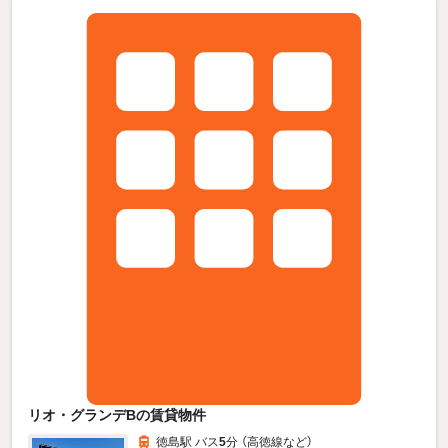
リオ・グランデBの賃貸物件
徳島駅 バス
5
分 （高徳線
など
）