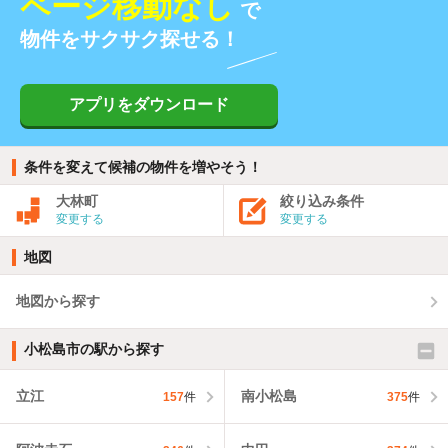
ページ移動なし
で
物件をサクサク探せる！
アプリをダウンロード
条件を変えて候補の物件を増やそう！
大林町
絞り込み条件
変更する
変更する
地図
地図から探す
小松島市の駅から探す
立江
南小松島
157
件
375
件