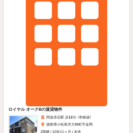
ロイヤル オークBの賃貸物件
阿波赤石駅 歩
12
分 （牟岐線）
徳島県小松島市大林町字金岡
2階建 / 10年11ヶ月 / 木造