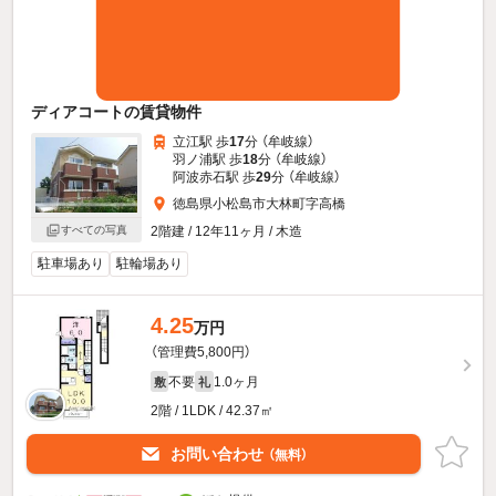
ディアコートの賃貸物件
立江駅 歩
17
分 （牟岐線）
羽ノ浦駅 歩
18
分 （牟岐線）
阿波赤石駅 歩
29
分 （牟岐線）
徳島県小松島市大林町字高橋
2階建 / 12年11ヶ月 / 木造
すべての写真
駐車場あり
駐輪場あり
4.25
万円
（管理費5,800円）
不要
1.0ヶ月
敷
礼
2階 / 1LDK / 42.37㎡
お問い合わせ
（無料）