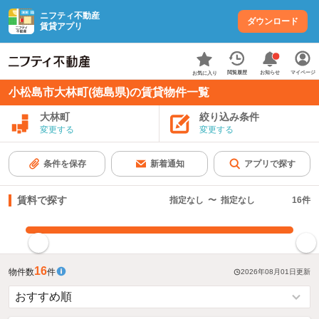
ニフティ不動産
ダウンロード
賃貸アプリ
お知らせ
閲覧履歴
マイページ
お気に入り
小松島市大林町(徳島県)の賃貸物件一覧
大林町
絞り込み条件
変更する
変更する
条件を保存
新着通知
アプリで探す
賃料で探す
指定なし
〜
指定なし
16
件
指定した賃料で絞り込む
16
物件数
件
2026年08月01日
更新