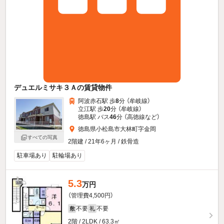
デュエルミサキ３Ａの賃貸物件
阿波赤石駅 歩
8
分 （牟岐線）
立江駅 歩
20
分 （牟岐線）
徳島駅 バス
46
分 （高徳線
など
）
徳島県小松島市大林町字金岡
すべての写真
2階建 / 21年6ヶ月 / 鉄骨造
駐車場あり
駐輪場あり
5.3
万円
（管理費4,500円）
不要
不要
敷
礼
2階 / 2LDK / 63.3㎡