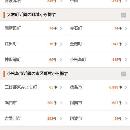
阿波赤石
中田
246
件
374
件
大林町近隣の町域から探す
間新田町
赤石町
76
件
74
件
江田町
金磯町
76
件
747
件
神田瀬町
小松島町
69
件
415
件
小松島市近隣の市区町村から探す
三好郡東みよし町
徳島市
65
件
6,898
件
鳴門市
阿南市
389
件
607
件
吉野川市
阿波市
193
件
48
件