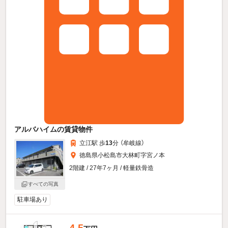
アルバハイムの賃貸物件
立江駅 歩
13
分 （牟岐線）
徳島県小松島市大林町字宮ノ本
2階建 / 27年7ヶ月 / 軽量鉄骨造
すべての写真
駐車場あり
4.5