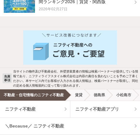
間ランキング2026｜賃貸・関西版
2026年02月27日
他の人はこんな条件で絞り込んでいます！
人気のこだわり条件
バス・トイレ別
2階以上
駐車場あり
ペット相談
当サイトの物件及び不動産会社、外壁塗装業者の情報は検索パートナーが提供している情
報であり、ニフティライフスタイル株式会社は内容の責任を負わないことを予めご了承く
免責
事項
ださい。本サービス内でお客様が入力される個人情報は、検索パートナーが取得し、同社
洗濯機置場あり
独立洗面台
の定める個人情報規約に従って取り扱われます。
不動産・住宅情報のニフティ不動産
賃貸
徳島県
小松島市
エアコンあり
都市ガス
ニフティ不動産
ニフティ不動産アプリ
温水洗浄便座
オートロック
＼Because／ ニフティ不動産
コンロ2口以上
追焚き機能