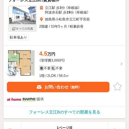
立江駅 歩
3
分 （牟岐線）
阿波赤石駅 歩
19
分 （牟岐線）
徳島県小松島市立江町字宮前
2階建 / 33年5ヶ月 / 軽量鉄骨
すべての写真
駐車場あり
4.5
万円
（管理費3,000円）
不要
不要
敷
礼
1階 / 2LDK / 56.0㎡
お問い合わせ
（無料）
提供
フォーレス立江Bのすべての部屋を見る
1ページ目