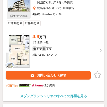
阿波赤石駅 歩
17
分 （牟岐線）
徳島県小松島市立江町字宮前
4階建 / 32年6ヶ月 / RC
すべての写真
駐車場あり
駐輪場あり
4.9
万円
（管理費不要）
不要
不要
敷
礼
3階 / 3DK / 65.28㎡
お問い合わせ
（無料）
ほか提供
メゾングランシャリオのすべての部屋を見る