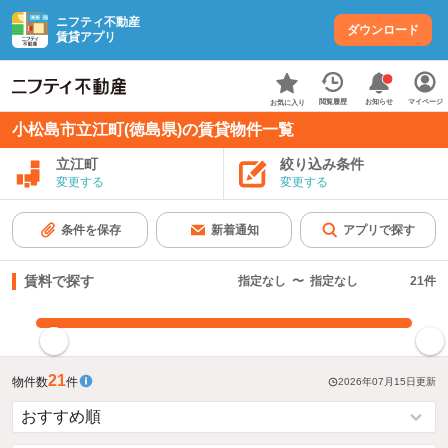
ニフティ不動産
ダウンロード
賃貸アプリ
お知らせ
閲覧履歴
マイページ
お気に入り
小松島市立江町(徳島県)の賃貸物件一覧
立江町
絞り込み条件
変更する
変更する
条件を保存
新着通知
アプリで探す
賃料で探す
指定なし
〜
指定なし
21
件
指定した賃料で絞り込む
21
物件数
件
2026年07月15日
更新