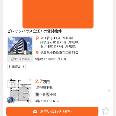
ビレッジハウス立江１の賃貸物件
立江駅 歩
11
分 （牟岐線）
阿波赤石駅 歩
25
分 （牟岐線）
羽ノ浦駅 歩
27
分 （牟岐線）
徳島県小松島市立江町43-2
5階建 / 51年5ヶ月 / RC
すべての写真
駐車場あり
2.7
万円
（管理費不要）
不要
不要
敷
礼
4階 / 2K / 33.61㎡
お問い合わせ
（無料）