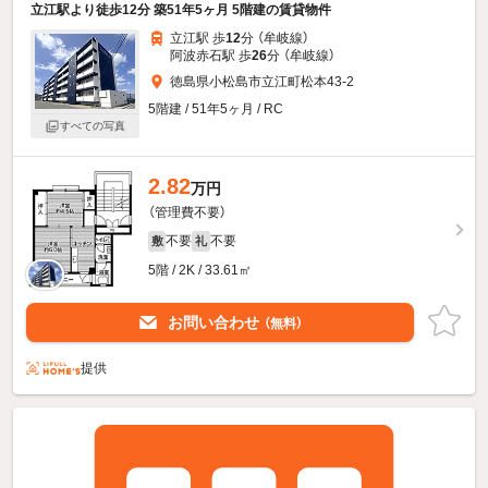
立江駅より徒歩12分 築51年5ヶ月 5階建の賃貸物件
立江駅 歩
12
分 （牟岐線）
阿波赤石駅 歩
26
分 （牟岐線）
徳島県小松島市立江町松本43-2
5階建 / 51年5ヶ月 / RC
すべての写真
2.82
万円
（管理費不要）
不要
不要
敷
礼
5階 / 2K / 33.61㎡
お問い合わせ
（無料）
提供