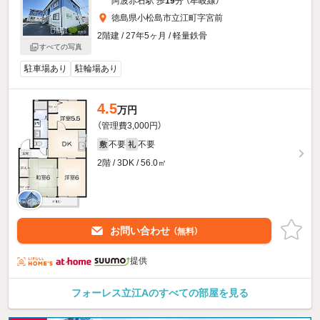
阿波赤石駅 歩
19
分 （牟岐線）
徳島県小松島市立江町字宮前
2階建 / 27年5ヶ月 / 軽量鉄骨
すべての写真
駐車場あり
駐輪場あり
4.5
万円
（管理費3,000円）
不要
不要
敷
礼
2階 / 3DK / 56.0㎡
お問い合わせ
（無料）
提供
フォーレス立江Aのすべての部屋を見る