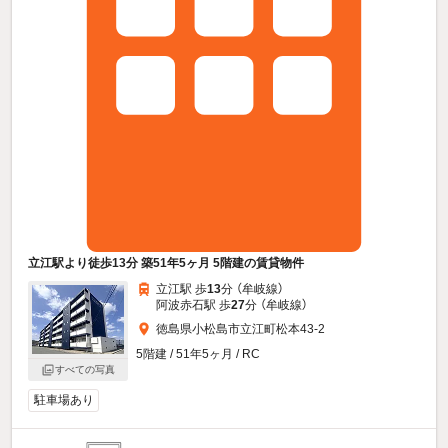
立江駅より徒歩13分 築51年5ヶ月 5階建の賃貸物件
立江駅 歩
13
分 （牟岐線）
阿波赤石駅 歩
27
分 （牟岐線）
徳島県小松島市立江町松本43-2
5階建 / 51年5ヶ月 / RC
すべての写真
駐車場あり