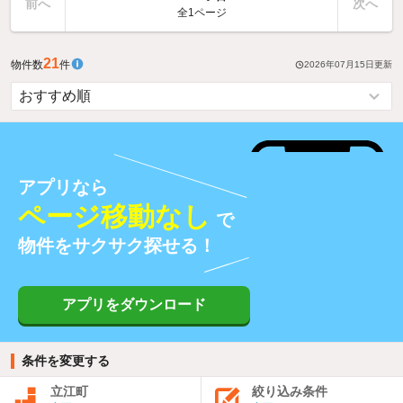
前へ
次へ
全1ページ
21
物件数
件
2026年07月15日
更新
アプリなら
ページ移動なし
で
物件をサクサク探せる！
アプリをダウンロード
条件を変更する
立江町
絞り込み条件