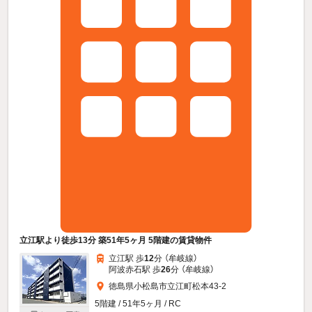
立江駅より徒歩13分 築51年5ヶ月 5階建の賃貸物件
立江駅 歩
12
分 （牟岐線）
阿波赤石駅 歩
26
分 （牟岐線）
徳島県小松島市立江町松本43-2
5階建 / 51年5ヶ月 / RC