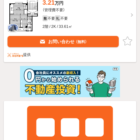
3.21
万円
（管理費不要）
不要
不要
敷
礼
2階 / 2K / 33.61㎡
お問い合わせ
（無料）
提供