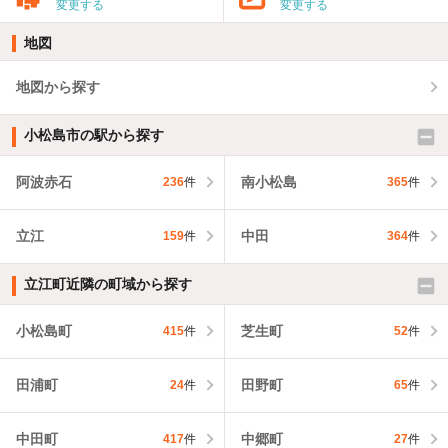
変更する
変更する
地図
地図から探す
小松島市の駅から探す
阿波赤石
南小松島
236
件
365
件
立江
中田
159
件
364
件
立江町近隣の町域から探す
小松島町
芝生町
415
件
52
件
田浦町
田野町
24
件
65
件
中田町
中郷町
417
件
27
件