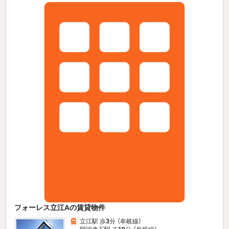
フォーレス立江Aの賃貸物件
立江駅 歩
3
分 （牟岐線）