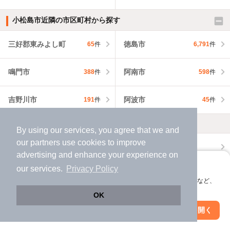
小松島市近隣の市区町村から探す
三好郡東みよし町
徳島市
65
件
6,791
件
鳴門市
阿南市
388
件
598
件
吉野川市
阿波市
191
件
45
件
不動産会社・不動産屋から探す
By using our services, you agree that we and
our
partners
use cookies to improve
小松島市の不動産会社・不動産屋から探す
advertising and enhance your experience on
アプリに切り替えて、サクサクお部屋探し
our services.
Privacy Policy
徳島県の不動産会社・不動産屋から探す
会員登録なしですぐ使える。マップ検索やお気に入り保存など、
アプリ限定の便利な機能が使えます！
OK
外壁塗装の業者を探す
Web版で続行
アプリを開く
市区町村を変更
絞り込み条件を変更
小松島市で外壁塗装の業者を探す