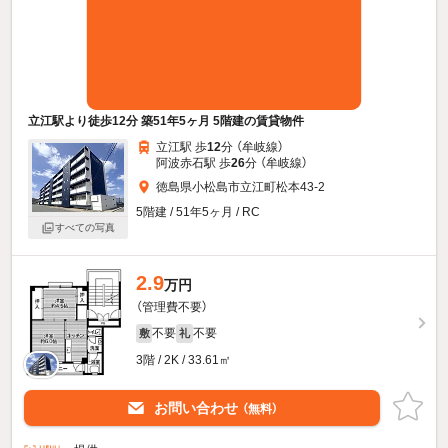
立江駅より徒歩12分 築51年5ヶ月 5階建の賃貸物件
立江駅 歩
12
分 （牟岐線）
阿波赤石駅 歩
26
分 （牟岐線）
徳島県小松島市立江町松本43-2
5階建 / 51年5ヶ月 / RC
すべての写真
2.9
万円
（管理費不要）
不要
不要
敷
礼
3階 / 2K / 33.61㎡
お問い合わせ
（無料）