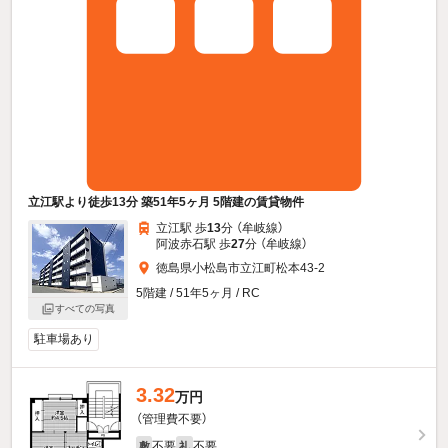
立江駅より徒歩13分 築51年5ヶ月 5階建の賃貸物件
立江駅 歩
13
分 （牟岐線）
阿波赤石駅 歩
27
分 （牟岐線）
徳島県小松島市立江町松本43-2
5階建 / 51年5ヶ月 / RC
すべての写真
駐車場あり
3.32
万円
（管理費不要）
不要
不要
敷
礼