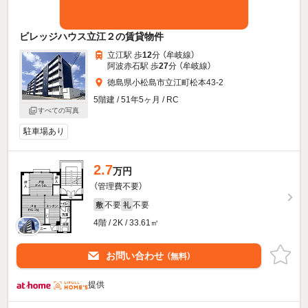
ビレッジハウス立江２の賃貸物件
立江駅 歩
12
分 （牟岐線）
阿波赤石駅 歩
27
分 （牟岐線）
徳島県小松島市立江町松本43-2
5階建 / 51年5ヶ月 / RC
すべての写真
駐車場あり
2.7
万円
（管理費不要）
不要
不要
敷
礼
4階 / 2K / 33.61㎡
お問い合わせ
（無料）
提供