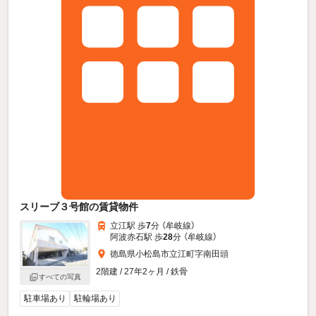
スリーブ３号館の賃貸物件
立江駅 歩
7
分 （牟岐線）
阿波赤石駅 歩
28
分 （牟岐線）
徳島県小松島市立江町字南田頭
2階建 / 27年2ヶ月 / 鉄骨
すべての写真
駐車場あり
駐輪場あり