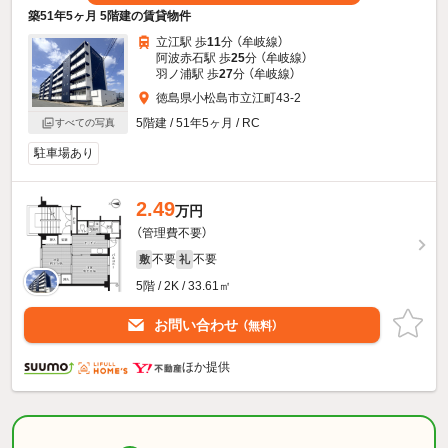
築51年5ヶ月 5階建の賃貸物件
立江駅 歩
11
分 （牟岐線）
阿波赤石駅 歩
25
分 （牟岐線）
羽ノ浦駅 歩
27
分 （牟岐線）
徳島県小松島市立江町43-2
5階建 / 51年5ヶ月 / RC
すべての写真
駐車場あり
2.49
万円
（管理費不要）
不要
不要
敷
礼
5階 / 2K / 33.61㎡
お問い合わせ
（無料）
ほか提供