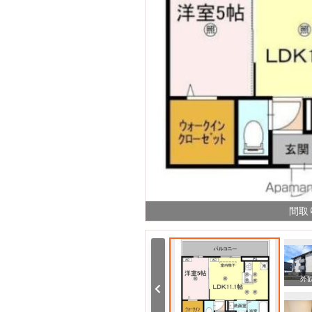
間取
その他
その他
外