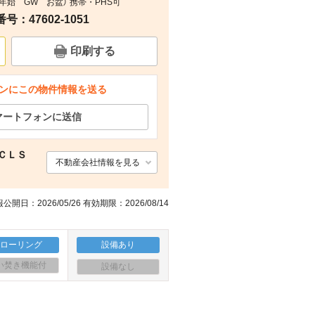
年始 GW お盆） 携帯・PHS可
：47602-1051
間取り
印刷する
ンにこの物件情報を送る
マートフォンに送信
 ＣＬＳ
不動産会社情報を見る
公開日：2026/05/26 有効期限：2026/08/14
フローリング
設備あり
い焚き機能付
設備なし