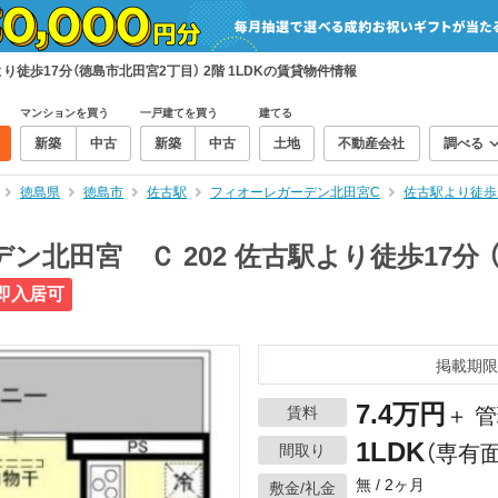
り徒歩17分（徳島市北田宮2丁目） 2階 1LDKの賃貸物件情報
マンションを買う
一戸建てを買う
建てる
新築
中古
新築
中古
土地
不動産会社
調べる
徳島県
徳島市
佐古駅
フィオーレガーデン北田宮C
佐古駅より徒歩1
ン北田宮 Ｃ 202 佐古駅より徒歩17分 
即入居可
掲載期限
7.4万円
賃料
＋ 管
1LDK
間取り
（専有面
無 / 2ヶ月
敷金/礼金