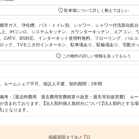
駐車場について詳しく教えてほしい
都市ガス、浄化槽、バス・トイレ別、シャワー、シャワー付洗面化粧台
.0m以上、IHコンロ、システムキッチン、カウンターキッチン、エアコン
、CATV、BS対応、インターネット使用料無料、フローリング、バル
ロック、TVモニタ付インターホン、駐車場あり、駐輪場あり、宅配ボ
この物件の詳しい情報を送ってもらう
、ルームシェア不可、保証人不要、契約期間：2年間
備考：［退去時費用 退去費用実費精算※故意・過失等別途実費］ ル
が含まれております。【法人契約個人負担分について】法人契約とする
済」となります。
7
掲載期限まであと
日