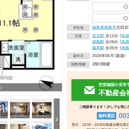
徳島県
徳島市
北田宮
所在地
佐古駅
歩12分
（
高
交通
徳島駅
歩28分
（
高
蔵本駅
歩35分
（
徳
2026年06月（新築）
築年月
2階/3階建
階数/階建
空室確認や見学
り
不動産会
ご相談承ります！少しでも気に
00
無料通話
観
リビング/ダイニング
キッチン
受付：10:00～18:00((毎週水曜