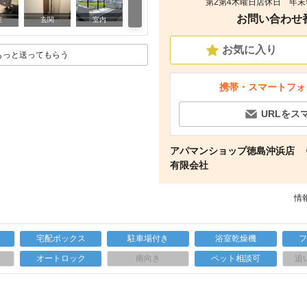
第2第4木曜日店休日 年末
お問い合わせ番号
室内
室
玄関
室内
お気に入り
もっと送ってもらう
携帯・スマートフォ
URLをス
アパマンショップ徳島沖浜店
有限会社
情報
宅配ボックス
駐車場付き
浴室乾燥機
上
オートロック
南向き
ペット相談可
追