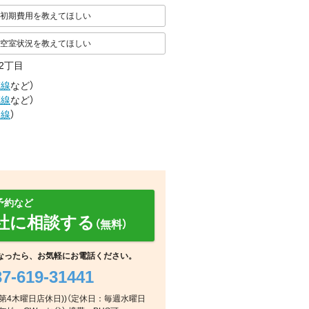
初期費用を教えてほしい
空室状況を教えてほしい
2丁目
徳線
など
）
徳線
など
）
島線
）
予約など
社に相談する
（無料）
なったら、お気軽にお電話ください。
37-619-31441
室内
その他
その他
日第2第4木曜日店休日))（定休日：毎週水曜日