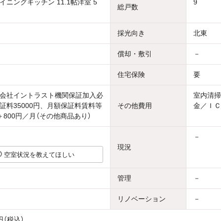
ニングキッチン 11.1帖洋室 5
9
総戸数
採光向き
北東
償却・敷引
－
住宅保険
要
会社イントラスト機関保証加入必
室内清掃
証料35000円、月額保証料賃料等
その他費用
金／ＩＣ
＋800円／月（その他商品あり）
－
現況
空室状況を教えてほしい
管理
－
リノベーション
－
円（税込）