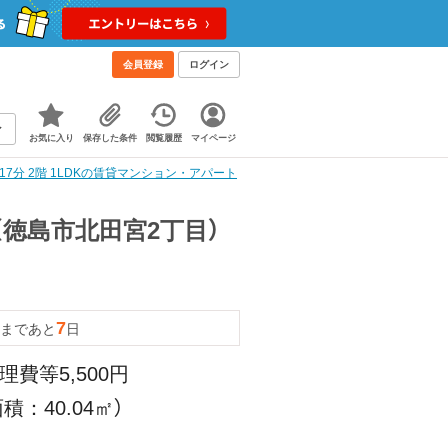
会員登録
ログイン
お気に入り
保存した条件
閲覧履歴
マイページ
7分 2階 1LDKの賃貸マンション・アパート
（徳島市北田宮2丁目）
7
まであと
日
理費等5,500円
積：40.04㎡）