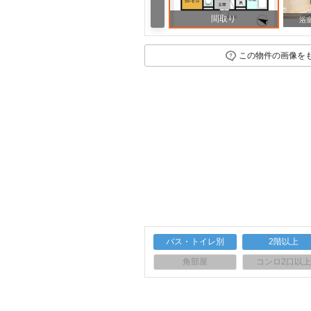
間取り
浴
この物件の画像を
バス・トイレ別
2階以上
角部屋
コンロ2口以