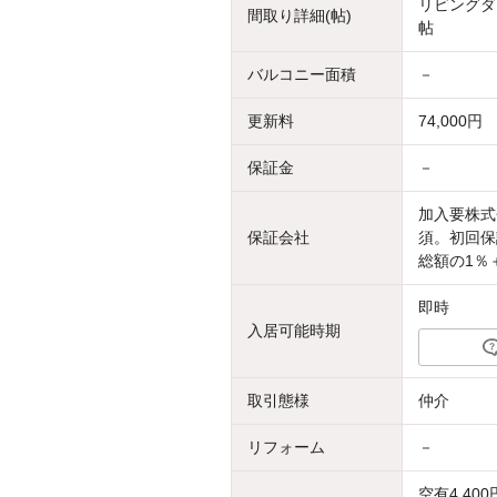
リビングダイ
間取り詳細(帖)
帖
バルコニー面積
－
更新料
74,000円
保証金
－
加入要株式
保証会社
須。初回保
総額の1％
即時
入居可能時期
取引態様
仲介
リフォーム
－
空有4,400