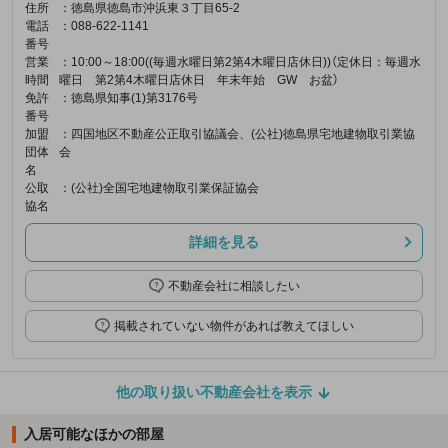
住所
：徳島県徳島市沖浜東３丁目65-2
電話
：088-622-1141
番号
営業
：10:00～18:00((毎週水曜日第2第4木曜日店休日))（定休日：毎週水
時間
曜日 第2第4木曜日店休日 年末年始 GW お盆）
免許
：徳島県知事(1)第3176号
番号
加盟
：四国地区不動産公正取引協議会、(公社)徳島県宅地建物取引業協
団体
会
名
公取
：(公社)全国宅地建物取引業保証協会
協名
詳細を見る
不動産会社に相談したい
掲載されていない物件があれば教えてほしい
他の取り扱い不動産会社を表示
入居可能なほかの部屋