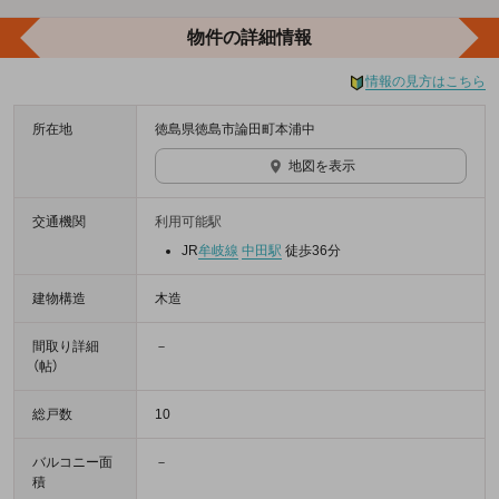
物件の詳細情報
情報の見方はこちら
所在地
徳島県徳島市論田町本浦中
地図を表示
交通機関
利用可能駅
JR
牟岐線
中田駅
徒歩36分
建物構造
木造
間取り詳細
－
（帖）
総戸数
10
バルコニー面
－
積