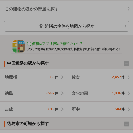
この建物のほかの部屋を探す
ほかの部屋を検索中…
近隣の物件を地図から探す
中田近隣の駅から探す
地蔵橋
佐古
360
件
2,457
件
徳島
文化の森
3,982
件
1,036
件
吉成
府中
613
件
504
件
徳島市の町域から探す