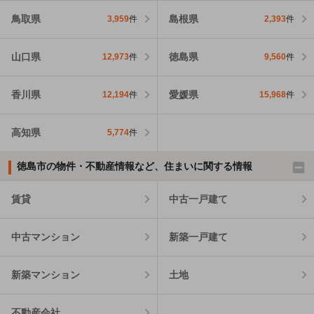
鳥取県
島根県
3,959
件
2,393
件
山口県
徳島県
12,973
件
9,560
件
香川県
愛媛県
12,194
件
15,968
件
高知県
5,774
件
徳島市の物件・不動産情報など、住まいに関する情報
賃貸
中古一戸建て
中古マンション
新築一戸建て
新築マンション
土地
不動産会社