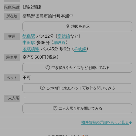
1階/2階建
階数/階建
徳島県徳島市論田町本浦中
所在地
地図を表示
徳島駅
バス22分
（
高徳線
など
）
交通
中田駅
歩36分
（
牟岐線
）
地蔵橋駅
バス45分
歩6分
（
牟岐線
）
空有5,500円（税込）
駐車場
空き状況やサイズなどを聞いてみる
不可
ペット
この物件に似たペット可物件を聞いてみる
－
二人入居
二人入居可能か聞いてみる
物件情報の詳細をもっと見る