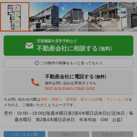
空室確認や見学予約など
不動産会社に相談する
（無料）
この物件の画像をもっと送ってもらう
不動産会社に電話する
（無料）
物件お問い合わせ専用ダイヤル
0037-619-31441-72841-1052
※お問い合わせの際は
賃料・間取り・最寄駅・駅からの距離・マンション名
を
メモの上、ご連絡いただくとスムーズです。
受付：10:00～18:00((毎週水曜日第2第4木曜日店休日))（定休日：毎
週水曜日 第2第4木曜日店休日 年末年始 GW お盆）
バス・トイレ別
2階以上
宅配ボックス