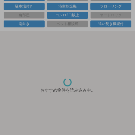
駐車場付き
浴室乾燥機
フローリング
角部屋
コンロ2口以上
オートロック
南向き
ペット相談可
追い焚き機能付
おすすめ物件を読み込み中...