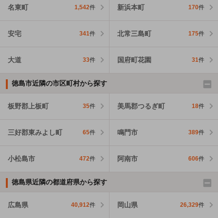
名東町
新浜本町
1,542
件
170
件
安宅
北常三島町
341
件
175
件
大道
国府町花園
33
件
31
件
徳島市近隣の市区町村から探す
板野郡上板町
美馬郡つるぎ町
35
件
18
件
三好郡東みよし町
鳴門市
65
件
389
件
小松島市
阿南市
472
件
606
件
徳島県近隣の都道府県から探す
広島県
岡山県
40,912
件
26,329
件