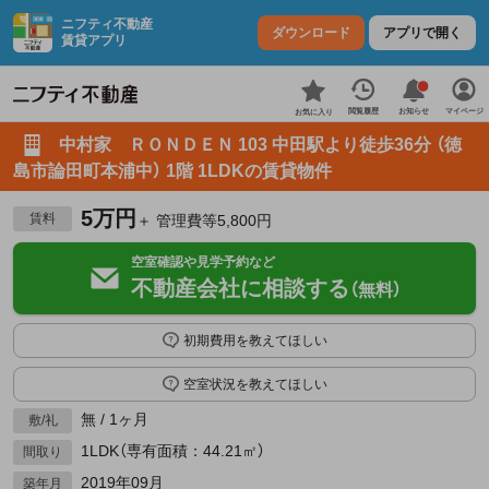
ニフティ不動産
ダウンロード
アプリで開く
賃貸アプリ
お知らせ
閲覧履歴
マイページ
お気に入り
中村家 ＲＯＮＤＥＮ 103 中田駅より徒歩36分 （徳
島市論田町本浦中） 1階 1LDKの賃貸物件
5万円
賃料
＋ 管理費等5,800円
空室確認や見学予約など
不動産会社に相談する
（無料）
初期費用を教えてほしい
空室状況を教えてほしい
無 / 1ヶ月
敷/礼
1LDK（専有面積：44.21㎡）
間取り
2019年09月
築年月