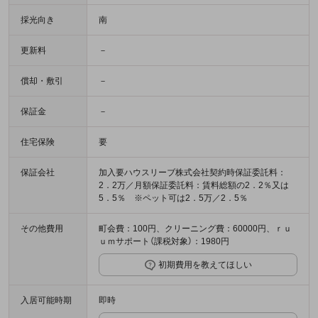
採光向き
南
更新料
－
償却・敷引
－
保証金
－
住宅保険
要
保証会社
加入要ハウスリーブ株式会社契約時保証委託料：
2．2万／月額保証委託料：賃料総額の2．2％又は
5．5％ ※ペット可は2．5万／2．5％
その他費用
町会費：100円、クリーニング費：60000円、ｒｕ
ｕｍサポート（課税対象）：1980円
初期費用を教えてほしい
入居可能時期
即時