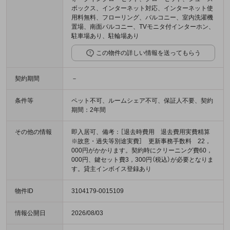
ボックス、インターネット対応、インターネット使
用料無料、フローリング、バルコニー、室内洗濯機
置場、南面バルコニー、TVモニタ付インターホン、
駐車場あり、駐輪場あり
この物件の詳しい情報を送ってもらう
契約期間
－
条件等
ペット不可、ルームシェア不可、保証人不要、契約
期間：2年間
その他の情報
即入居可、備考：［退去時費用 退去費用実費精算
※故意・過失等別途実費］ 更新事務手数料 22，
000円がかかります。契約時にクリーニング費60，
000円、鍵セット費3，300円（税込）が必要となりま
す。貸主インボイス登録あり
物件ID
3104179-0015109
情報公開日
2026/08/03