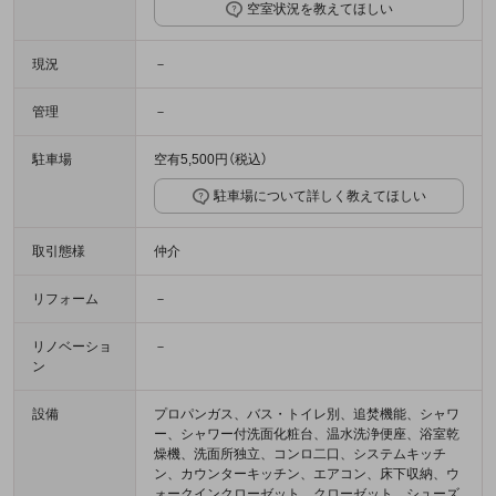
空室状況を教えてほしい
現況
－
管理
－
駐車場
空有5,500円（税込）
駐車場について詳しく教えてほしい
取引態様
仲介
リフォーム
－
リノベーショ
－
ン
設備
プロパンガス、バス・トイレ別、追焚機能、シャワ
ー、シャワー付洗面化粧台、温水洗浄便座、浴室乾
燥機、洗面所独立、コンロ二口、システムキッチ
ン、カウンターキッチン、エアコン、床下収納、ウ
ォークインクローゼット、クローゼット、シューズ