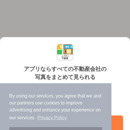
アプリならすべての不動産会社の
写真をまとめて見られる
対応機種
個人情報保護ポリシー
利用規約
運営会社
✔️
たくさんの写真でイメージふくらむ
ヘルプ・お問い合わせ
採用情報
By using our services, you agree that we and
✔️
高速表示で似た物件も見つけやすい
our
partners
use cookies to improve
✔️
便利な通知機能も充実
advertising and enhance your experience on
our services.
Privacy Policy
アプリを開く
©NIFTY Lifestyle Co., Ltd.