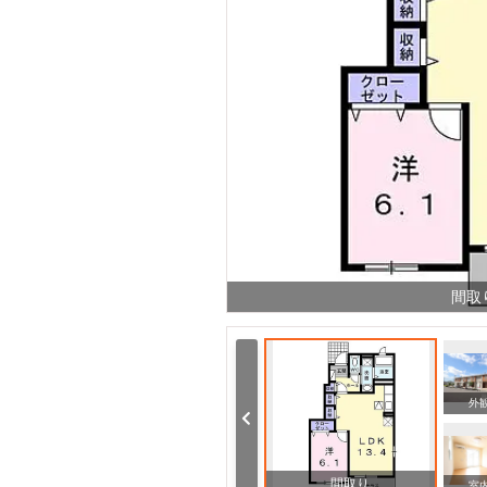
間取
室内
室内
外
間取り
室