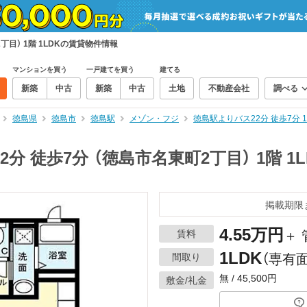
丁目） 1階 1LDKの賃貸物件情報
マンションを買う
一戸建てを買う
建てる
新築
中古
新築
中古
土地
不動産会社
調べる
徳島県
徳島市
徳島駅
メゾン・フジ
徳島駅よりバス22分 徒歩7分 
分 徒歩7分 （徳島市名東町2丁目） 1階 1
掲載期限
4.55万円
賃料
＋ 
1LDK
間取り
（専有面
無 / 45,500円
敷金/礼金