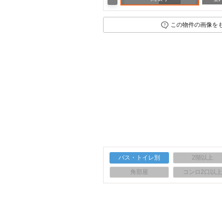
この物件の画像を
バス・トイレ別
2階以上
角部屋
コンロ2口以