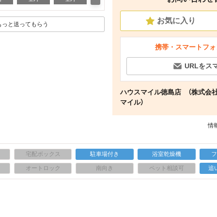
お気に入り
もっと送ってもらう
携帯・スマートフォ
URLをス
ハウスマイル徳島店 （株式会
マイル）
情報
宅配ボックス
駐車場付き
浴室乾燥機
上
オートロック
南向き
ペット相談可
追