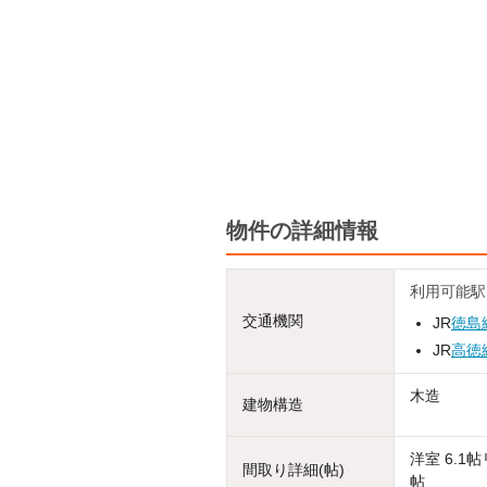
物件の詳細情報
利用可能駅
交通機関
JR
徳島
JR
高徳
木造
建物構造
洋室 6.1
間取り詳細(帖)
帖