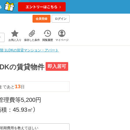
会員登録
ログイン
お気に入り
保存した条件
閲覧履歴
マイページ
1階 1LDKの賃貸マンション・アパート
LDKの賃貸物件
即入居可
13
まであと
日
管理費等5,200円
積：45.93㎡）
初期費用を教えてほしい