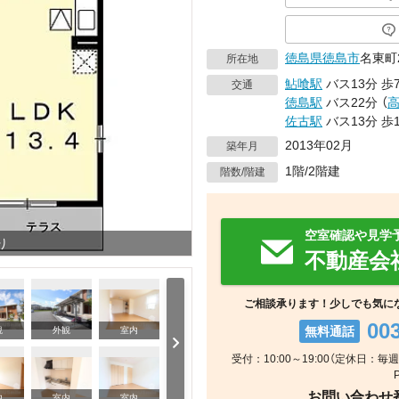
徳島県
徳島市
名東町
所在地
鮎喰駅
バス13分
歩
交通
徳島駅
バス22分
（
佐古駅
バス13分
歩1
2013年02月
築年月
1階/2階建
階数/階建
空室確認や見学
り
不動産会
ご相談承ります！少しでも気に
00
無料通話
観
外観
室内
受付：10:00～19:00（定休日
お問い合わせ番号
室内
内
室内
室内