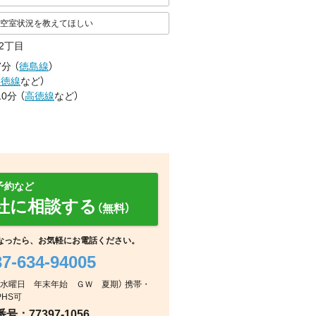
空室状況を教えてほしい
2丁目
7分
（
徳島線
）
高徳線
など
）
0分
（
高徳線
など
）
予約など
社に相談する
（無料）
なったら、お気軽にお電話ください。
37-634-94005
室内
室内
室内
：毎週水曜日 年末年始 ＧＷ 夏期） 携帯・
PHS可
：77397-1056
室内
室内
室内
室内