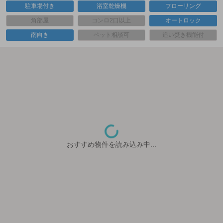
駐車場付き
浴室乾燥機
フローリング
角部屋
コンロ2口以上
オートロック
南向き
ペット相談可
追い焚き機能付
おすすめ物件を読み込み中...