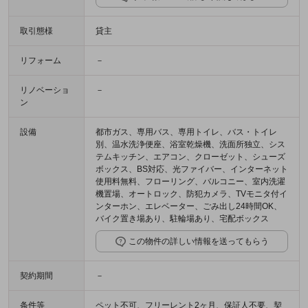
取引態様
貸主
リフォーム
－
リノベーショ
－
ン
設備
都市ガス、専用バス、専用トイレ、バス・トイレ
別、温水洗浄便座、浴室乾燥機、洗面所独立、シス
テムキッチン、エアコン、クローゼット、シューズ
ボックス、BS対応、光ファイバー、インターネット
使用料無料、フローリング、バルコニー、室内洗濯
機置場、オートロック、防犯カメラ、TVモニタ付イ
ンターホン、エレベーター、ごみ出し24時間OK、
バイク置き場あり、駐輪場あり、宅配ボックス
この物件の詳しい情報を送ってもらう
契約期間
－
条件等
ペット不可、フリーレント2ヶ月、保証人不要、契