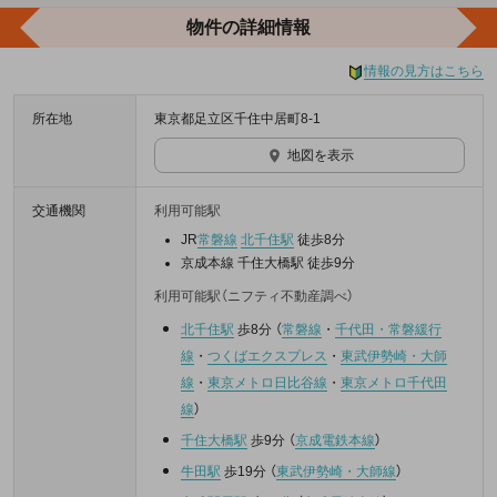
物件の詳細情報
情報の見方はこちら
所在地
東京都足立区千住中居町8-1
地図を表示
交通機関
利用可能駅
JR
常磐線
北千住駅
徒歩8分
京成本線 千住大橋駅 徒歩9分
利用可能駅（ニフティ不動産調べ）
北千住駅
歩8分
（
常磐線
・
千代田・常磐緩行
線
・
つくばエクスプレス
・
東武伊勢崎・大師
線
・
東京メトロ日比谷線
・
東京メトロ千代田
線
）
千住大橋駅
歩9分
（
京成電鉄本線
）
牛田駅
歩19分
（
東武伊勢崎・大師線
）