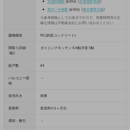
京成関屋駅
歩20分
（
京成電鉄本線
）
荒川一中前駅
歩30分
（
東京都荒川線
）
※参考情報としての表示ですので、所要時間等の正
確な情報は不動産会社にお問い合わせください。
建物構造
RC(鉄筋コンクリート)
間取り詳細
ダイニングキッチン 6.6帖洋室 5帖
（帖）
総戸数
64
バルコニー面
－
積
採光向き
南東
更新料
新賃料の1ヶ月分
償却・敷引
－