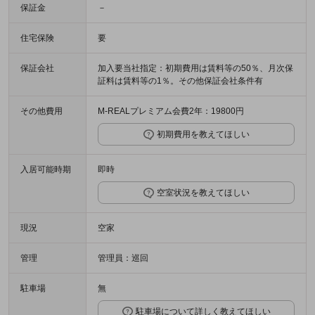
保証金
－
住宅保険
要
保証会社
加入要当社指定：初期費用は賃料等の50％、月次保
証料は賃料等の1％。その他保証会社条件有
その他費用
M-REALプレミアム会費2年：19800円
初期費用を教えてほしい
入居可能時期
即時
空室状況を教えてほしい
現況
空家
管理
管理員：巡回
駐車場
無
駐車場について詳しく教えてほしい