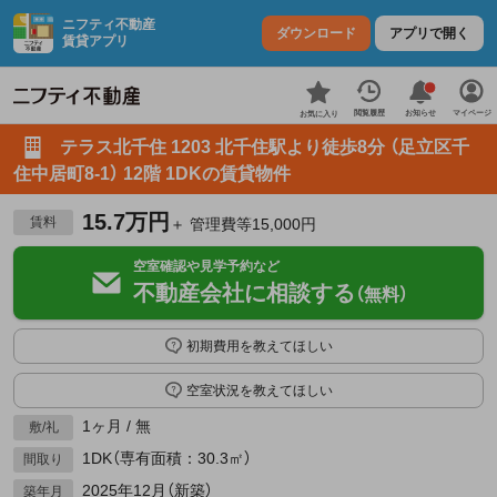
ニフティ不動産
ダウンロード
アプリで開く
賃貸アプリ
お知らせ
閲覧履歴
マイページ
お気に入り
テラス北千住 1203 北千住駅より徒歩8分 （足立区千
住中居町8-1） 12階 1DKの賃貸物件
15.7万円
賃料
＋ 管理費等15,000円
空室確認や見学予約など
不動産会社に相談する
（無料）
初期費用を教えてほしい
空室状況を教えてほしい
1ヶ月 / 無
敷/礼
1DK（専有面積：30.3㎡）
間取り
2025年12月（新築）
築年月