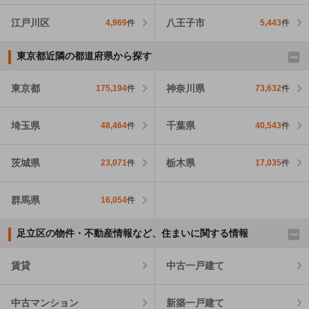
江戸川区
八王子市
4,969
件
5,443
件
東京都近隣の都道府県から探す
東京都
神奈川県
175,194
件
73,632
件
埼玉県
千葉県
48,464
件
40,543
件
茨城県
栃木県
23,071
件
17,035
件
群馬県
16,054
件
足立区の物件・不動産情報など、住まいに関する情報
賃貸
中古一戸建て
中古マンション
新築一戸建て