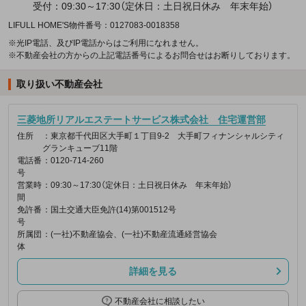
受付：09:30～17:30（定休日：土日祝日休み 年末年始）
LIFULL HOME'S物件番号：0127083-0018358
※光IP電話、及びIP電話からはご利用になれません。
※不動産会社の方からの上記電話番号によるお問合せはお断りしております。
取り扱い不動産会社
三菱地所リアルエステートサービス株式会社 住宅運営部
住所
：東京都千代田区大手町１丁目9-2 大手町フィナンシャルシティ
グランキューブ11階
電話番
：0120-714-260
号
営業時
：09:30～17:30（定休日：土日祝日休み 年末年始）
間
免許番
：国土交通大臣免許(14)第001512号
号
所属団
：(一社)不動産協会、(一社)不動産流通経営協会
体
詳細を見る
不動産会社に相談したい