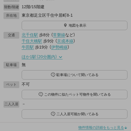
12階/15階建
階数/階建
東京都足立区千住中居町8-1
所在地
地図を表示
北千住駅
歩8分
（
常磐線
など
）
交通
千住大橋駅
歩9分
（
京成本線
）
牛田駅
歩19分
（
伊勢崎線
）
ほか1駅（20分圏内）
無
駐車場
駐車場について聞いてみる
不可
ペット
この物件に似たペット可物件を聞いてみる
－
二人入居
二人入居可能か聞いてみる
物件情報の詳細をもっと見る