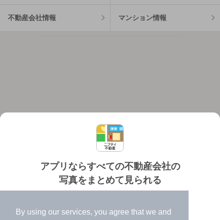
不動産会社情報
マンション情報
アプリならすべての不動産会社の
写真をまとめて見られる
対応機種
個人情報保護ポリシー
利用規約
運営会社
✔️
たくさんの写真でイメージふくらむ
ヘルプ・お問い合わせ
採用情報
By using our services, you agree that we and
✔️
高速表示で似た物件も見つけやすい