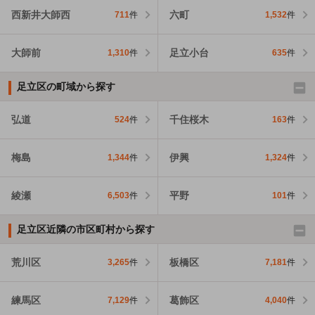
西新井大師西
六町
711
件
1,532
件
大師前
足立小台
1,310
件
635
件
足立区の町域から探す
弘道
千住桜木
524
件
163
件
梅島
伊興
1,344
件
1,324
件
綾瀬
平野
6,503
件
101
件
足立区近隣の市区町村から探す
荒川区
板橋区
3,265
件
7,181
件
練馬区
葛飾区
7,129
件
4,040
件