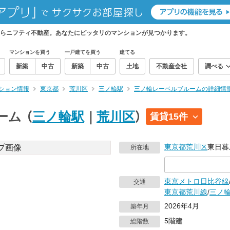
らニフティ不動産。あなたにピッタリのマンションが見つかります。
マンションを買う
一戸建てを買う
建てる
新築
中古
新築
中古
土地
不動産会社
調べる
ション情報
東京都
荒川区
三ノ輪駅
三ノ輪レーベルブルームの詳細情
ーム
（
三ノ輪駅
｜
荒川区
）
賃貸15件
東京都
荒川区
東日暮
所在地
東京メトロ日比谷線
交通
東京都荒川線
/
三ノ
2026年4月
築年月
5階建
総階数