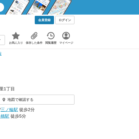
会員登録
ログイン
お気に入り
保存した条件
閲覧履歴
マイページ
報
里1丁目
地図で確認する
/
三ノ輪駅
徒歩2分
輪橋駅
徒歩5分