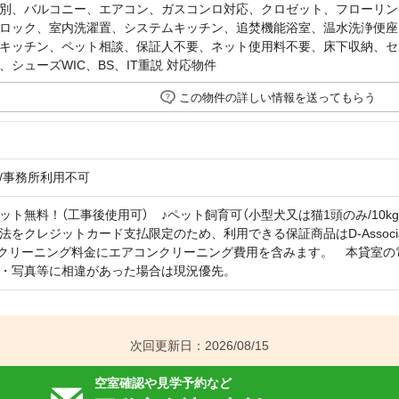
別、バルコニー、エアコン、ガスコンロ対応、クロゼット、フローリン
ロック、室内洗濯置、システムキッチン、追焚機能浴室、温水洗浄便座
キッチン、ペット相談、保証人不要、ネット使用料不要、床下収納、セ
、シューズWIC、BS、IT重説 対応物件
この物件の詳しい情報を送ってもらう
/事務所利用不可
ット無料！（工事後使用可） ♪ペット飼育可（小型犬又は猫1頭のみ/10k
方法をクレジットカード支払限定のため、利用できる保証商品はD-Associ
ムクリーニング料金にエアコンクリーニング費用を含みます。 本貸室
・写真等に相違があった場合は現況優先。
次回更新日：2026/08/15
空室確認や見学予約など