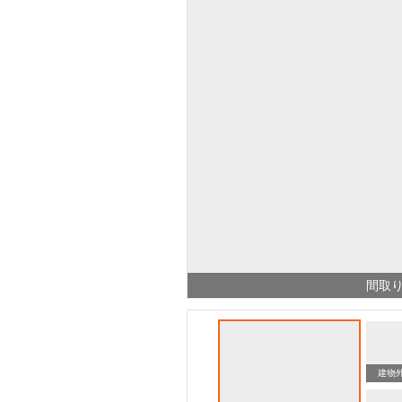
間取
スーパー 東武ストア西尾久店（スーパー）まで2277m
スーパー ライフ ポンテポルタ千住店（スーパー）まで3180m
建物