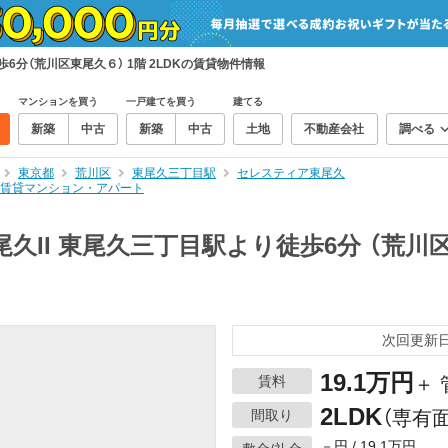
6分（荒川区東尾久６） 1階 2LDKの賃貸物件情報
マンションを買う
一戸建てを買う
建てる
新築
中古
新築
中古
土地
不動産会社
調べる
東京都
荒川区
東尾久三丁目駅
セレスティア東尾久
Kの賃貸マンション・アパート
II 東尾久三丁目駅より徒歩6分 （荒川区東
次回更新日：
19.1万円
賃料
＋ 
2LDK
間取り
（専有面
－円 / 19.1万円