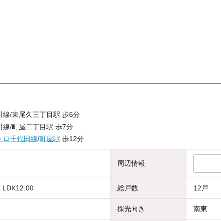
線/東尾久三丁目駅 歩6分
線/町屋二丁目駅 歩7分
トロ千代田線
/
町屋駅
歩12分
周辺情報
 LDK12.00
総戸数
12戸
採光向き
南東