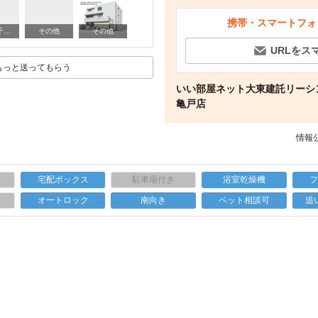
携帯・スマートフォ
間取り図
公園 千住桜木町公園（公園）まで2927m
その他
その他
URLをス
もっと送ってもらう
いい部屋ネット大東建託リーシン
亀戸店
情報公
宅配ボックス
駐車場付き
浴室乾燥機
上
オートロック
南向き
ペット相談可
追