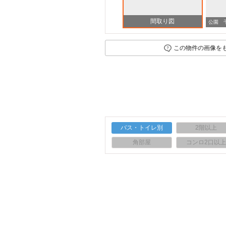
間取り図
その他
その他
この物件の画像を
バス・トイレ別
2階以上
角部屋
コンロ2口以