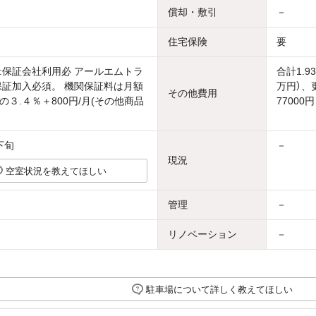
償却・敷引
－
住宅保険
要
:保証会社利用必 アールエムトラ
合計1.
保証加入必須。 機関保証料は月額
万円）、
その他費用
の３.４％＋800円/月(その他商品
77000円
下旬
－
現況
空室状況を教えてほしい
管理
－
リノベーション
－
駐車場について詳しく教えてほしい