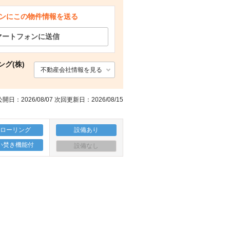
ンにこの物件情報を送る
公園 千住桜木町公園（公園）まで2927m
その他
その他
マートフォンに送信
グ(株)
不動産会社情報を見る
開日：2026/08/07 次回更新日：2026/08/15
フローリング
設備あり
い焚き機能付
設備なし