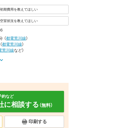
初期費用を教えてほしい
空室状況を教えてほしい
６
分
（
都電荒川線
）
（
都電荒川線
）
電荒川線
など
）
予約など
社に相談する
（無料）
物外観
スーパー 東武ストア西尾久店（スーパー）まで2277m
スーパー ライフ ポンテポルタ千住店（スーパー）まで3180m
印刷する