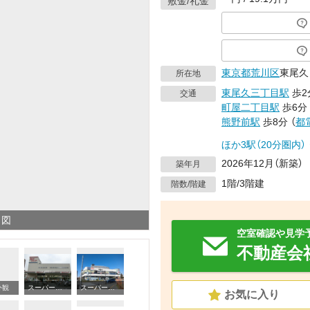
敷金/礼金
東京都
荒川区
東尾久
所在地
東尾久三丁目駅
歩2
交通
町屋二丁目駅
歩6分
熊野前駅
歩8分
（
都
ほか3駅（20分圏内）
2026年12月（新築）
築年月
1階/3階建
階数/階建
り図
空室確認や見学
不動産会
外観
スーパー 東武ストア西尾久店（スーパー）まで2277m
スーパー ライフ ポンテポルタ千住店（スーパー）まで3180m
建
お気に入り