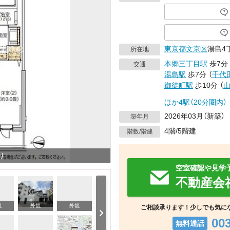
東京都
文京区
湯島4丁
所在地
本郷三丁目駅
歩7分
交通
湯島駅
歩7分
（
千代
御徒町駅
歩10分
（
ほか4駅（20分圏内）
2026年03月（新築）
築年月
4階/5階建
階数/階建
り
空室確認や見学
不動産会
観
外観
外観
ご相談承ります！少しでも気に
00
無料通話