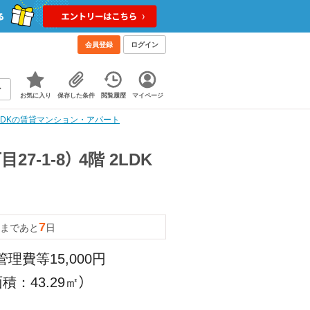
会員登録
ログイン
お気に入り
保存した条件
閲覧履歴
マイページ
2LDKの賃貸マンション・アパート
-1-8） 4階 2LDK
7
まであと
日
管理費等15,000円
積：43.29㎡）