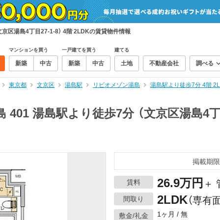
区湯島4丁目27-1-8） 4階 2LDKの賃貸物件情報
マンションを買う
一戸建てを買う
建てる
新築
中古
新築
中古
土地
不動産会社
調べる
東京都
文京区
湯島駅
リビオメゾン湯島
湯島駅より徒歩7分 4階 
01 湯島駅より徒歩7分 （文京区湯島4丁目27
掲載期限
26.9万円
賃料
＋ 
2LDK
間取り
（専有面
1ヶ月 / 無
敷金/礼金