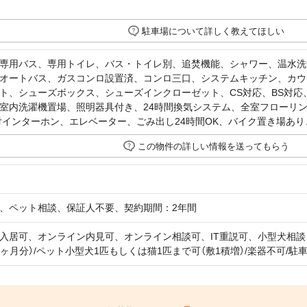
駐車場について詳しく教えてほしい
専用バス、専用トイレ、バス・トイレ別、追焚機能、シャワー、温水洗
オートバス、ガスコンロ設置済、コンロ三口、システムキッチン、カウ
ト、シューズボックス、シューズインクローゼット、CS対応、BS対応
室内洗濯機置場、照明器具付き、24時間換気システム、全室フローリ
付インターホン、エレベーター、ごみ出し24時間OK、バイク置き場あ
この物件の詳しい情報を送ってもらう
、ペット相談、保証人不要、契約期間：2年間
入居可、オンライン内見可、オンライン相談可、IT重説可、小型犬相談
1ヶ月分）/ペット小型犬1匹もしくは猫1匹まで可（敷1積増）/楽器不可/