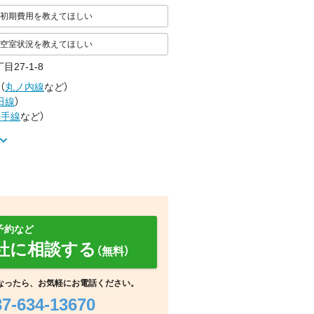
初期費用を教えてほしい
空室状況を教えてほしい
目27-1-8
（
丸ノ内線
など
）
田線
）
山手線
など
）
予約など
社に相談する
（無料）
その他
その他
その他
なったら、お気軽にお電話ください。
37-634-13670