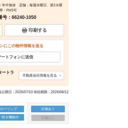
：受付：年中無休 店舗：毎週水曜日、第2火曜
間取り
周辺
周辺
携帯・PHS可
：66240-1050
印刷する
ンにこの物件情報を送る
マートフォンに送信
タートラ
不動産会社情報を見る
公開日：2026/07/10 有効期限：2026/08/12
フローリング
設備あり
い焚き機能付
設備なし