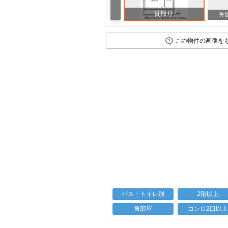
間取り
周辺
外
この物件の画像を
バス・トイレ別
2階以上
角部屋
コンロ2口以