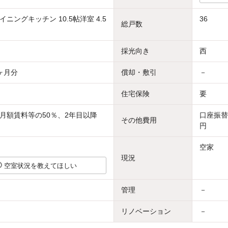
ニングキッチン 10.5帖洋室 4.5
36
総戸数
採光向き
西
ヶ月分
償却・敷引
－
住宅保険
要
月額賃料等の50％、2年目以降
口座振替
その他費用
円
空家
現況
空室状況を教えてほしい
管理
－
リノベーション
－