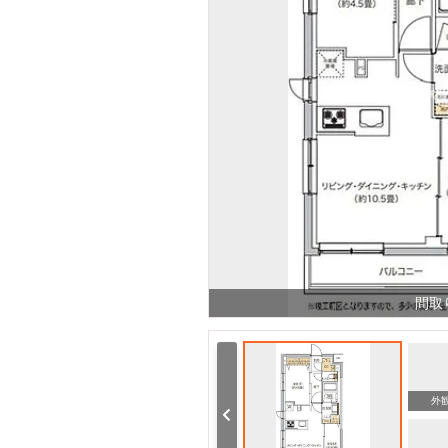
間取
その他
その他
外