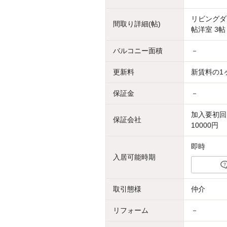
リビングダイ
間取り詳細(帖)
帖洋室 3帖
バルコニー面積
－
更新料
新賃料の1
保証金
－
加入要初回
保証会社
10000円
即時
入居可能時期
取引態様
仲介
リフォーム
－