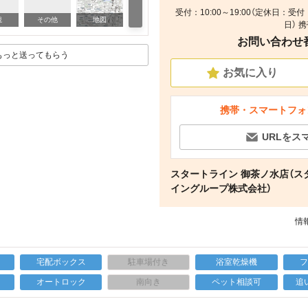
受付：10:00～19:00（定休日
その他
観
その他
地図
日） 
お問い合わせ番号
もっと送ってもらう
お気に入り
携帯・スマートフォ
URLをス
スタートライン 御茶ノ水店（ス
イングループ株式会社）
情報
宅配ボックス
駐車場付き
浴室乾燥機
上
オートロック
南向き
ペット相談可
追