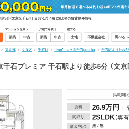
分（文京区千石4丁目37-17） 4階 2SLDKの賃貸物件情報
マンションを買う
一戸建てを買う
建てる
新築
中古
新築
中古
土地
不動産会社
調べる
東京都
文京区
千石駅
LiveCasa文京千石premier
千石駅より徒歩5分
石プレミア 千石駅より徒歩5分 （文京区千石
掲載期限
26.9万円
賃料
＋ 
2SLDK
間取り
（専有
無 / 無
敷金/礼金