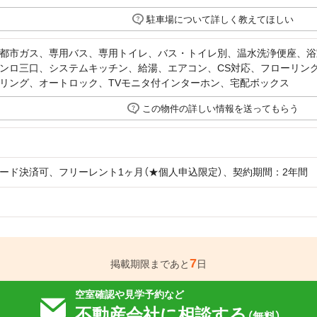
駐車場について詳しく教えてほしい
都市ガス、専用バス、専用トイレ、バス・トイレ別、温水洗浄便座、浴
ンロ三口、システムキッチン、給湯、エアコン、CS対応、フローリン
リング、オートロック、TVモニタ付インターホン、宅配ボックス
この物件の詳しい情報を送ってもらう
ード決済可、フリーレント1ヶ月（★個人申込限定）、契約期間：2年間
7
掲載期限まであと
日
空室確認や見学予約など
不動産会社に相談する
（無料）