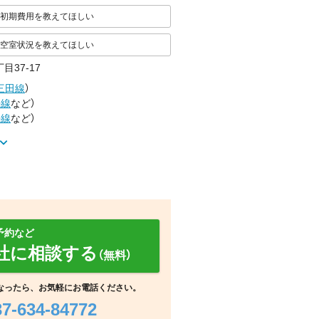
初期費用を教えてほしい
空室状況を教えてほしい
目37-17
三田線
）
手線
など
）
手線
など
）
予約など
社に相談する
（無料）
その他
その他
周辺
なったら、お気軽にお電話ください。
37-634-84772