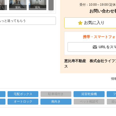
受付：10:00～19:00（
室内
室
室内
室内
お問い合わせ番号
もっと送ってもらう
お気に入り
携帯・スマートフォ
URLをス
恵比寿不動産 株式会社ライフ
ス
情報
宅配ボックス
駐車場付き
浴室乾燥機
上
オートロック
南向き
ペット相談可
追