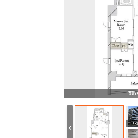
間取
その他
周辺
外