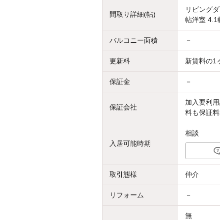
リビングダイ
間取り詳細(帖)
帖洋室 4.1
バルコニー面積
－
更新料
新賃料の1
保証金
－
加入要利用
保証会社
料も保証料
相談
入居可能時期
取引態様
仲介
リフォーム
－
無