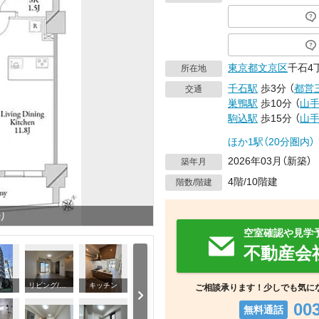
東京都
文京区
千石4丁
所在地
千石駅
歩3分
（
都営
交通
巣鴨駅
歩10分
（
山
駒込駅
歩15分
（
山
ほか1駅（20分圏内）
2026年03月（新築）
築年月
4階/10階建
階数/階建
り
空室確認や見学
不動産会
観
リビング/ダイニング
キッチン
ご相談承ります！少しでも気に
00
無料通話