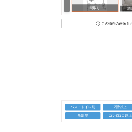
間取り
浴
この物件の画像を
バス・トイレ別
2階以上
角部屋
コンロ2口以