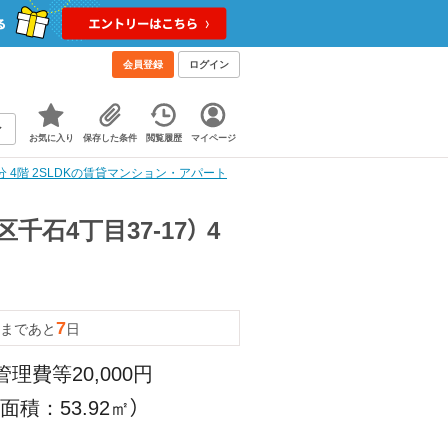
会員登録
ログイン
お気に入り
保存した条件
閲覧履歴
マイページ
 4階 2SLDKの賃貸マンション・アパート
4丁目37-17） 4
7
まであと
日
管理費等20,000円
面積：53.92㎡）