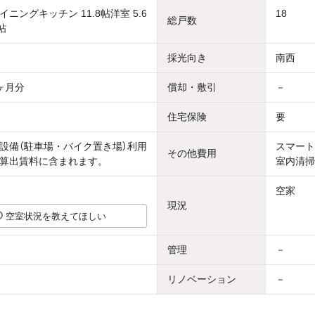
ニングキッチン 11.8帖洋室 5.6
18
総戸数
帖
採光向き
南西
ヶ月分
償却・敷引
－
住宅保険
要
設備（駐車場・バイク置き場）利用
スマート
その他費用
算出賃料に含まれます。
室内清掃
空家
現況
空室状況を教えてほしい
管理
－
リノベーション
－