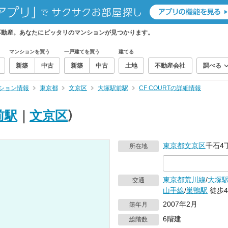
ィ不動産。あなたにピッタリのマンションが見つかります。
マンションを買う
一戸建てを買う
建てる
新築
中古
新築
中古
土地
不動産会社
調べる
ション情報
東京都
文京区
大塚駅前駅
CF COURTの詳細情報
前駅
｜
文京区
）
東京都
文京区
千石4丁
所在地
東京都荒川線
/
大塚
交通
山手線
/
巣鴨駅
徒歩
2007年2月
築年月
6階建
総階数