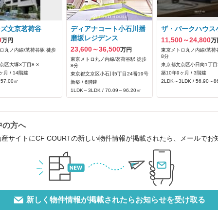
ンズ文京茗荷谷
ディアナコート小石川播
ザ・パークハウス
磨坂レジデンス
0
11,500～24,800
万円
万
23,600～36,500
万円
ロ丸ノ内線/茗荷谷駅 徒歩
東京メトロ丸ノ内線/茗荷
8分
東京メトロ丸ノ内線/茗荷谷駅 徒歩
京区大塚3丁目8-3
東京都文京区小日向1丁目2
8分
ヶ月 / 14階建
築10年9ヶ月 / 3階建
東京都文京区小石川5丁目24番19号
 57.00㎡
2LDK～3LDK / 56.90～8
新築 / 6階建
1LDK～3LDK / 70.09～96.20㎡
中の方へ
動産サイトにCF COURTの新しい物件情報が掲載されたら、メールで
新しく物件情報が掲載されたらお知らせを受け取る