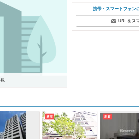
携帯・スマートフォン
URLをス
外観
新着
新着