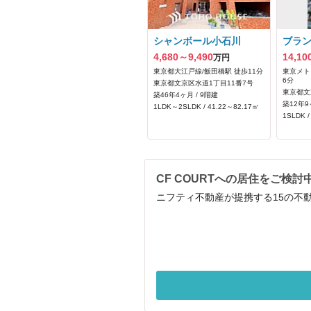
シャンボール小石川
ブラ
4,680～9,490
14,10
万円
東京都大江戸線/飯田橋駅 徒歩11分
東京メト
6分
東京都文京区水道1丁目11番7号
東京都文
築46年4ヶ月 / 9階建
築12年9
1LDK～2SLDK / 41.22～82.17㎡
1SLDK /
CF COURTへの居住をご検討
ニフティ不動産が提携する15の不