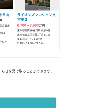
小日向
ライオンズマンション文
京第２
円
6,780～7,980
万円
谷駅 徒歩
東京都三田線/春日駅 徒歩9分
3-9
東京都文京区春日1丁目11-16
築44年4ヶ月 / 11階建
6.62㎡
2LDK / 59.20～71.36㎡
お知らせを受け取ることができます。