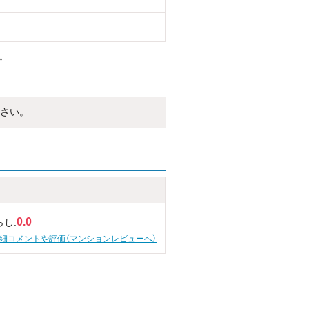
。
さい。
0.0
らし:
細コメントや評価（マンションレビューへ）