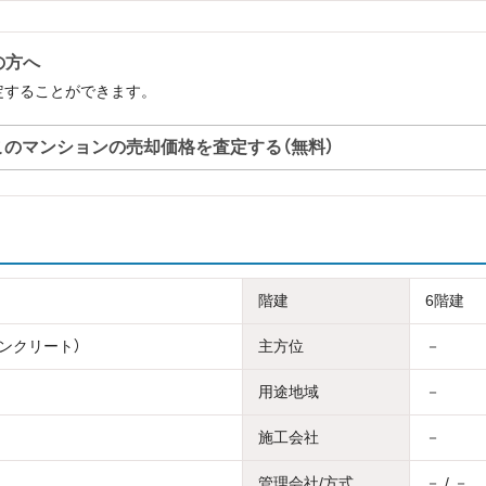
の方へ
査定することができます。
このマンションの売却価格を査定する（無料）
階建
6階建
コンクリート）
主方位
－
用途地域
－
施工会社
－
管理会社/方式
－ / －