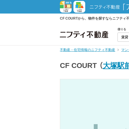
CF COURTから、物件を探すならニフテ
借りる
賃貸
不動産・住宅情報のニフティ不動産
マン
CF COURT
（
大塚駅