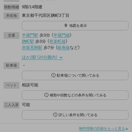
9階/14階建
階数/階建
東京都千代田区麹町3丁目
所在地
地図を表示
半蔵門駅
歩3分
（
半蔵門線
）
交通
麹町駅
歩3分
（
有楽町線
）
赤坂見附駅
歩7分
（
銀座線
など
）
ほか2駅（20分圏内）
－
駐車場
駐車場について聞いてみる
相談可能
ペット
種類や頭数などの条件を聞いてみる
可能
二人入居
詳しい条件を聞いてみる
物件情報の詳細をもっと見る