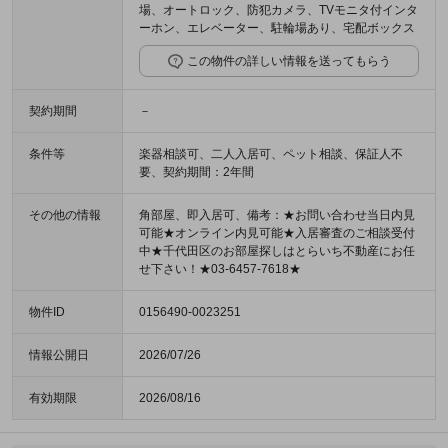
場、オートロック、防犯カメラ、TVモニタ付インタ
ーホン、エレベーター、駐輪場あり、宅配ボックス
この物件の詳しい情報を送ってもらう
契約期間
－
条件等
楽器相談可、二人入居可、ペット相談、保証人不
要、契約期間：2年間
その他の情報
角部屋、即入居可、備考：★お問い合わせ当日内見
可能★オンライン内見可能★入居審査のご相談受付
中★千代田区のお部屋探しはとらいち不動産にお任
せ下さい！★03-6457-7618★
物件ID
0156490-0023251
情報公開日
2026/07/26
有効期限
2026/08/16