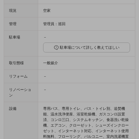
現況
空家
管理
管理員：巡回
駐車場
－
駐車場について詳しく教えてほしい
取引態様
一般媒介
リフォーム
－
リノベーショ
－
ン
設備
専用バス、専用トイレ、バス・トイレ別、追焚機
能、温水洗浄便座、浴室乾燥機、ガスコンロ設置
済、コンロ三口、システムキッチン、食器洗い乾燥
機、エアコン、クローゼット、シューズインクロー
ゼット、インターネット対応、インターネット使用
料無料、フローリング、バルコニー、室内洗濯機置