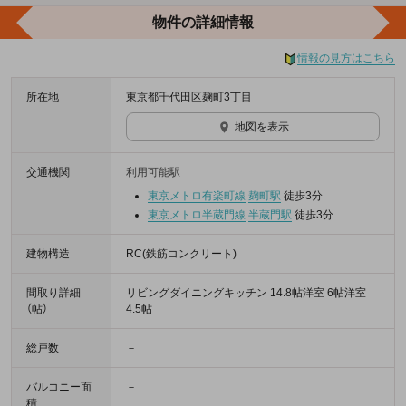
物件の詳細情報
情報の見方はこちら
所在地
東京都千代田区麹町3丁目
地図を表示
交通機関
利用可能駅
東京メトロ有楽町線
麹町駅
徒歩3分
東京メトロ半蔵門線
半蔵門駅
徒歩3分
建物構造
RC(鉄筋コンクリート)
間取り詳細
リビングダイニングキッチン 14.8帖洋室 6帖洋室
（帖）
4.5帖
総戸数
－
バルコニー面
－
積