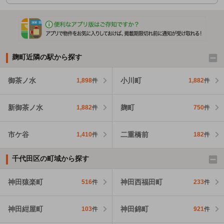
麹町近隣の駅から探す
御茶ノ水
小川町
1,898
件
1,882
件
新御茶ノ水
麹町
1,882
件
750
件
市ケ谷
二重橋前
1,410
件
182
件
千代田区の町域から探す
神田猿楽町
神田西福田町
516
件
233
件
神田紺屋町
神田錦町
103
件
921
件