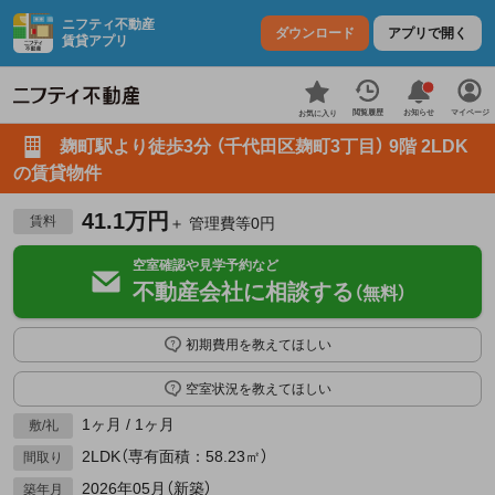
ニフティ不動産
ダウンロード
アプリで開く
賃貸アプリ
お知らせ
閲覧履歴
マイページ
お気に入り
麹町駅より徒歩3分 （千代田区麹町3丁目） 9階 2LDK
の賃貸物件
41.1万円
賃料
＋ 管理費等0円
空室確認や見学予約など
不動産会社に相談する
（無料）
初期費用を教えてほしい
空室状況を教えてほしい
1ヶ月 / 1ヶ月
敷/礼
2LDK（専有面積：58.23㎡）
間取り
2026年05月（新築）
築年月