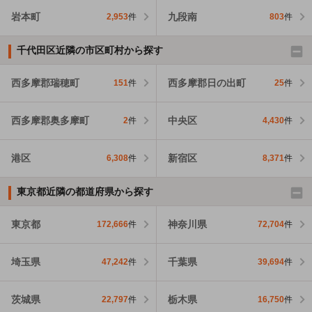
岩本町
九段南
2,953
件
803
件
千代田区近隣の市区町村から探す
西多摩郡瑞穂町
西多摩郡日の出町
151
件
25
件
西多摩郡奥多摩町
中央区
2
件
4,430
件
港区
新宿区
6,308
件
8,371
件
東京都近隣の都道府県から探す
東京都
神奈川県
172,666
件
72,704
件
埼玉県
千葉県
47,242
件
39,694
件
茨城県
栃木県
22,797
件
16,750
件