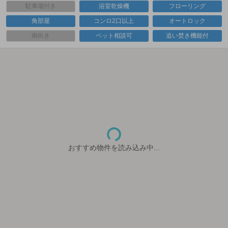
駐車場付き
浴室乾燥機
フローリング
角部屋
コンロ2口以上
オートロック
南向き
ペット相談可
追い焚き機能付
おすすめ物件を読み込み中...