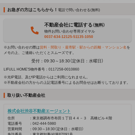
お急ぎの方はこちらから！
電話で問い合わせる(無料)
不動産会社に電話する
（無料）
物件お問い合わせ専用ダイヤル
0037-634-12125-51135-1050
※お問い合わせの際は
賃料・間取り・最寄駅・駅からの距離・マンション名
を
メモの上、ご連絡いただくとスムーズです。
受付：09:30～18:30（定休日：水曜日）
LIFULL HOME'S物件番号：0117258-0010860
※光IP電話、及びIP電話からはご利用になれません。
※不動産会社の方からの上記電話番号によるお問合せはお断りしております。
取り扱い不動産会社
株式会社渋谷不動産エージェント
住所
：東京都調布市布田１丁目４４－３ 高橋ビル４階
電話番号
：042-444-5980
営業時間
：09:30～18:30（定休日：水曜日）
免許番号
：東京都知事(4)第87091号