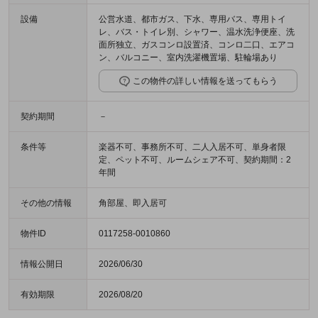
設備
公営水道、都市ガス、下水、専用バス、専用トイ
レ、バス・トイレ別、シャワー、温水洗浄便座、洗
面所独立、ガスコンロ設置済、コンロ二口、エアコ
ン、バルコニー、室内洗濯機置場、駐輪場あり
この物件の詳しい情報を送ってもらう
契約期間
－
条件等
楽器不可、事務所不可、二人入居不可、単身者限
定、ペット不可、ルームシェア不可、契約期間：2
年間
その他の情報
角部屋、即入居可
物件ID
0117258-0010860
情報公開日
2026/06/30
有効期限
2026/08/20