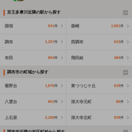
京王多摩川近隣の駅から探す
国領
柴崎
941
件
1,001
件
調布
西調布
1,357
件
633
件
布田
飛田給
804
件
484
件
調布市の町域から探す
菊野台
東つつじケ丘
1,876
件
639
件
八雲台
深大寺元町
663
件
86
件
上石原
深大寺北町
2,168
件
839
件
調布市近隣の市区町村から探す