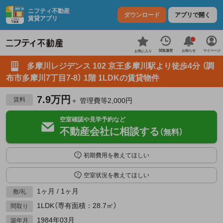
ニフティ不動産
ダウンロード
アプリで開く
賃貸アプリ
お知らせ
閲覧履歴
マイページ
お気に入り
多摩川レジデンス 102 京王多摩川駅より徒歩4分 （調
布市多摩川7丁目7-8） 1階 1LDKの賃貸物件
7.9万円
賃料
＋ 管理費等2,000円
空室確認や見学予約など
不動産会社に相談する
（無料）
初期費用を教えてほしい
空室状況を教えてほしい
1ヶ月 / 1ヶ月
敷/礼
1LDK（専有面積：28.7㎡）
間取り
1984年03月
築年月