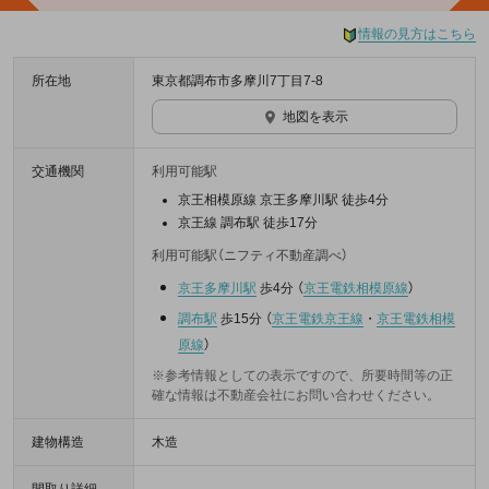
情報の見方はこちら
所在地
東京都調布市多摩川7丁目7-8
地図を表示
交通機関
利用可能駅
京王相模原線 京王多摩川駅 徒歩4分
京王線 調布駅 徒歩17分
利用可能駅（ニフティ不動産調べ）
京王多摩川駅
歩4分
（
京王電鉄相模原線
）
調布駅
歩15分
（
京王電鉄京王線
・
京王電鉄相模
原線
）
※参考情報としての表示ですので、所要時間等の正
確な情報は不動産会社にお問い合わせください。
建物構造
木造