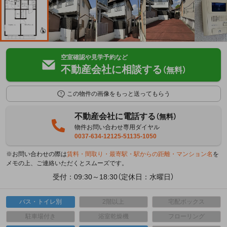
空室確認や見学予約など
不動産会社に相談する
（無料）
この物件の画像をもっと送ってもらう
不動産会社に電話する
（無料）
物件お問い合わせ専用ダイヤル
0037-634-12125-51135-1050
※お問い合わせの際は
賃料・間取り・最寄駅・駅からの距離・マンション名
を
メモの上、ご連絡いただくとスムーズです。
受付：09:30～18:30（定休日：水曜日）
バス・トイレ別
2階以上
宅配ボックス
駐車場付き
浴室乾燥機
フローリング