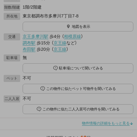
1階/2階建
階数/階建
東京都調布市多摩川7丁目7-8
所在地
地図を表示
京王多摩川駅
歩4分
（
相模原線
）
交通
調布駅
歩15分
（
京王線
など
）
布田駅
歩20分
（
京王線
）
無
駐車場
駐車場について聞いてみる
不可
ペット
この物件に似たペット可物件を聞いてみる
不可
二人入居
この物件に似た二人入居可の物件を聞いてみる
物件情報の詳細をもっと見る