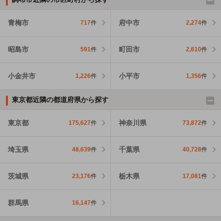
青梅市
府中市
717
件
2,274
件
昭島市
町田市
591
件
2,610
件
小金井市
小平市
1,226
件
1,356
件
東京都近隣の都道府県から探す
東京都
神奈川県
175,627
件
73,872
件
埼玉県
千葉県
48,639
件
40,728
件
茨城県
栃木県
23,176
件
17,081
件
群馬県
16,147
件