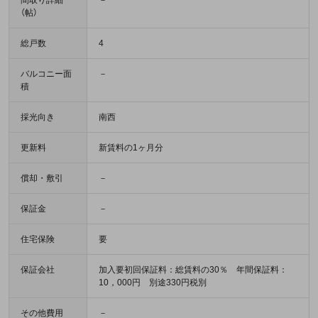
間取り詳細
－
（帖）
総戸数
4
バルコニー面
－
積
採光向き
南西
更新料
新賃料の1ヶ月分
償却・敷引
－
保証金
－
住宅保険
要
保証会社
加入要初回保証料：総賃料の30％ 年間保証料：
10，000円 別途330円税別
その他費用
－