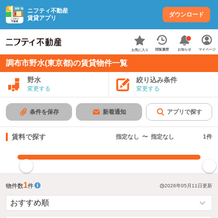
ニフティ不動産
ダウンロード
賃貸アプリ
お知らせ
閲覧履歴
マイページ
お気に入り
調布市野水(東京都)の賃貸物件一覧
野水
絞り込み条件
変更する
変更する
条件を保存
新着通知
アプリで探す
賃料で探す
指定なし
〜
指定なし
1
件
指定した賃料で絞り込む
1
物件数
件
2026年05月11日
更新