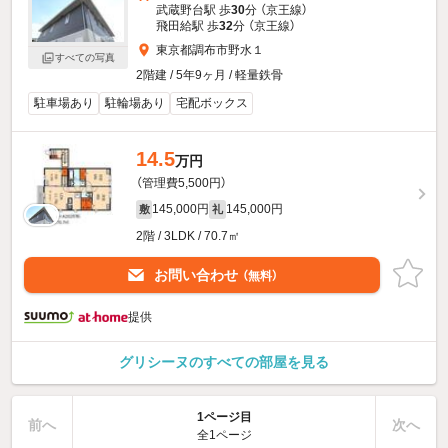
武蔵野台駅 歩
30
分 （京王線）
飛田給駅 歩
32
分 （京王線）
東京都調布市野水１
すべての写真
2階建 / 5年9ヶ月 / 軽量鉄骨
駐車場あり
駐輪場あり
宅配ボックス
14.5
万円
（管理費5,500円）
145,000円
145,000円
敷
礼
2階 / 3LDK / 70.7㎡
お問い合わせ
（無料）
提供
グリシーヌのすべての部屋を見る
1ページ目
前へ
次へ
全1ページ