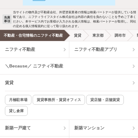
駐車場あり
ペット相談
お知らせします
当サイトの物件及び不動産会社、外壁塗装業者の情報は検索パートナーが提供している情
報であり、ニフティライフスタイル株式会社は内容の責任を負わないことを予めご了承く
免責
洗濯機置場あり
独立洗面台
事項
ださい。本サービス内でお客様が入力される個人情報は、検索パートナーが取得し、同社
新着メール通知を受け取る
の定める個人情報規約に従って取り扱われます。
エアコンあり
都市ガス
不動産・住宅情報のニフティ不動産
賃貸
東京都
調布市
ニフティ不動産
ニフティ不動産アプリ
温水洗浄便座
オートロック
コンロ2口以上
追焚き機能
＼Because／ ニフティ不動産
TV付インターホン
角部屋
賃貸
新着のみ
インターネット無料
月極駐車場
賃貸事務所・賃貸オフィス
貸店舗・店舗賃貸
貸し倉庫
該当件数:
物件一覧に反映
1
件
新築一戸建て
新築マンション