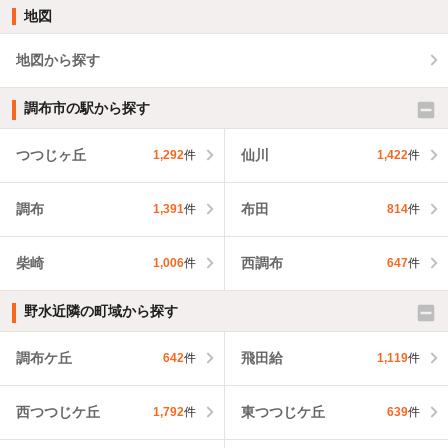
地図
地図から探す
調布市の駅から探す
つつじヶ丘
仙川
1,292
件
1,422
件
調布
布田
1,391
件
814
件
柴崎
西調布
1,006
件
647
件
野水近隣の町域から探す
調布ケ丘
飛田給
642
件
1,119
件
西つつじケ丘
東つつじケ丘
1,792
件
639
件