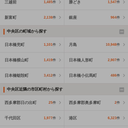
三越前
勝どき
1,485
件
1,547
件
新富町
銀座
2,138
件
964
件
中央区の町域から探す
日本橋兜町
月島
1,101
件
10,948
件
日本橋横山町
日本橋人形町
1,419
件
2,907
件
日本橋蛎殻町
日本橋小伝馬町
3,412
件
486
件
中央区近隣の市区町村から探す
西多摩郡日の出町
西多摩郡奥多摩町
25
件
2
件
千代田区
港区
1,977
件
6,323
件