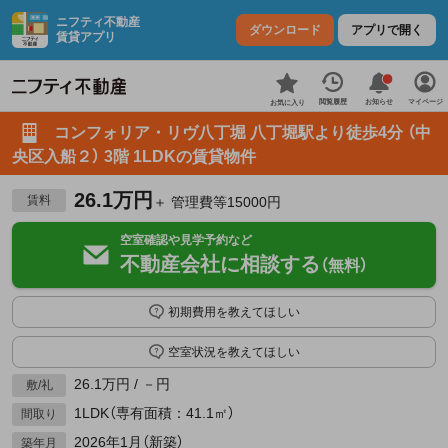
ニフティ不動産
ダウンロード
アプリで開く
賃貸アプリ
お知らせ
閲覧履歴
マイページ
お気に入り
コンフォリア・リヴ八丁堀 八丁堀駅より徒歩4分 （中
央区入船２） 3階 1LDKの賃貸物件
26.1万円
賃料
＋ 管理費等15000円
空室確認や見学予約など
不動産会社に相談する
（無料）
初期費用を教えてほしい
空室状況を教えてほしい
26.1万円 / －円
敷/礼
1LDK（専有面積：41.1㎡）
間取り
2026年1月（新築）
築年月