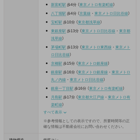
新富町駅
歩4分
（
東京メトロ有楽町線
）
八丁堀駅
歩4分
（
京葉線
・
東京メトロ日比谷線
）
宝町駅
歩10分
（
東京都浅草線
）
東銀座駅
歩13分
（
東京メトロ日比谷線
・
東京都
浅草線
）
茅場町駅
歩13分
（
東京メトロ東西線
・
東京メト
ロ日比谷線
）
京橋駅
歩15分
（
東京メトロ銀座線
）
銀座駅
歩16分
（
東京メトロ銀座線
・
東京メトロ
丸ノ内線
・
東京メトロ日比谷線
）
銀座一丁目駅
歩16分
（
東京メトロ有楽町線
）
月島駅
歩17分
（
東京都大江戸線
・
東京メトロ有
楽町線
）
すべて表示
※参考情報としての表示ですので、所要時間等の正
確な情報は不動産会社にお問い合わせください。