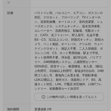
ン
設備
バストイレ別、バルコニー、エアコン、ガスコンロ
対応、クロゼット、フローリング、TVインターホ
ン、浴室乾燥機、オートロック、室内洗濯置、シュ
ーズボックス、システムキッチン、温水洗浄便座、
エレベーター、洗面所独立、駐輪場、宅配ボック
ス、CATV、光ファイバー、即入居可、礼金不要、
BS・CS、3口以上コンロ、対面式キッチン、防犯カ
メラ、ペット相談、オートバス、グリル付、ウォー
クインクロゼット、保証人不要、二人入居相談、ガ
スレンジ付、CS、ネット専用回線、駅まで平坦、
ネット使用料不要、浄水器、築2年以内、バリアフ
リー、24時間換気システム、人感照明センサー、
ISDN対応、防音サッシ、耐震構造、未入居、3駅以
上利用可、3沿線以上利用可、駅徒歩5分以内、24時
間ゴミ出し可、敷地内ごみ置き場、平面駐車場、
LDK12畳以上、都市ガス、洗面所にドア、BS、高
速ネット対応、LAN、IT重説 対応物件、LGBTフレ
ンドリー、初期費用カード決済可
この物件の詳しい情報を送ってもらう
契約期間
普通借家 2年