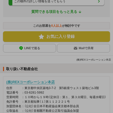
この物件の詳しい情報を送ってもらう
質問できる項目をもっと見る
このお部屋を
0
人以上
が検討中です
お気に入り登録
LINEで送る
Mailで共有
(株)REXコーポレーション本店
取り扱い不動産会社
(株)REXコーポレーション本店
住所
：東京都中央区築地3-7-2 第5銀座ウェスト築地ビル3階
電話番号
：03-6281-5992
営業時間
：１０時から１９時（定休日：第１、第３火曜日、毎週水曜日）
免許番号
：東京都知事（１）第１１２２２１号
加盟団体名
：（公社）全日本不動産協会東京都本部会員
公取協名
：（公社）首都圏不動産公正取引協議会加盟