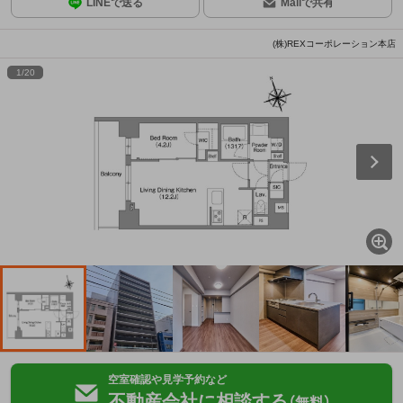
LINEで送る
Mailで共有
(株)REXコーポレーション本店
1
/
20
空室確認や見学予約など
不動産会社に相談する
（無料）