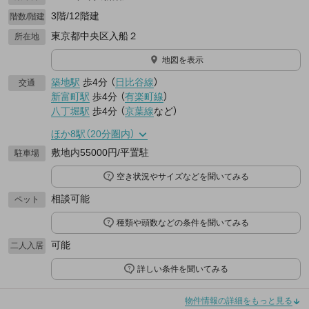
3階/12階建
階数/階建
東京都中央区入船２
所在地
地図を表示
築地駅
歩4分
（
日比谷線
）
交通
新富町駅
歩4分
（
有楽町線
）
八丁堀駅
歩4分
（
京葉線
など
）
ほか8駅（20分圏内）
敷地内55000円/平置駐
駐車場
空き状況やサイズなどを聞いてみる
相談可能
ペット
種類や頭数などの条件を聞いてみる
可能
二人入居
詳しい条件を聞いてみる
物件情報の詳細をもっと見る