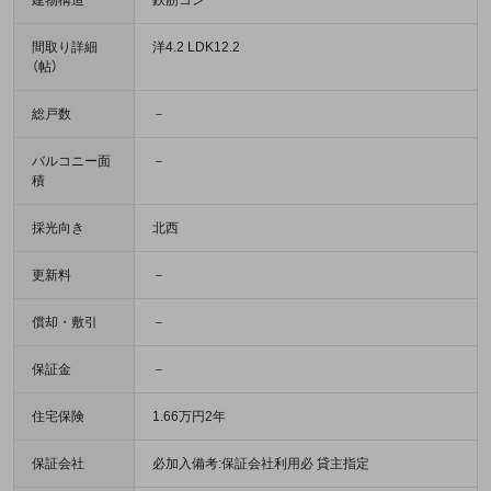
建物構造
鉄筋コン
間取り詳細
洋4.2 LDK12.2
（帖）
総戸数
－
バルコニー面
－
積
採光向き
北西
更新料
－
償却・敷引
－
保証金
－
住宅保険
1.66万円2年
保証会社
必加入備考:保証会社利用必 貸主指定