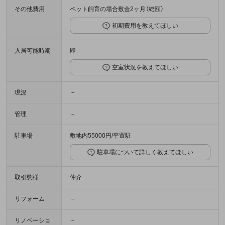
その他費用
ペット飼育の場合敷金2ヶ月（総額）
初期費用を教えてほしい
入居可能時期
即
空室状況を教えてほしい
現況
－
管理
－
駐車場
敷地内55000円/平置駐
駐車場について詳しく教えてほしい
取引態様
仲介
リフォーム
－
リノベーショ
－