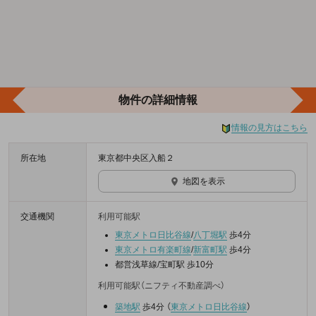
物件の詳細情報
情報の見方はこちら
所在地
東京都中央区入船２
地図を表示
交通機関
利用可能駅
東京メトロ日比谷線
/
八丁堀駅
歩4分
東京メトロ有楽町線
/
新富町駅
歩4分
都営浅草線/宝町駅 歩10分
利用可能駅（ニフティ不動産調べ）
築地駅
歩4分
（
東京メトロ日比谷線
）