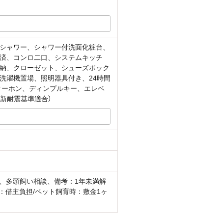
シャワー、シャワー付洗面化粧台、
済、コンロ二口、システムキッチ
納、クローゼット、シューズボック
洗濯機置場、照明器具付き、24時間
ターホン、ディンプルキー、エレベ
新耐震基準適合）
、多頭飼い相談、備考：1年未満解
：借主負担/ペット飼育時：敷金1ヶ