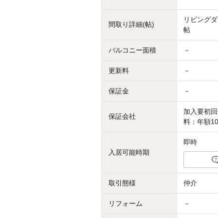
リビングダイ
間取り詳細(帖)
帖
バルコニー面積
－
更新料
－
保証金
－
加入要初回
保証会社
料：年額10
即時
入居可能時期
取引態様
仲介
リフォーム
－