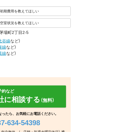
初期費用を教えてほしい
空室状況を教えてほしい
茅場町2丁目2-5
比谷線
など
）
座線
など
）
葉線
など
）
予約など
社に相談する
（無料）
なったら、お気軽にお電話ください。
37-634-54398
供部屋
玄関
室内