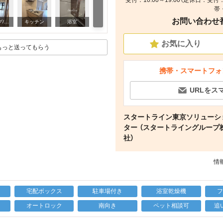
受付：10:00～19:00（定休日：
帯
お問い合わせ番号
寝室
リビング/ダイニング
キッチン
浴室
お気に入り
もっと送ってもらう
携帯・スマートフォ
URLをス
スタートライン東京ソリューシ
ター （スタートライングループ
社）
情報
宅配ボックス
駐車場付き
浴室乾燥機
上
オートロック
南向き
ペット相談可
追