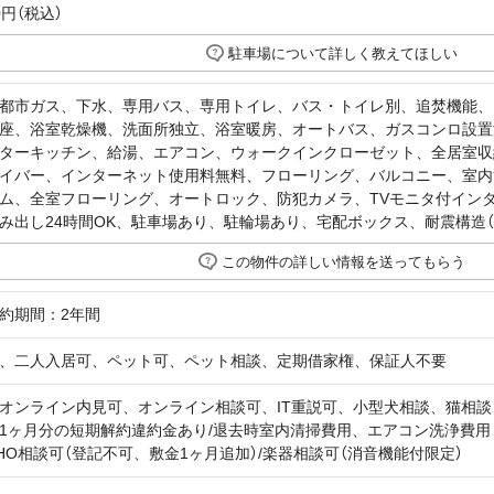
0円（税込）
駐車場について詳しく教えてほしい
都市ガス、下水、専用バス、専用トイレ、バス・トイレ別、追焚機能、
座、浴室乾燥機、洗面所独立、浴室暖房、オートバス、ガスコンロ設置
ターキッチン、給湯、エアコン、ウォークインクローゼット、全居室収
イバー、インターネット使用料無料、フローリング、バルコニー、室内
ム、全室フローリング、オートロック、防犯カメラ、TVモニタ付イン
み出し24時間OK、駐車場あり、駐輪場あり、宅配ボックス、耐震構造（
この物件の詳しい情報を送ってもらう
約期間：2年間
、二人入居可、ペット可、ペット相談、定期借家権、保証人不要
オンライン内見可、オンライン相談可、IT重説可、小型犬相談、猫相談
1ヶ月分の短期解約違約金あり/退去時室内清掃費用、エアコン洗浄費用
OHO相談可（登記不可、敷金1ヶ月追加）/楽器相談可（消音機能付限定）