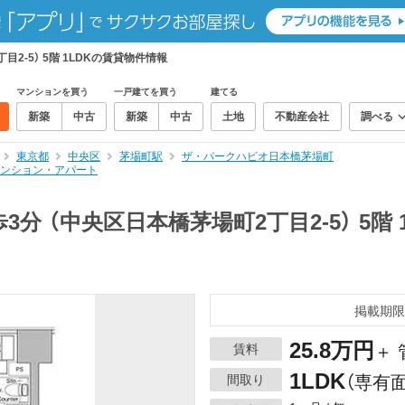
2-5） 5階 1LDKの賃貸物件情報
マンションを買う
一戸建てを買う
建てる
新築
中古
新築
中古
土地
不動産会社
調べる
東京都
中央区
茅場町駅
ザ・パークハビオ日本橋茅場町
貸マンション・アパート
分 （中央区日本橋茅場町2丁目2-5） 5階 
掲載期限
25.8万円
賃料
＋ 
1LDK
間取り
（専有面