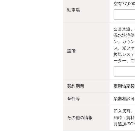
空有77,00
駐車場
公営水道、
温水洗浄便
ン、カウン
ス、光ファ
設備
換気システ
ーター、ご
契約期間
定期借家契
条件等
楽器相談可
即入居可、
その他の情報
約時：賃料
月追加/S