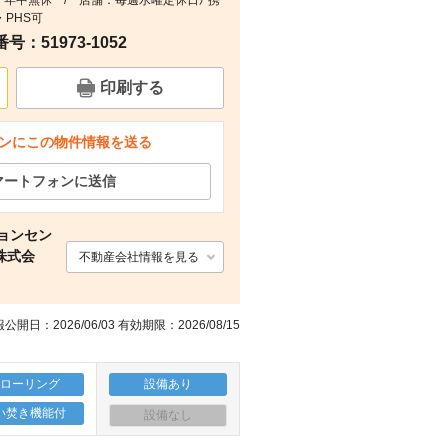
受付：年中無休 / 店舗：毎週水曜定休日） 携
・PHS可
：51973-1052
地図
リビング/ダイニング
キッチン
浴室
印刷する
ンにこの物件情報を送る
マートフォンに送信
ョンセン
株式会
不動産会社情報を見る
公開日：2026/06/03 有効期限：2026/08/15
フローリング
設備あり
い焚き機能付
設備なし