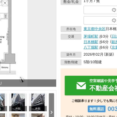
1ヶ月 / 無
敷金/礼金
東京都
中央区
日本橋
所在地
茅場町駅
歩3分
（
日
交通
日本橋駅
歩6分
（
銀
八丁堀駅
歩6分
（
京
2026年02月（新築）
築年月
5階/10階建
階数/階建
空室確認や見学
り
不動産会
ご相談承ります！少しでも気に
00
無料通話
観
外観
外観
子