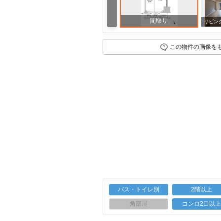
間取り
周辺
この物件の画像を
バス・トイレ別
2階以上
角部屋
コンロ2口以