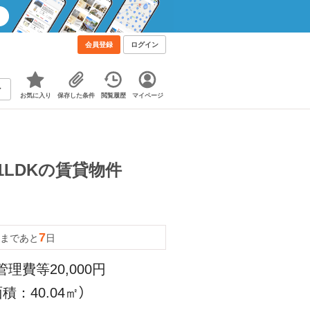
会員登録
ログイン
お気に入り
保存した条件
閲覧履歴
マイページ
1LDKの賃貸物件
7
まであと
日
管理費等20,000円
積：40.04㎡）