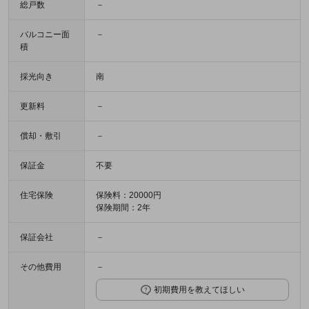
総戸数
－
バルコニー面
－
積
採光向き
南
更新料
－
償却・敷引
－
保証金
不要
住宅保険
保険料：20000円
保険期間：2年
保証会社
－
その他費用
－
初期費用を教えてほしい