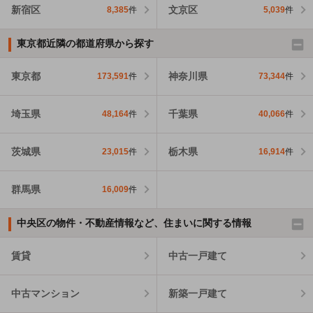
新宿区
文京区
8,385
件
5,039
件
東京都近隣の都道府県から探す
東京都
神奈川県
173,591
件
73,344
件
埼玉県
千葉県
48,164
件
40,066
件
茨城県
栃木県
23,015
件
16,914
件
群馬県
16,009
件
中央区の物件・不動産情報など、住まいに関する情報
賃貸
中古一戸建て
中古マンション
新築一戸建て