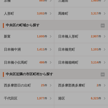
京橋
三越前
865
件
1,485
件
人形町
馬喰町
3,002
件
3,317
件
中央区の町域から探す
新富
日本橋人形町
1,600
件
2,907
件
日本橋中洲
日本橋兜町
1,411
件
1,101
件
日本橋小伝馬町
日本橋箱崎町
486
件
3,114
件
中央区近隣の市区町村から探す
西多摩郡日の出町
西多摩郡奥多摩町
25
件
2
件
千代田区
港区
1,977
件
6,323
件