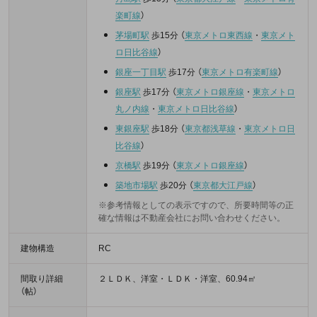
楽町線
）
茅場町駅
歩15分
（
東京メトロ東西線
・
東京メト
ロ日比谷線
）
銀座一丁目駅
歩17分
（
東京メトロ有楽町線
）
銀座駅
歩17分
（
東京メトロ銀座線
・
東京メトロ
丸ノ内線
・
東京メトロ日比谷線
）
東銀座駅
歩18分
（
東京都浅草線
・
東京メトロ日
比谷線
）
京橋駅
歩19分
（
東京メトロ銀座線
）
築地市場駅
歩20分
（
東京都大江戸線
）
※参考情報としての表示ですので、所要時間等の正
確な情報は不動産会社にお問い合わせください。
建物構造
RC
間取り詳細
２ＬＤＫ、洋室・ＬＤＫ・洋室、60.94㎡
（帖）