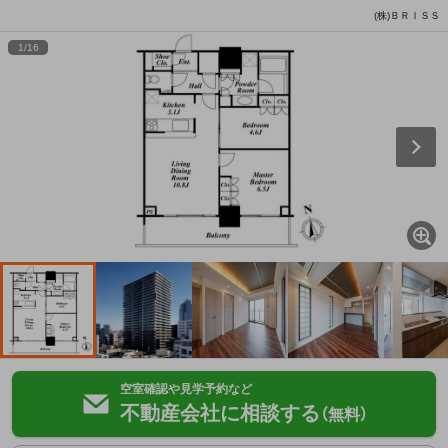
(株)ＢＲＩＳＳ
1
/
16
空室確認や見学予約など
不動産会社に相談する
（無料）