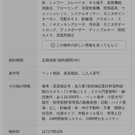
所、シャワー、エレベータ、ＢＳ端子、追焚機能、
洗面台、フローリング、浴室乾燥機、照明器具、ウ
ォッシュレット、システムキッチン、モニタ付イン
ターホン、宅配ＢＯＸ、駐輪場、クロゼット、Ｃ
Ｓ、ＩＨクッキングヒータ、浄水器、モニタ付オー
トロック、ディスポーザー、ディンプルキー、防犯
カメラ、洗面所独立
この物件の詳しい情報を送ってもらう
契約期間
定期借家（契約期間2年）
条件等
ペット相談、楽器相談、二人入居可
その他の情報
備考：賃貸保証等：加入要（初回保証委託料賃料総
額の５０％～（１年毎に１０，０００円更新料）・鍵
交換代：あり16,500円～・ペット条件：小型犬可/
猫可・管理形態/管理員の勤務形態：日勤・バイク置
場：なし・駐輪場：有・仲介手数料：不要 閑静な
住宅街、分譲タイプ、外観タイル張り、管理人日
勤、24時間換気システム、24時間セキュリティ
物件ID
1171795326