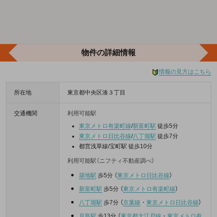
物件の詳細情報
情報の見方はこちら
所在地
東京都中央区湊３丁目
交通機関
利用可能駅
東京メトロ有楽町線
/
新富町駅
徒歩5分
東京メトロ日比谷線
/
八丁堀駅
徒歩7分
都営浅草線/宝町駅 徒歩10分
利用可能駅（ニフティ不動産調べ）
築地駅
歩5分
（
東京メトロ日比谷線
）
新富町駅
歩5分
（
東京メトロ有楽町線
）
八丁堀駅
歩7分
（
京葉線
・
東京メトロ日比谷線
）
月島駅
歩13分
（
東京都大江戸線
・
東京メトロ有