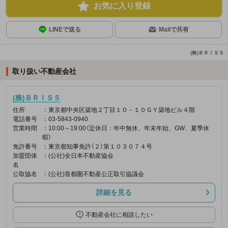
お気に入り登録
LINEで送る
Mailで共有
(株)ＢＲＩＳＳ
取り扱い不動産会社
(株)ＢＲＩＳＳ
住所
：東京都中央区築地２丁目１０－１０ＧＹ築地ビル４階
電話番号
：03-5843-0940
営業時間
：10:00～19:00（定休日：年中無休、年末年始、GW、夏季休
暇）
免許番号
：東京都知事免許（２）第１０３０７４号
加盟団体
：(公社)全日本不動産協会
名
公取協名
：(公社)首都圏不動産公正取引協議会
詳細を見る
不動産会社に相談したい