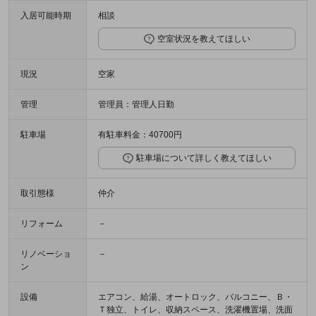
入居可能時期
相談
空室状況を教えてほしい
現況
空家
管理
管理員：管理人日勤
駐車場
有駐車料金：40700円
駐車場について詳しく教えてほしい
取引態様
仲介
リフォーム
－
リノベーショ
－
ン
設備
エアコン、給湯、オートロック、バルコニー、Ｂ・
Ｔ独立、トイレ、収納スペース、洗濯機置場、洗面