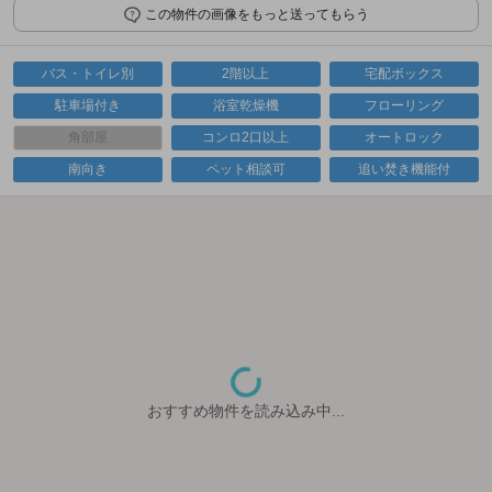
この物件の画像をもっと送ってもらう
バス・トイレ別
2階以上
宅配ボックス
駐車場付き
浴室乾燥機
フローリング
角部屋
コンロ2口以上
オートロック
南向き
ペット相談可
追い焚き機能付
おすすめ物件を読み込み中...