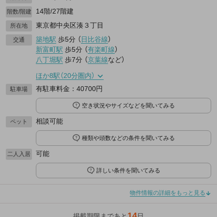
14階/27階建
階数/階建
東京都中央区湊３丁目
所在地
築地駅
歩5分
（
日比谷線
）
交通
新富町駅
歩5分
（
有楽町線
）
八丁堀駅
歩7分
（
京葉線
など
）
ほか8駅（20分圏内）
有駐車料金：40700円
駐車場
空き状況やサイズなどを聞いてみる
相談可能
ペット
種類や頭数などの条件を聞いてみる
可能
二人入居
詳しい条件を聞いてみる
物件情報の詳細をもっと見る
14
掲載期限まであと
日