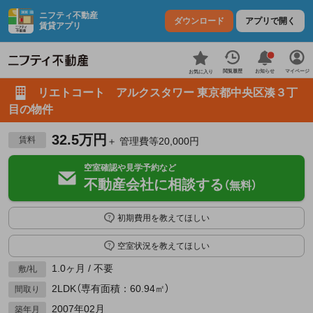
ニフティ不動産
ダウンロード
アプリで開く
賃貸アプリ
お知らせ
閲覧履歴
マイページ
お気に入り
リエトコート アルクスタワー 東京都中央区湊３丁
目の物件
32.5万円
賃料
＋ 管理費等20,000円
空室確認や見学予約など
不動産会社に相談する
（無料）
初期費用を教えてほしい
空室状況を教えてほしい
1.0ヶ月 / 不要
敷/礼
2LDK（専有面積：60.94㎡）
間取り
2007年02月
築年月