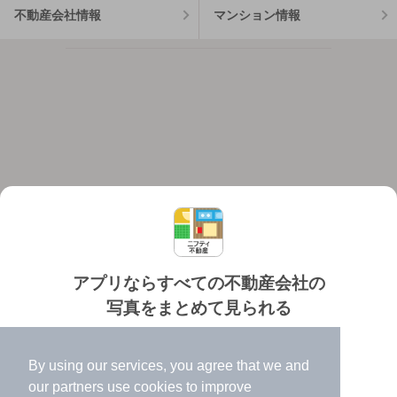
不動産会社情報
マンション情報
アプリならすべての不動産会社の
写真をまとめて見られる
対応機種
個人情報保護ポリシー
利用規約
運営会社
✔️
たくさんの写真でイメージふくらむ
ヘルプ・お問い合わせ
採用情報
By using our services, you agree that we and
✔️
高速表示で似た物件も見つけやすい
our
partners
use cookies to improve
✔️
便利な通知機能も充実