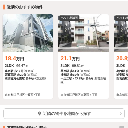
近隣のおすすめ物件
ほかの部屋を検索中…
ペット相談可
ペット
18.4
21.1
20.8
万円
万円
2LDK
66.47㎡
3LDK
69.81㎡
3LDK
葛西駅
歩12分
（東西線）
葛西駅
歩14分
（東西線）
葛西駅
歩
西葛西駅
歩20分
（東西線）
浦安駅
歩16分
（東西線）
浦安駅
歩
葛西臨海公園駅
歩30分
（京葉線）
一之江駅
バス15分
歩1分
（都営新宿
西葛西駅
線）
東京都江戸川区中葛西7丁目
東京都江戸川区東葛西４丁目
東京都江
近隣の物件を地図から探す