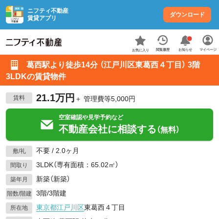
ニフティ不動産
ダウンロード
賃貸アプリ
お知らせ
閲覧履歴
マイページ
お気に入り
葛西駅より徒歩14分 （江戸川区東葛西４丁目） 3階
3LDKの賃貸物件
21.1万円
賃料
＋ 管理費等5,000円
空室確認や見学予約など
不動産会社に相談する
（無料）
不要 / 2.0ヶ月
敷/礼
3LDK（専有面積：65.02㎡）
間取り
新築（新築）
築年月
3階/3階建
階数/階建
東京都
江戸川区
東葛西４丁目
所在地