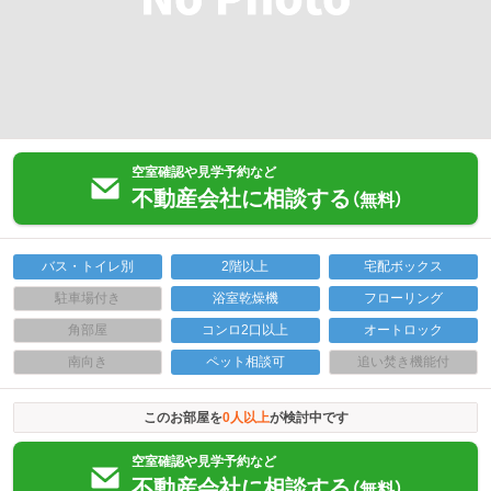
空室確認や見学予約など
不動産会社に相談する
（無料）
バス・トイレ別
2階以上
宅配ボックス
駐車場付き
浴室乾燥機
フローリング
角部屋
コンロ2口以上
オートロック
南向き
ペット相談可
追い焚き機能付
このお部屋を
0
人以上
が検討中です
空室確認や見学予約など
不動産会社に相談する
（無料）