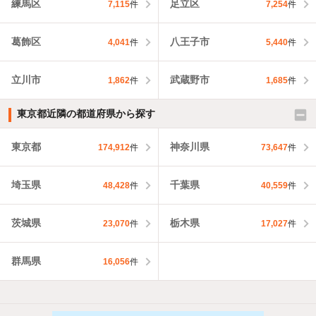
練馬区
足立区
7,115
件
7,254
件
葛飾区
八王子市
4,041
件
5,440
件
立川市
武蔵野市
1,862
件
1,685
件
東京都近隣の都道府県から探す
東京都
神奈川県
174,912
件
73,647
件
埼玉県
千葉県
48,428
件
40,559
件
茨城県
栃木県
23,070
件
17,027
件
群馬県
16,056
件