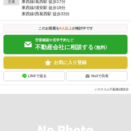
東西線/葛西駅 徒歩17分
交通
東西線/浦安駅 徒歩18分
東西線/西葛西駅 徒歩33分
このお部屋を
0
人以上
が検討中です
空室確認や見学予約など
不動産会社に相談する
（無料）
お気に入り登録
LINEで送る
Mailで共有
ハウスコム千葉(株)浦安店