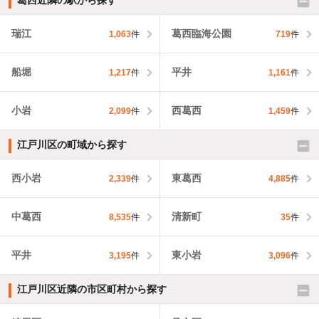
葛西近隣の駅から探す
瑞江
葛西臨海公園
1,063
件
719
件
船堀
平井
1,217
件
1,161
件
小岩
西葛西
2,099
件
1,459
件
江戸川区の町域から探す
西小岩
東葛西
2,339
件
4,885
件
中葛西
清新町
8,535
件
35
件
平井
東小岩
3,195
件
3,096
件
江戸川区近隣の市区町村から探す