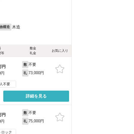
）
目
木造
物構造
料
敷金
お気に入り
費等
礼金
不要
敷
万円
73,000円
0円
礼
人不要
詳細を見る
不要
敷
万円
75,000円
0円
礼
トロック