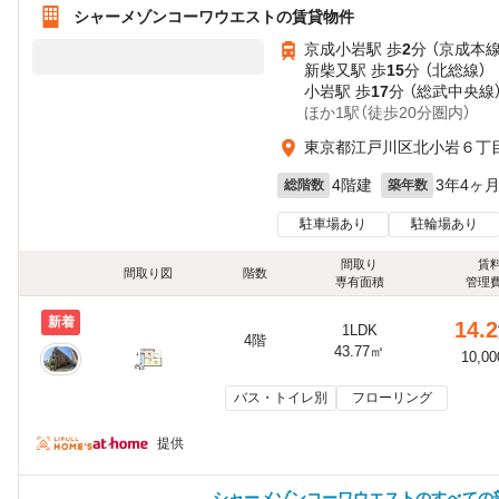
シャーメゾンコーワウエストの賃貸物件
京成小岩駅 歩
2
分 （京成本線
新柴又駅 歩
15
分 （北総線）
小岩駅 歩
17
分 （総武中央線
ほか1駅（徒歩20分圏内）
東京都江戸川区北小岩６丁目1
4階建
3年4ヶ
総階数
築年数
駐車場あり
駐輪場あり
間取り
賃
間取り図
階数
専有面積
管理
新着
14.2
1LDK
4階
43.77㎡
10,0
バス・トイレ別
フローリング
提供
シャーメゾンコーワウエストのすべての