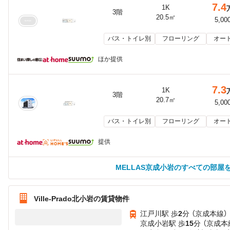
7.4
1K
3階
20.5㎡
5,00
バス・トイレ別
フローリング
オー
ほか提供
7.3
1K
3階
20.7㎡
5,00
バス・トイレ別
フローリング
オー
提供
MELLAS京成小岩のすべての部屋
Ville-Prado北小岩の賃貸物件
江戸川駅 歩
2
分 （京成本線）
京成小岩駅 歩
15
分 （京成本