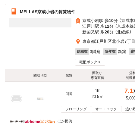
MELLAS京成小岩の賃貸物件
京成小岩駅 歩
10
分 （京成本
江戸川駅 歩
12
分 （京成本線
新柴又駅 歩
20
分 （北総線）
東京都江戸川区北小岩7丁
3階建
新築
総階数
築年数
建
宅配ボックス
間取り
賃
間取り図
階数
専有面積
管理
7.1
1K
1階
20.5㎡
5,00
フローリング
オートロック
追い
ほか提供