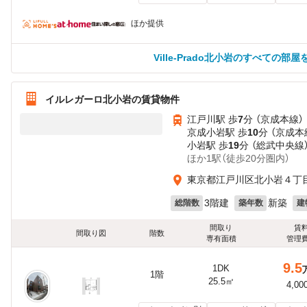
ほか提供
Ville-Prado北小岩のすべての部屋
イルレガーロ北小岩の賃貸物件
江戸川駅 歩
7
分 （京成本線）
京成小岩駅 歩
10
分 （京成本
小岩駅 歩
19
分 （総武中央線
ほか1駅（徒歩20分圏内）
東京都江戸川区北小岩４丁目
3階建
新築
総階数
築年数
建
間取り
賃
間取り図
階数
専有面積
管理
9.5
1DK
1階
25.5㎡
4,00