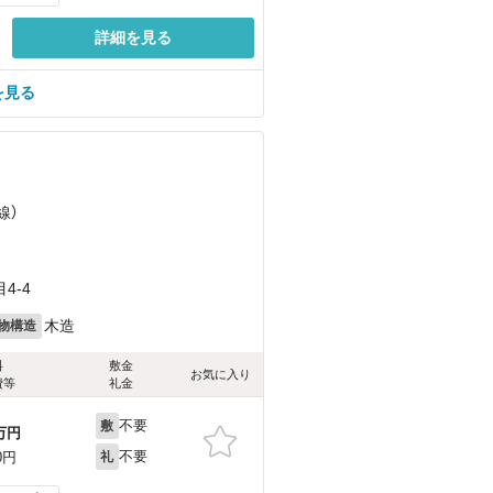
詳細を見る
を見る
線）
）
4-4
木造
物構造
料
敷金
お気に入り
費等
礼金
不要
敷
万円
不要
0円
礼