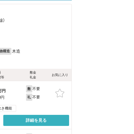
線）
）
目
木造
物構造
料
敷金
お気に入り
費等
礼金
不要
敷
万円
不要
0円
礼
炊き機能
詳細を見る