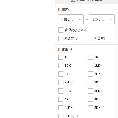
賃料
〜
管理費など込み
敷金無し
礼金無し
間取り
1R
1K
1DK
1LDK
2K
2DK
2LDK
3K
3DK
3LDK
4K
4DK
4LDK
5DK
5LDK以上