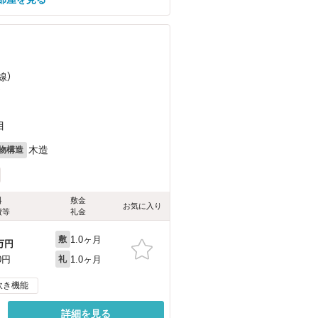
線）
）
目
木造
物構造
料
敷金
お気に入り
費等
礼金
1.0ヶ月
敷
万円
1.0ヶ月
0円
礼
炊き機能
詳細を見る