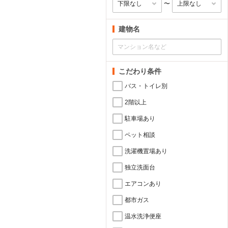
〜
建物名
こだわり条件
バス・トイレ別
2階以上
駐車場あり
ペット相談
洗濯機置場あり
独立洗面台
エアコンあり
都市ガス
温水洗浄便座