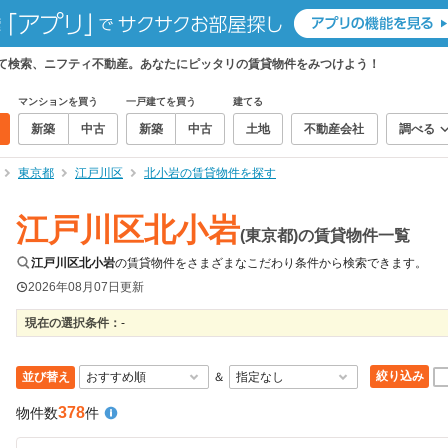
めて検索、ニフティ不動産。あなたにピッタリの賃貸物件をみつけよう！
マンションを買う
一戸建てを買う
建てる
新築
中古
新築
中古
土地
不動産会社
調べる
東京都
江戸川区
北小岩の賃貸物件を探す
江戸川区北小岩
(東京都)の賃貸物件一覧
江戸川区北小岩
の賃貸物件をさまざまなこだわり条件から検索できます。
2026年08月07日
更新
現在の選択条件：
-
絞り込み
並び替え
＆
378
物件数
件