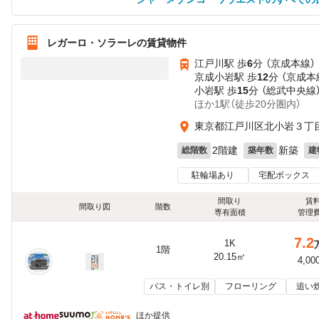
レガーロ・ソラーレの賃貸物件
江戸川駅 歩
6
分 （京成本線）
京成小岩駅 歩
12
分 （京成本
小岩駅 歩
15
分 （総武中央線
ほか1駅（徒歩20分圏内）
東京都江戸川区北小岩３丁
2階建
新築
総階数
築年数
建
駐輪場あり
宅配ボックス
間取り
賃
間取り図
階数
専有面積
管理
7.2
1K
1階
20.15㎡
4,00
バス・トイレ別
フローリング
追い
ほか提供