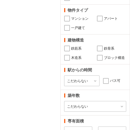
物件タイプ
マンション
アパート
一戸建て
建物構造
鉄筋系
鉄骨系
木造系
ブロック構造
駅からの時間
バス可
築年数
専有面積