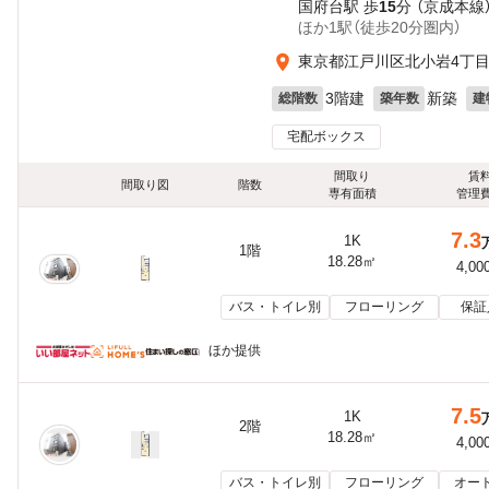
国府台駅 歩
15
分 （京成本線
ほか1駅（徒歩20分圏内）
東京都江戸川区北小岩4丁
3階建
新築
総階数
築年数
建
宅配ボックス
間取り
賃
間取り図
階数
専有面積
管理
7.3
1K
1階
18.28㎡
4,00
バス・トイレ別
フローリング
保証
ほか提供
7.5
1K
2階
18.28㎡
4,00
バス・トイレ別
フローリング
オー