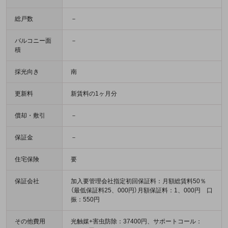
総戸数
－
バルコニー面
－
積
採光向き
南
更新料
新賃料の1ヶ月分
償却・敷引
－
保証金
－
住宅保険
要
保証会社
加入要管理会社指定初回保証料：月額総賃料50％
（最低保証料25、000円）月額保証料：1、000円 口
振：550円
その他費用
光触媒+害虫防除：37400円、サポートコール：