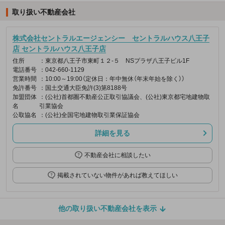
取り扱い不動産会社
株式会社セントラルエージェンシー セントラルハウス八王子
店 セントラルハウス八王子店
住所
：東京都八王子市東町１２-５ NSプラザ八王子ビル1F
電話番号
：042-660-1129
営業時間
：10:00～19:00（定休日：年中無休（年末年始を除く））
免許番号
：国土交通大臣免許(3)第8188号
加盟団体
：(公社)首都圏不動産公正取引協議会、(公社)東京都宅地建物取
名
引業協会
公取協名
：(公社)全国宅地建物取引業保証協会
詳細を見る
不動産会社に相談したい
掲載されていない物件があれば教えてほしい
他の取り扱い不動産会社を表示