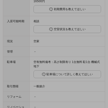
16500円
初期費用を教えてほしい
入居可能時期
相談
空室状況を教えてほしい
現況
空家
管理
－
駐車場
空有無料備考：高さ制限有り 1台無料 駐1台 機械式
地下
駐車場について詳しく教えてほしい
取引態様
一般媒介
リフォーム
－
リノベーショ
－