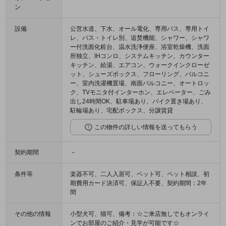
ン
設備
公営水道、下水、オール電化、専用バス、専用トイ
レ、バス・トイレ別、追焚機能、シャワー、シャワ
ー付洗面化粧台、温水洗浄便座、浴室乾燥機、洗面
所独立、IHコンロ、システムキッチン、カウンター
キッチン、給湯、エアコン、ウォークインクローゼ
ット、シューズボックス、フローリング、バルコニ
ー、室内洗濯機置場、南面バルコニー、オートロッ
ク、TVモニタ付インターホン、エレベーター、ごみ
出し24時間OK、駐車場あり、バイク置き場あり、
駐輪場あり、宅配ボックス、分譲賃貸
この物件の詳しい情報を送ってもらう
契約期間
－
条件等
楽器不可、二人入居可、ペット可、ペット相談、初
期費用カード決済可、保証人不要、契約期間：2年
間
その他の情報
小型犬可、猫可、備考：☆ご来店無しでもオンライ
ンでお部屋のご紹介・見学が可能です☆