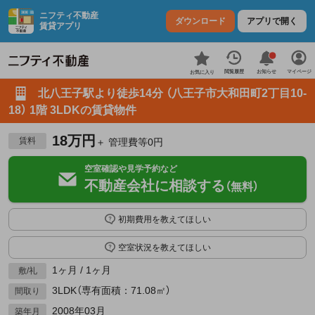
ニフティ不動産
ダウンロード
アプリで開く
賃貸アプリ
お知らせ
閲覧履歴
マイページ
お気に入り
北八王子駅より徒歩14分 （八王子市大和田町2丁目10-
18） 1階 3LDKの賃貸物件
18万円
賃料
＋ 管理費等0円
空室確認や見学予約など
不動産会社に相談する
（無料）
初期費用を教えてほしい
空室状況を教えてほしい
1ヶ月 / 1ヶ月
敷/礼
3LDK（専有面積：71.08㎡）
間取り
2008年03月
築年月