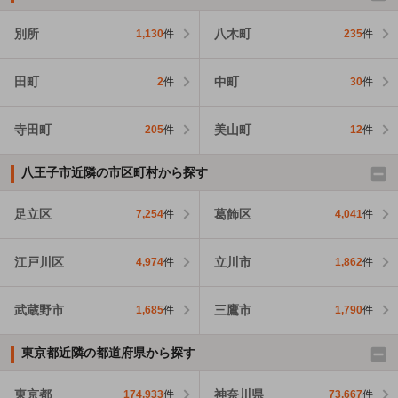
別所
八木町
1,130
件
235
件
田町
中町
2
件
30
件
寺田町
美山町
205
件
12
件
八王子市近隣の市区町村から探す
足立区
葛飾区
7,254
件
4,041
件
江戸川区
立川市
4,974
件
1,862
件
武蔵野市
三鷹市
1,685
件
1,790
件
東京都近隣の都道府県から探す
東京都
神奈川県
174,933
件
73,667
件