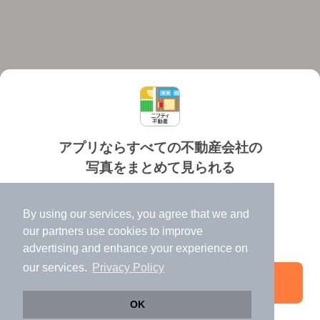
アプリならすべての不動産会社の
写真をまとめて見られる
対応機種
個人情報保護ポリシー
利用規約
運営会社
✔️
たくさんの写真でイメージふくらむ
ヘルプ・お問い合わせ
採用情報
By using our services, you agree that we and
✔️
高速表示で似た物件も見つけやすい
our
partners
use cookies to improve
✔️
便利な通知機能も充実
advertising and enhance your experience on
our services.
Privacy Policy
アプリを開く
©NIFTY Lifestyle Co., Ltd.
OK