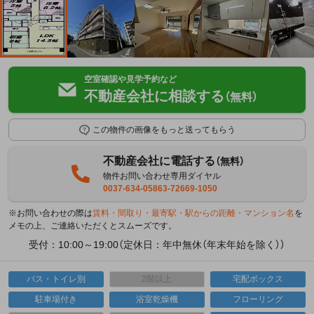
空室確認や見学予約など
不動産会社に相談する
（無料）
この物件の画像をもっと送ってもらう
不動産会社に電話する
（無料）
物件お問い合わせ専用ダイヤル
0037-634-05863-72669-1050
※お問い合わせの際は
賃料・間取り・最寄駅・駅からの距離・マンション名
を
メモの上、ご連絡いただくとスムーズです。
受付：10:00～19:00（定休日：年中無休（年末年始を除く））
バス・トイレ別
2階以上
宅配ボックス
駐車場付き
浴室乾燥機
フローリング