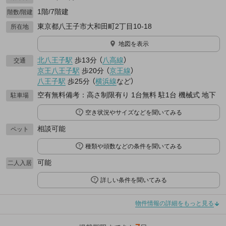
1階/7階建
階数/階建
東京都八王子市大和田町2丁目10-18
所在地
地図を表示
北八王子駅
歩13分
（
八高線
）
交通
京王八王子駅
歩20分
（
京王線
）
八王子駅
歩25分
（
横浜線
など
）
空有無料備考：高さ制限有り 1台無料 駐1台 機械式 地下
駐車場
空き状況やサイズなどを聞いてみる
相談可能
ペット
種類や頭数などの条件を聞いてみる
可能
二人入居
詳しい条件を聞いてみる
物件情報の詳細をもっと見る