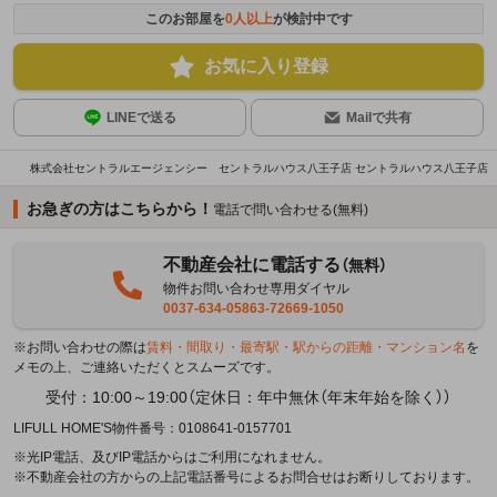
このお部屋を
0
人以上
が検討中です
お気に入り登録
LINEで送る
Mailで共有
株式会社セントラルエージェンシー セントラルハウス八王子店 セントラルハウス八王子店
お急ぎの方はこちらから！
電話で問い合わせる(無料)
不動産会社に電話する
（無料）
物件お問い合わせ専用ダイヤル
0037-634-05863-72669-1050
※お問い合わせの際は
賃料・間取り・最寄駅・駅からの距離・マンション名
を
メモの上、ご連絡いただくとスムーズです。
受付：10:00～19:00（定休日：年中無休（年末年始を除く））
LIFULL HOME'S物件番号：0108641-0157701
※光IP電話、及びIP電話からはご利用になれません。
※不動産会社の方からの上記電話番号によるお問合せはお断りしております。