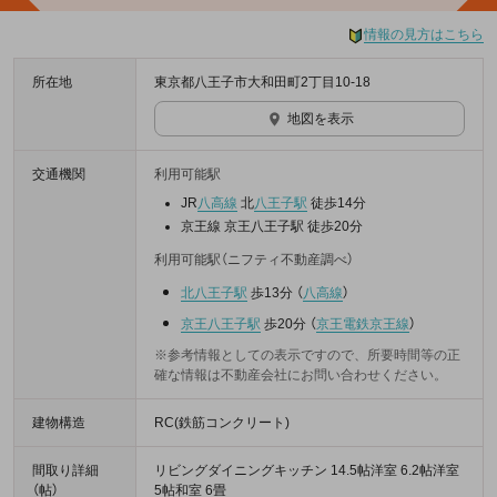
情報の見方はこちら
所在地
東京都八王子市大和田町2丁目10-18
地図を表示
交通機関
利用可能駅
JR
八高線
北
八王子駅
徒歩14分
京王線 京王八王子駅 徒歩20分
利用可能駅（ニフティ不動産調べ）
北八王子駅
歩13分
（
八高線
）
京王八王子駅
歩20分
（
京王電鉄京王線
）
※参考情報としての表示ですので、所要時間等の正
確な情報は不動産会社にお問い合わせください。
建物構造
RC(鉄筋コンクリート)
間取り詳細
リビングダイニングキッチン 14.5帖洋室 6.2帖洋室
（帖）
5帖和室 6畳