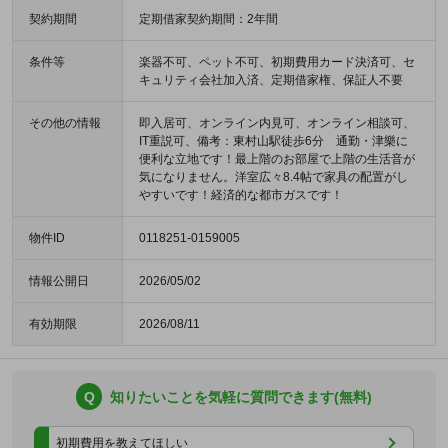
契約期間
定期借家契約期間：2年間
条件等
楽器不可、ペット不可、初期費用カード決済可、セ
キュリティ会社加入済、定期借家権、保証人不要
その他の情報
即入居可、オンライン内見可、オンライン相談可、
IT重説可、備考：東村山駅徒歩6分 通勤・津樂に
便利な立地です！最上階のお部屋で上階の生活音が
気になりません。洋室広々8.4帖で家具の配置がし
やすいです！経済的な都市ガスです！
物件ID
0118251-0159005
情報公開日
2026/05/02
有効期限
2026/08/11
Q
知りたいことを気軽に質問できます(無料)
初期費用を教えてほしい