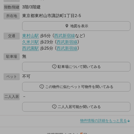
3階/3階建
階数/階建
東京都東村山市諏訪町1丁目2-5
所在地
地図を表示
東村山駅
歩5分
（
西武新宿線
など
）
交通
久米川駅
歩23分
（
西武新宿線
）
西武園駅
歩25分
（
西武新宿線
）
無
駐車場
駐車場について聞いてみる
不可
ペット
この物件に似たペット可物件を聞いてみる
－
二人入居
二人入居可能か聞いてみる
物件情報の詳細をもっと見る