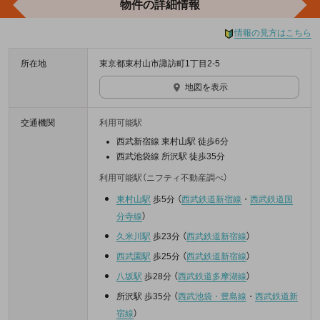
物件の詳細情報
情報の見方はこちら
所在地
東京都東村山市諏訪町1丁目2-5
地図を表示
交通機関
利用可能駅
西武新宿線 東村山駅 徒歩6分
西武池袋線 所沢駅 徒歩35分
利用可能駅（ニフティ不動産調べ）
東村山駅
歩5分
（
西武鉄道新宿線
・
西武鉄道国
分寺線
）
久米川駅
歩23分
（
西武鉄道新宿線
）
西武園駅
歩25分
（
西武鉄道新宿線
）
八坂駅
歩28分
（
西武鉄道多摩湖線
）
所沢駅
歩35分
（
西武池袋・豊島線
・
西武鉄道新
宿線
）