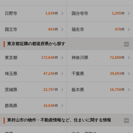
日野市
国分寺市
1,639
件
1,295
件
国立市
福生市
854
件
478
件
東京都近隣の都道府県から探す
東京都
神奈川県
172,648
件
72,689
件
埼玉県
千葉県
47,240
件
39,693
件
茨城県
栃木県
22,797
件
16,750
件
群馬県
16,048
件
東村山市の物件・不動産情報など、住まいに関する情報