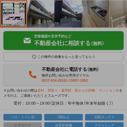
空室確認や見学予約など
不動産会社に相談する
（無料）
この物件の画像をもっと送ってもらう
不動産会社に電話する
（無料）
物件お問い合わせ専用ダイヤル
0037-634-28101-15857-1052
※お問い合わせの際は
賃料・間取り・最寄駅・駅からの距離・マンション名
を
メモの上、ご連絡いただくとスムーズです。
受付：10:00～19:00（定休日：年中無休（年末年始除く））
バス・トイレ別
2階以上
宅配ボックス
駐車場付き
浴室乾燥機
フローリング