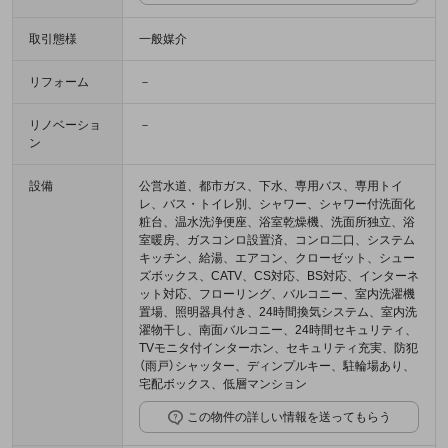
取引態様
一般媒介
リフォーム
－
リノベーショ
－
ン
設備
公営水道、都市ガス、下水、専用バス、専用トイ
レ、バス・トイレ別、シャワー、シャワー付洗面化
粧台、温水洗浄便座、浴室乾燥機、洗面所独立、浴
室暖房、ガスコンロ設置済、コンロ二口、システム
キッチン、給湯、エアコン、クローゼット、シュー
ズボックス、CATV、CS対応、BS対応、インターネ
ット対応、フローリング、バルコニー、室内洗濯機
置場、照明器具付き、24時間換気システム、室内洗
濯物干し、南面バルコニー、24時間セキュリティ、
TVモニタ付インターホン、セキュリティ充実、防犯
（雨戸）シャッター、ディンプルキー、駐輪場あり、
宅配ボックス、低層マンション
この物件の詳しい情報を送ってもらう