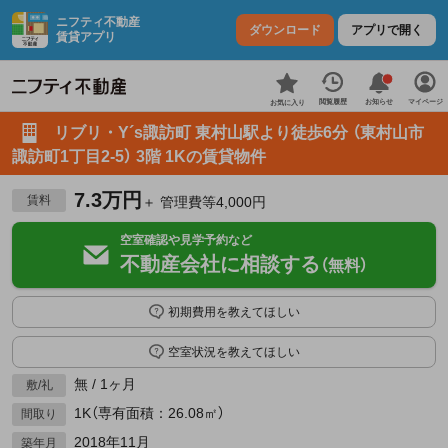
ニフティ不動産
ダウンロード
アプリで開く
賃貸アプリ
お知らせ
閲覧履歴
マイページ
お気に入り
リブリ・Y´s諏訪町 東村山駅より徒歩6分 （東村山市
諏訪町1丁目2-5） 3階 1Kの賃貸物件
7.3万円
賃料
＋ 管理費等4,000円
空室確認や見学予約など
不動産会社に相談する
（無料）
初期費用を教えてほしい
空室状況を教えてほしい
無 / 1ヶ月
敷/礼
1K（専有面積：26.08㎡）
間取り
2018年11月
築年月