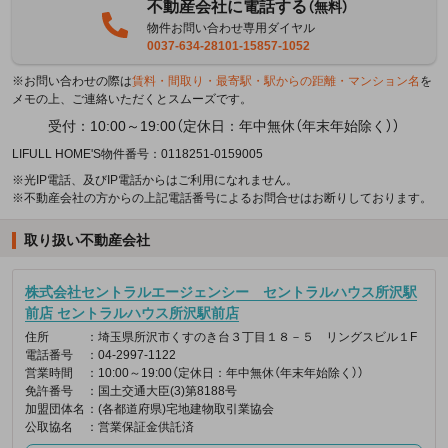
不動産会社に電話する
（無料）
物件お問い合わせ専用ダイヤル
0037-634-28101-15857-1052
※お問い合わせの際は
賃料・間取り・最寄駅・駅からの距離・マンション名
を
メモの上、ご連絡いただくとスムーズです。
受付：10:00～19:00（定休日：年中無休（年末年始除く））
LIFULL HOME'S物件番号：0118251-0159005
※光IP電話、及びIP電話からはご利用になれません。
※不動産会社の方からの上記電話番号によるお問合せはお断りしております。
取り扱い不動産会社
株式会社セントラルエージェンシー セントラルハウス所沢駅
前店 セントラルハウス所沢駅前店
住所
：埼玉県所沢市くすのき台３丁目１８－５ リングスビル１F
電話番号
：04-2997-1122
営業時間
：10:00～19:00（定休日：年中無休（年末年始除く））
免許番号
：国土交通大臣(3)第8188号
加盟団体名
：(各都道府県)宅地建物取引業協会
公取協名
：営業保証金供託済