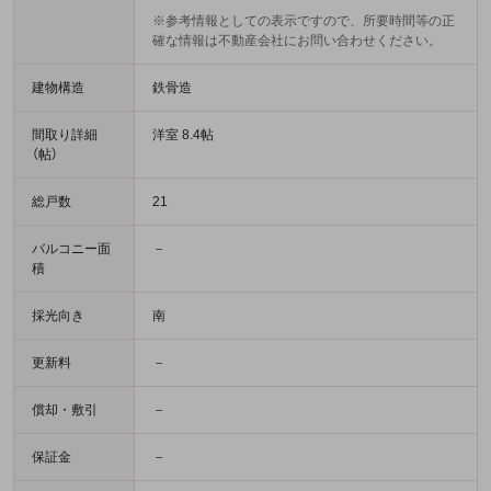
※参考情報としての表示ですので、所要時間等の正
確な情報は不動産会社にお問い合わせください。
建物構造
鉄骨造
間取り詳細
洋室 8.4帖
（帖）
総戸数
21
バルコニー面
－
積
採光向き
南
更新料
－
償却・敷引
－
保証金
－