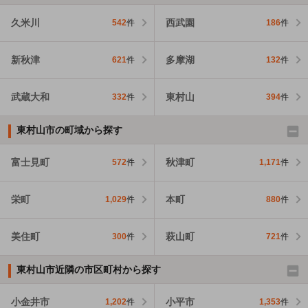
久米川
西武園
542
件
186
件
新秋津
多摩湖
621
件
132
件
武蔵大和
東村山
332
件
394
件
東村山市の町域から探す
富士見町
秋津町
572
件
1,171
件
栄町
本町
1,029
件
880
件
美住町
萩山町
300
件
721
件
東村山市近隣の市区町村から探す
小金井市
小平市
1,202
件
1,353
件