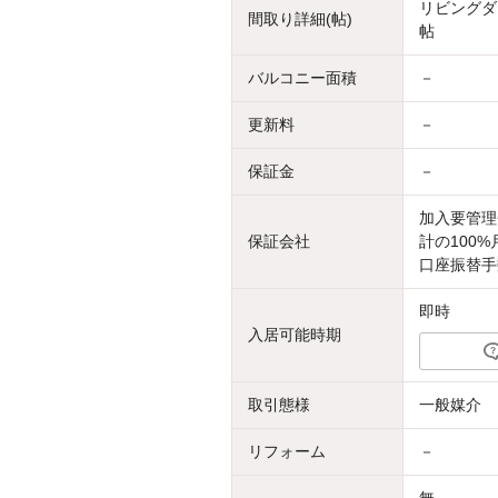
リビングダイ
間取り詳細(帖)
帖
バルコニー面積
－
更新料
－
保証金
－
加入要管理
保証会社
計の100
口座振替手
即時
入居可能時期
取引態様
一般媒介
リフォーム
－