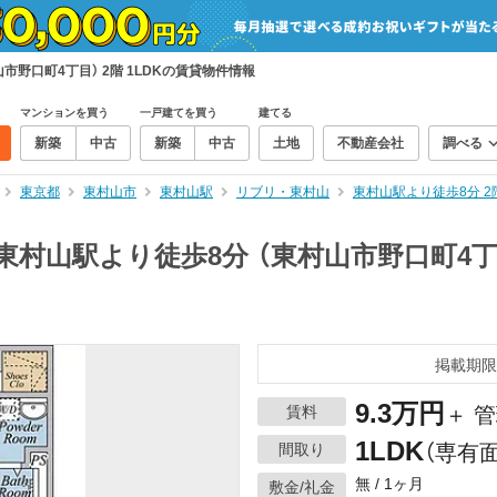
市野口町4丁目） 2階 1LDKの賃貸物件情報
マンションを買う
一戸建てを買う
建てる
新築
中古
新築
中古
土地
不動産会社
調べる
東京都
東村山市
東村山駅
リブリ・東村山
東村山駅より徒歩8分 2
村山駅より徒歩8分 （東村山市野口町4丁目）
掲載期限
9.3万円
賃料
＋ 管
1LDK
間取り
（専有面
無 / 1ヶ月
敷金/礼金