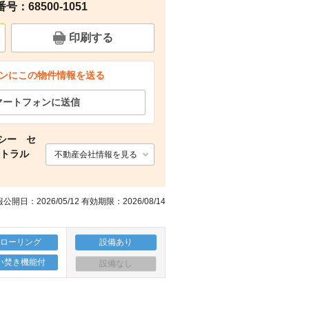
：68500-1051
周辺
周辺
周辺
周辺
印刷する
ンにこの物件情報を送る
マートフォンに送信
シー セ
ントラル
不動産会社情報を見る
公開日：2026/05/12 有効期限：2026/08/14
フローリング
設備あり
い焚き機能付
設備なし