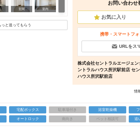
お問い合わせ番号
周辺
室
玄関
室内
お気に入り
もっと送ってもらう
携帯・スマートフォ
URLをス
株式会社セントラルエージェン
ントラルハウス所沢駅前店 セ
ハウス所沢駅前店
情報
宅配ボックス
駐車場付き
浴室乾燥機
上
オートロック
南向き
ペット相談可
追