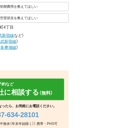
初期費用を教えてほしい
空室状況を教えてほしい
町4丁目
武新宿線
など
）
西武新宿線
）
（
多摩湖線
）
予約など
社に相談する
（無料）
なったら、お気軽にお電話ください。
37-634-28101
周辺
周辺
周辺
：年中無休（年末年始除く）） 携帯・PHS可