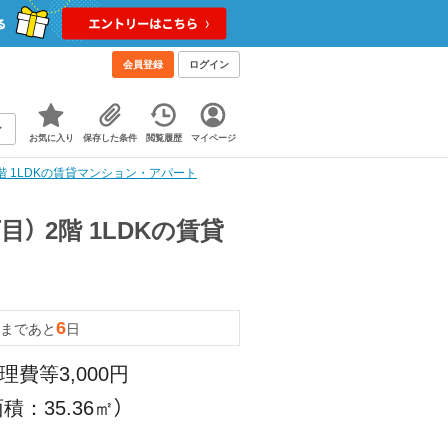
会員登録
ログイン
お気に入り
保存した条件
閲覧履歴
マイページ
階 1LDKの賃貸マンション・アパート
 2階 1LDKの賃貸
6
まであと
日
理費等3,000円
積：35.36㎡）