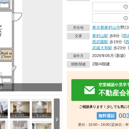
東京都
東村山市
野口
所在地
東村山駅
歩8分
（
西
交通
西武園駅
歩19分
（
武蔵大和駅
歩23分
2026年05月（新築）
築年月
2階/4階建
階数/階建
空室確認や見学
り
不動産会
ご相談承ります！少しでも気に
00
無料通話
観
リビング/ダイニング
キッチン
受付：10:00～19:00（定休日