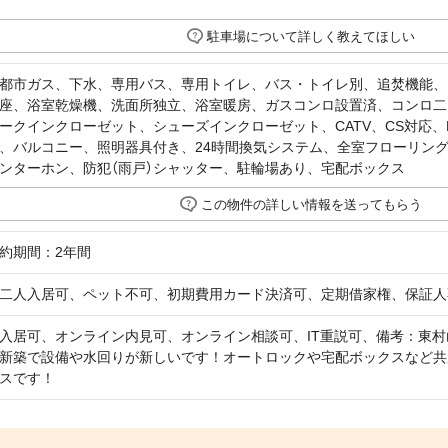
駐車場について詳しく教えてほしい
都市ガス、下水、専用バス、専用トイレ、バス・トイレ別、追焚機能、
座、浴室乾燥機、洗面所独立、浴室暖房、ガスコンロ設置済、コンロ二
ークインクローゼット、シューズインクローゼット、CATV、CS対応、
、バルコニー、照明器具付き、24時間換気システム、全室フローリング
ンターホン、防犯（雨戸）シャッター、駐輪場あり、宅配ボックス
この物件の詳しい情報を送ってもらう
約期間：2年間
二人入居可、ペット不可、初期費用カード決済可、定期借家権、保証人
入居可、オンライン内見可、オンライン相談可、IT重説可、備考：東村
新築で設備や水回りが新しいです！オートロックや宅配ボックスなど共
スです！