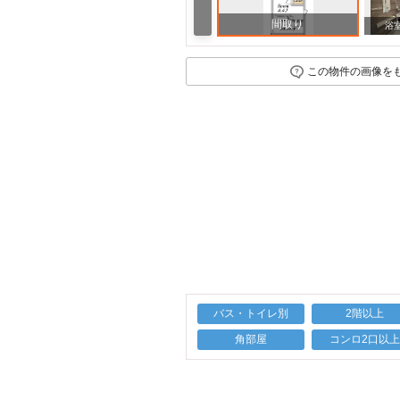
間取り
浴
この物件の画像を
バス・トイレ別
2階以上
角部屋
コンロ2口以