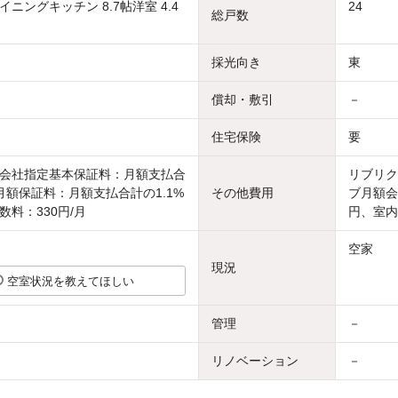
ニングキッチン 8.7帖洋室 4.4
24
総戸数
採光向き
東
償却・敷引
－
住宅保険
要
会社指定基本保証料：月額支払合
リブリク
%月額保証料：月額支払合計の1.1%
その他費用
ブ月額会
数料：330円/月
円、室内
空家
現況
空室状況を教えてほしい
管理
－
リノベーション
－