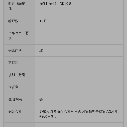
間取り詳細
洋5.1 洋4.6 LDK10.8
（帖）
総戸数
12戸
バルコニー面
－
積
採光向き
北
更新料
－
償却・敷引
－
保証金
－
住宅保険
要
保証会社
必加入備考:保証会社利用必 月額賃料等総額の3.4％
+800円/月。