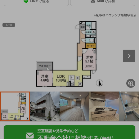
LINEで送る
Mailで共有
(有)板橋ハウジング板橋駅前店
1
/
20
空室確認や見学予約など
不動産会社に相談する
（無料）