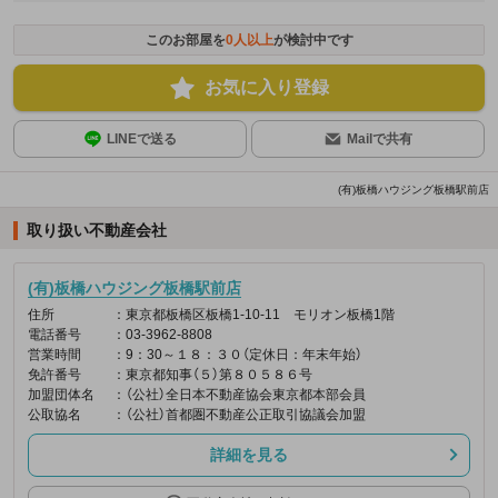
このお部屋を
0
人以上
が検討中です
お気に入り登録
LINEで送る
Mailで共有
(有)板橋ハウジング板橋駅前店
取り扱い不動産会社
(有)板橋ハウジング板橋駅前店
住所
：東京都板橋区板橋1-10-11 モリオン板橋1階
電話番号
：03-3962-8808
営業時間
：9：30～１８：３０（定休日：年末年始）
免許番号
：東京都知事（５）第８０５８６号
加盟団体名
：（公社）全日本不動産協会東京都本部会員
公取協名
：（公社）首都圏不動産公正取引協議会加盟
詳細を見る