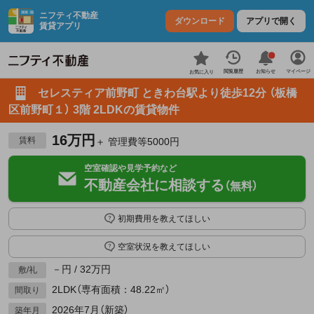
ニフティ不動産
ダウンロード
アプリで開く
賃貸アプリ
お知らせ
閲覧履歴
マイページ
お気に入り
セレスティア前野町 ときわ台駅より徒歩12分 （板橋
区前野町１） 3階 2LDKの賃貸物件
16万円
賃料
＋ 管理費等5000円
空室確認や見学予約など
不動産会社に相談する
（無料）
初期費用を教えてほしい
空室状況を教えてほしい
－円 / 32万円
敷/礼
2LDK（専有面積：48.22㎡）
間取り
2026年7月（新築）
築年月