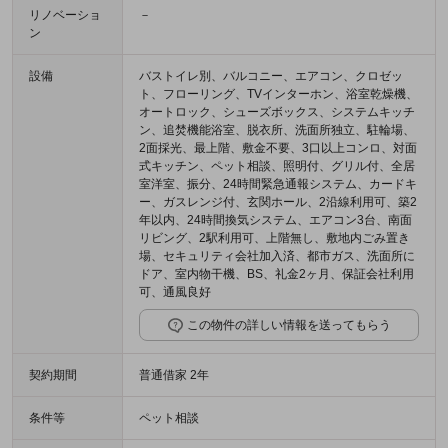
リノベーショ
－
ン
設備
バストイレ別、バルコニー、エアコン、クロゼッ
ト、フローリング、TVインターホン、浴室乾燥機、
オートロック、シューズボックス、システムキッチ
ン、追焚機能浴室、脱衣所、洗面所独立、駐輪場、
2面採光、最上階、敷金不要、3口以上コンロ、対面
式キッチン、ペット相談、照明付、グリル付、全居
室洋室、振分、24時間緊急通報システム、カードキ
ー、ガスレンジ付、玄関ホール、2沿線利用可、築2
年以内、24時間換気システム、エアコン3台、南面
リビング、2駅利用可、上階無し、敷地内ごみ置き
場、セキュリティ会社加入済、都市ガス、洗面所に
ドア、室内物干機、BS、礼金2ヶ月、保証会社利用
可、通風良好
この物件の詳しい情報を送ってもらう
契約期間
普通借家 2年
条件等
ペット相談