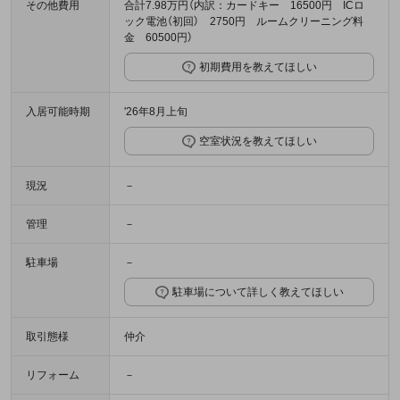
その他費用
合計7.98万円（内訳：カードキー 16500円 ICロ
ック電池（初回） 2750円 ルームクリーニング料
金 60500円）
初期費用を教えてほしい
入居可能時期
'26年8月上旬
空室状況を教えてほしい
現況
－
管理
－
駐車場
－
駐車場について詳しく教えてほしい
取引態様
仲介
リフォーム
－