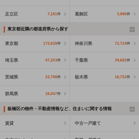
足立区
葛飾区
7,181
件
3,986
件
東京都近隣の都道府県から探す
東京都
神奈川県
172,629
件
72,724
件
埼玉県
千葉県
47,253
件
39,682
件
茨城県
栃木県
22,798
件
16,752
件
群馬県
16,047
件
板橋区の物件・不動産情報など、住まいに関する情報
賃貸
中古一戸建て