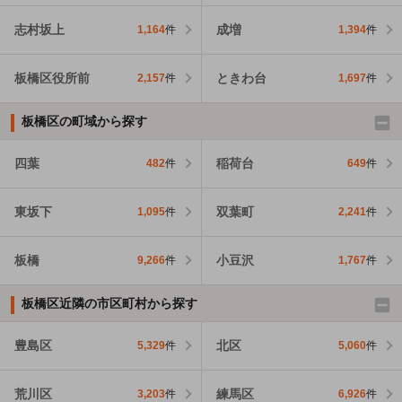
志村坂上
成増
1,164
件
1,394
件
板橋区役所前
ときわ台
2,157
件
1,697
件
板橋区の町域から探す
四葉
稲荷台
482
件
649
件
東坂下
双葉町
1,095
件
2,241
件
板橋
小豆沢
9,266
件
1,767
件
板橋区近隣の市区町村から探す
豊島区
北区
5,329
件
5,060
件
荒川区
練馬区
3,203
件
6,926
件