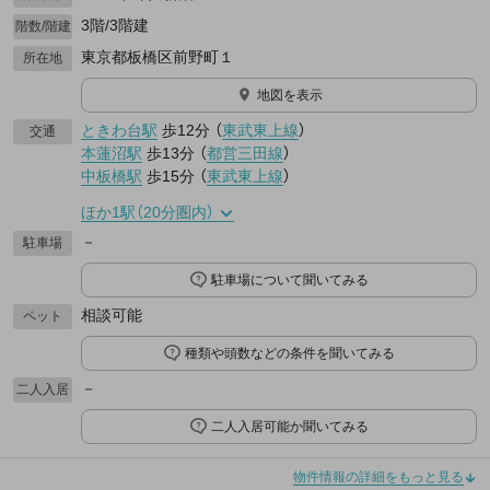
3階/3階建
階数/階建
東京都板橋区前野町１
所在地
地図を表示
ときわ台駅
歩12分
（
東武東上線
）
交通
本蓮沼駅
歩13分
（
都営三田線
）
中板橋駅
歩15分
（
東武東上線
）
ほか1駅（20分圏内）
－
駐車場
駐車場について聞いてみる
相談可能
ペット
種類や頭数などの条件を聞いてみる
－
二人入居
二人入居可能か聞いてみる
物件情報の詳細をもっと見る