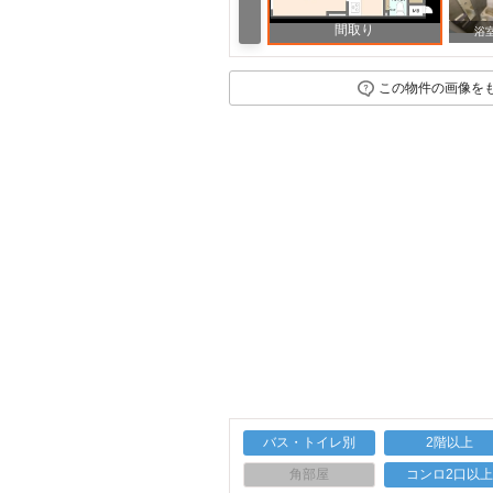
間取り
周辺
浴
この物件の画像を
バス・トイレ別
2階以上
角部屋
コンロ2口以