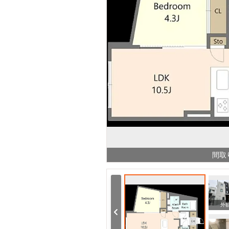
間取
その他
その他
外