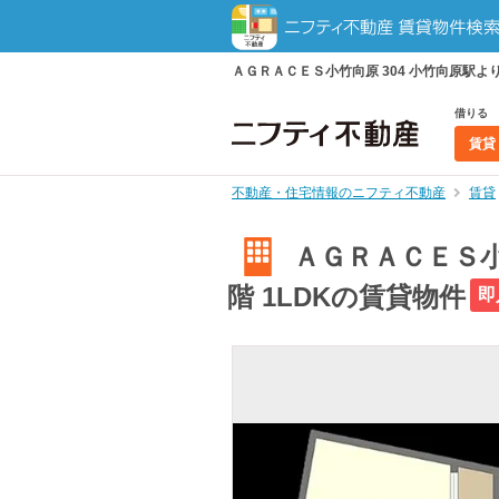
ＡＧＲＡＣＥＳ小竹向原 304 小竹向原駅より
借りる
賃貸
不動産・住宅情報のニフティ不動産
賃貸
ＡＧＲＡＣＥＳ小竹
階 1LDKの賃貸物件
即