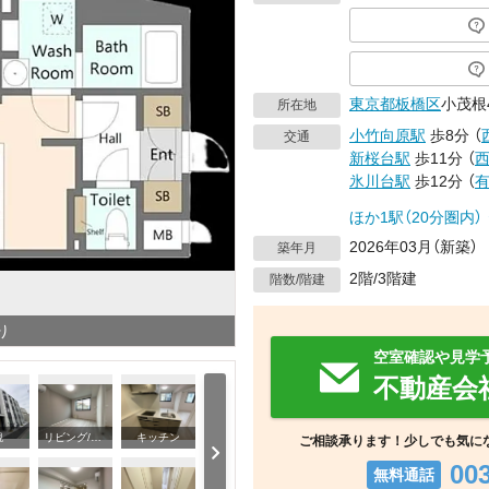
東京都
板橋区
小茂根
所在地
小竹向原駅
歩8分
（
交通
新桜台駅
歩11分
（
氷川台駅
歩12分
（
ほか1駅（20分圏内）
2026年03月（新築）
築年月
2階/3階建
階数/階建
り
空室確認や見学
不動産会
観
リビング/ダイニング
キッチン
ご相談承ります！少しでも気に
00
無料通話