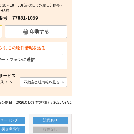
9：30～18：30)（定休日：水曜日） 携帯・
間取り
その他
周辺
PHS可
：77881-1059
印刷する
ンにこの物件情報を送る
マートフォンに送信
サービス
ウス・ト
不動産会社情報を見る
公開日：2026/04/03 有効期限：2026/08/21
フローリング
設備あり
い焚き機能付
設備なし