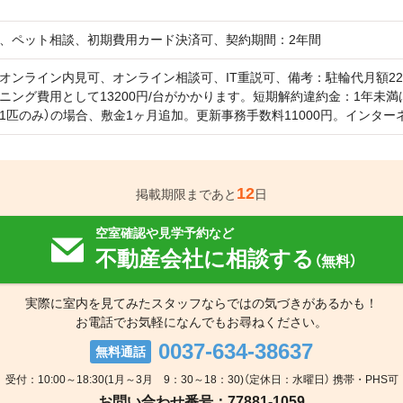
、ペット相談、初期費用カード決済可、契約期間：2年間
オンライン内見可、オンライン相談可、IT重説可、備考：駐輪代月額220
ニング費用として13200円/台がかかります。短期解約違約金：1年未満
1匹のみ）の場合、敷金1ヶ月追加。更新事務手数料11000円。インター
12
掲載期限まであと
日
空室確認や見学予約など
不動産会社に相談する
（無料）
実際に室内を見てみたスタッフならではの気づきがあるかも！
お電話でお気軽になんでもお尋ねください。
0037-634-38637
無料通話
受付：10:00～18:30(1月～3月 9：30～18：30)（定休日：水曜日） 携帯・PHS可
お問い合わせ番号：77881-1059