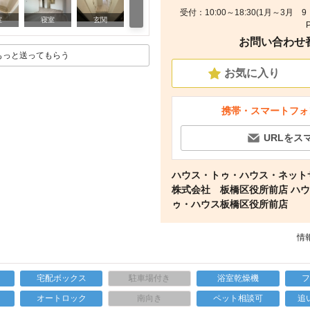
受付：10:00～18:30(1月～3月 
その他
室
寝室
玄関
お問い合わせ番号
もっと送ってもらう
お気に入り
携帯・スマートフォ
URLをス
ハウス・トゥ・ハウス・ネット
株式会社 板橋区役所前店 ハ
ゥ・ハウス板橋区役所前店
情報
宅配ボックス
駐車場付き
浴室乾燥機
上
オートロック
南向き
ペット相談可
追