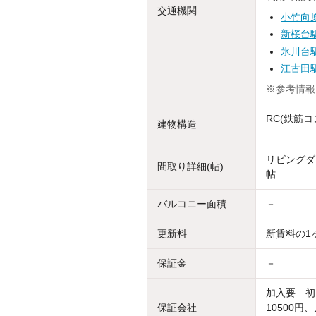
交通機関
小竹向
新桜台
氷川台
江古田
※参考情報
RC(鉄筋コ
建物構造
リビングダイ
間取り詳細(帖)
帖
バルコニー面積
－
更新料
新賃料の1
保証金
－
加入要 初
保証会社
10500円