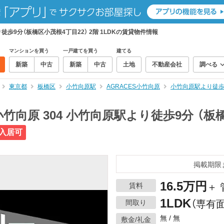
徒歩9分（板橋区小茂根4丁目22） 2階 1LDKの賃貸物件情報
マンションを買う
一戸建てを買う
建てる
新築
中古
新築
中古
土地
不動産会社
調べる
東京都
板橋区
小竹向原駅
AGRACES小竹向原
小竹向原駅より徒歩9
向原 304 小竹向原駅より徒歩9分 （板橋
入居可
掲載期限
16.5万円
賃料
＋ 
1LDK
間取り
（専有面
無 / 無
敷金/礼金