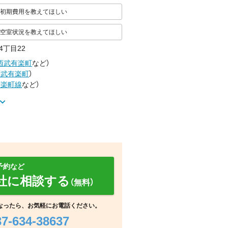
初期費用を教えてほしい
空室状況を教えてほしい
4丁目22
西武有楽町
など
）
西武有楽町
）
有楽町線
など
）
予約など
社に相談する
（無料）
その他
その他
その他
なったら、お気軽にお電話ください。
37-634-38637