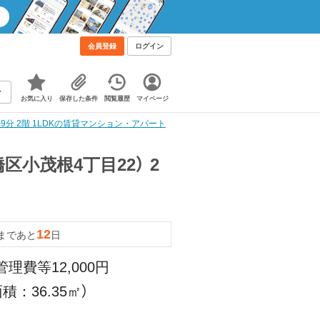
会員登録
ログイン
お気に入り
保存した条件
閲覧履歴
マイページ
分 2階 1LDKの賃貸マンション・アパート
区小茂根4丁目22） 2
12
まであと
日
管理費等12,000円
積：36.35㎡）