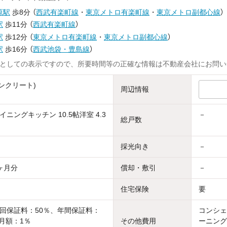
原駅
歩8分
（
西武有楽町線
・
東京メトロ有楽町線
・
東京メトロ副都心線
）
駅
歩11分
（
西武有楽町線
）
駅
歩12分
（
東京メトロ有楽町線
・
東京メトロ副都心線
）
駅
歩16分
（
西武池袋・豊島線
）
としての表示ですので、所要時間等の正確な情報は不動産会社にお問い
ンクリート)
周辺情報
ニングキッチン 10.5帖洋室 4.3
－
総戸数
採光向き
－
ヶ月分
償却・敷引
－
住宅保険
要
回保証料：50％、年間保証料：
コンシェ
、月額：1％
その他費用
ーニング