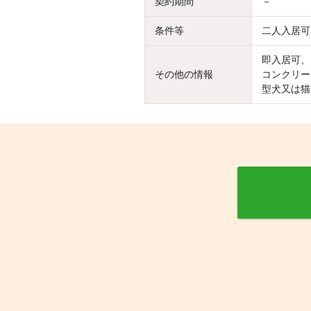
契約期間
－
条件等
二人入居可
即入居可、
その他の情報
コンクリー
型犬又は猫