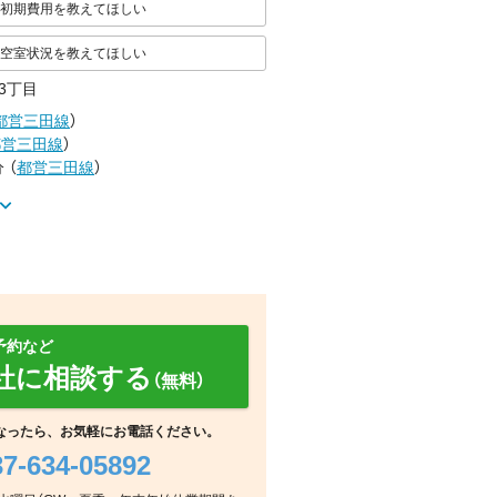
初期費用を教えてほしい
空室状況を教えてほしい
3丁目
都営三田線
）
都営三田線
）
分
（
都営三田線
）
予約など
社に相談する
（無料）
浴室
玄関
その他
なったら、お気軽にお電話ください。
37-634-05892