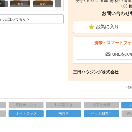
受付：10:00～19:00（定休日
キッチン
観
室内
室内
り）） 
お問い合わせ番号
もっと送ってもらう
お気に入り
携帯・スマートフォ
URLをス
三田ハウジング株式会社
情報
宅配ボックス
駐車場付き
浴室乾燥機
上
オートロック
南向き
ペット相談可
追