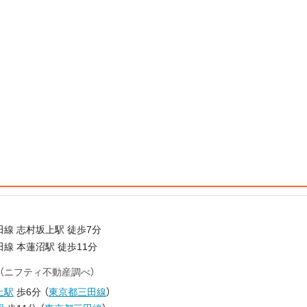
線 志村坂上駅 徒歩7分
線 本蓮沼駅 徒歩11分
（ニフティ不動産調べ）
上駅
歩6分
（
東京都三田線
）