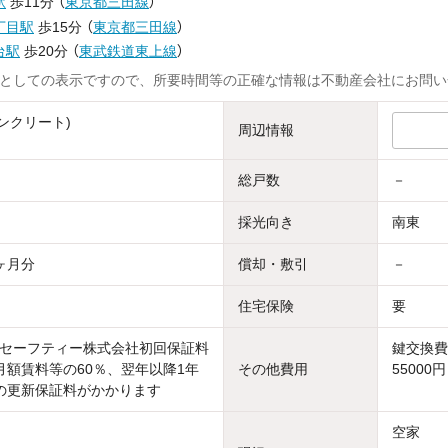
駅
歩11分
（
東京都三田線
）
丁目駅
歩15分
（
東京都三田線
）
台駅
歩20分
（
東武鉄道東上線
）
としての表示ですので、所要時間等の正確な情報は不動産会社にお問い
ンクリート)
周辺情報
総戸数
－
採光向き
南東
ヶ月分
償却・敷引
－
住宅保険
要
セーフティー株式会社初回保証料
鍵交換費
）月額賃料等の60％、翌年以降1年
その他費用
55000円
の更新保証料がかかります
空家