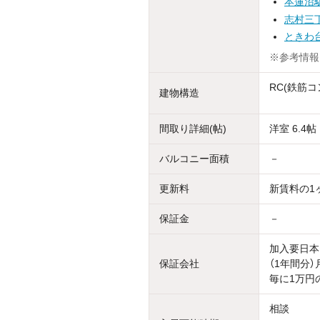
本蓮沼
志村三
ときわ
※参考情報
RC(鉄筋コ
建物構造
間取り詳細(帖)
洋室 6.4帖
バルコニー面積
－
更新料
新賃料の1
保証金
－
加入要日本
保証会社
（1年間分
毎に1万円
相談