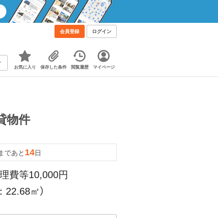
会員登録
ログイン
お気に入り
保存した条件
閲覧履歴
マイページ
賃貸物件
14
まであと
日
理費等10,000円
22.68㎡）