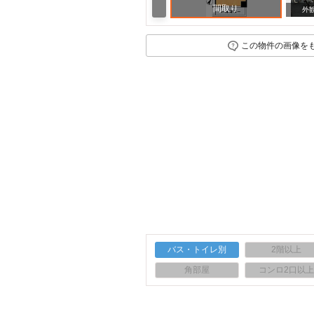
間取り
外
この物件の画像を
バス・トイレ別
2階以上
角部屋
コンロ2口以