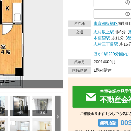
東京都
板橋区
前野町
所在地
志村坂上駅
歩6分
（
交通
本蓮沼駅
歩11分
（
志村三丁目駅
歩15
ほか1駅（20分圏内）
2001年09月
築年月
1階/4階建
階数/階建
り
空室確認や見学
不動産会
観
外観
外観
ご相談承ります！少しでも気に
00
無料通話