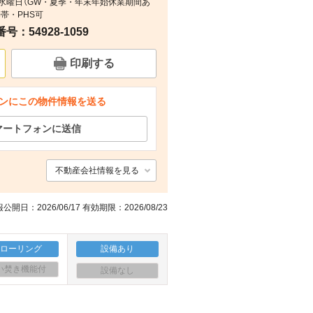
：毎週水曜日（GW・夏季・年末年始休業期間あ
その他
その他
その他
その他
携帯・PHS可
：54928-1059
印刷する
ンにこの物件情報を送る
マートフォンに送信
不動産会社情報を見る
公開日：2026/06/17 有効期限：2026/08/23
フローリング
設備あり
い焚き機能付
設備なし