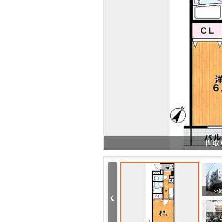
間取
その他
その他
外