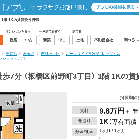
 1階 1Kの賃貸物件情報
マンションを買う
一戸建てを買う
建てる
新築
中古
新築
中古
土地
不動産会社
調べる
東京都
板橋区
志村坂上駅
パークサイド見次第1レッツビル
マンション・アパート
7分 （板橋区前野町3丁目） 1階 1Kの
掲載期限
9.8万円
賃料
＋ 管
1K
間取り
（専有面積：
1ヶ月 / 1ヶ月
敷金/礼金