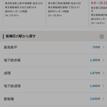
9.8～10.1
東武鉄道東上線/中板橋駅 徒歩11分
東京都三田線/蓮根駅 徒歩13分
東京都板橋区大谷口北町10-6
東京都板橋区蓮根1丁目12-17
東京都三田線/
分
築8年9ヶ月 / 12階建
築9年5ヶ月 / 4階建
東京都板橋区
1K / 25.97㎡
1K / 33.95㎡
築16年5ヶ月 /
1K / 19.87㎡
板橋区の駅から探す
新高島平
759
件
地下鉄赤塚
1,380
件
成増
1,879
件
地下鉄成増
1,496
件
新板橋
1,045
件