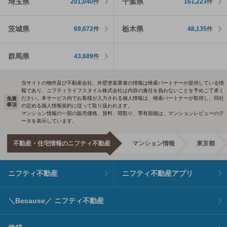
埼玉県
千葉県
201,040
件
161,223
件
茨城県
栃木県
69,672
件
48,135
件
群馬県
43,689
件
当サイトの物件及び不動産会社、外壁塗装業者の情報は検索パートナーが提供している情
報であり、ニフティライフスタイル株式会社は内容の責任を負わないことを予めご了承く
ださい。本サービス内でお客様が入力される個人情報は、検索パートナーが取得し、同社
免責
事項
の定める個人情報規約に従って取り扱われます。
マンション情報の一部の販売価格、賃料、間取り、専有面積は、マンションレビューのデ
ータを表示しています。
不動産・住宅情報のニフティ不動産
マンション情報
東京都
ニフティ不動産
ニフティ不動産アプリ
＼Because／ ニフティ不動産