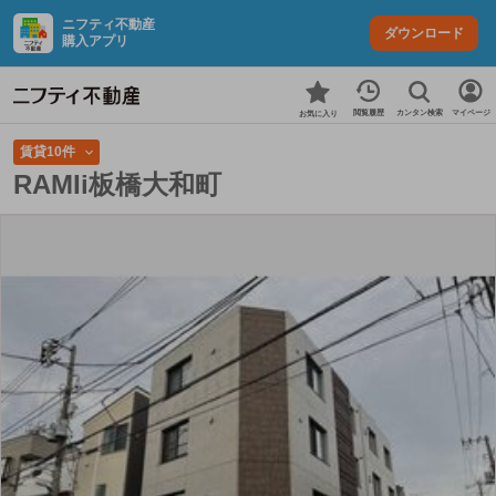
ニフティ不動産
ダウンロード
購入アプリ
カンタン検索
閲覧履歴
マイページ
お気に入り
賃貸10件
RAMIi板橋大和町