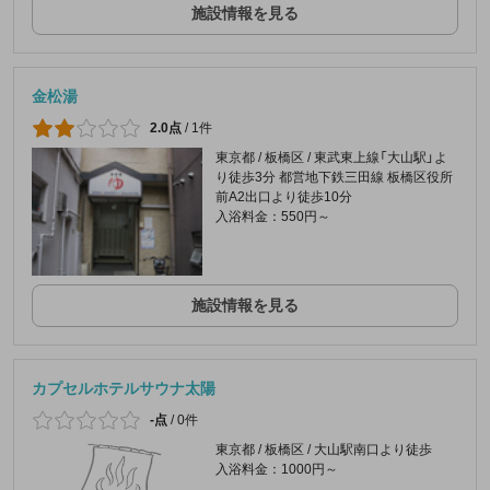
施設情報を見る
金松湯
2.0点
/
1件
東京都 / 板橋区 / 東武東上線「大山駅」よ
り徒歩3分 都営地下鉄三田線 板橋区役所
前A2出口より徒歩10分
入浴料金：550円～
施設情報を見る
カプセルホテルサウナ太陽
-点
/
0件
東京都 / 板橋区 / 大山駅南口より徒歩
入浴料金：1000円～