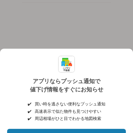
アプリならプッシュ通知で
値下げ情報をすぐにお知らせ
対応機種
個人情報保護ポリシー
利用規約
運営会社
✔️
買い時を逃さない便利なプッシュ通知
ヘルプ・お問い合わせ
採用情報
✔️
高速表示で似た物件も見つけやすい
✔️
周辺相場がひと目でわかる地図検索