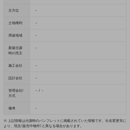
主方位
－
土地権利
－
用途地域
－
新築分譲
－
時の売主
施工会社
－
設計会社
－
管理会社/
－ / －
方式
備考
－
※ 上記情報は分譲時のパンフレットに掲載されていた情報です。社名変更等に
より、現況（販売中物件）と異なる場合があります。