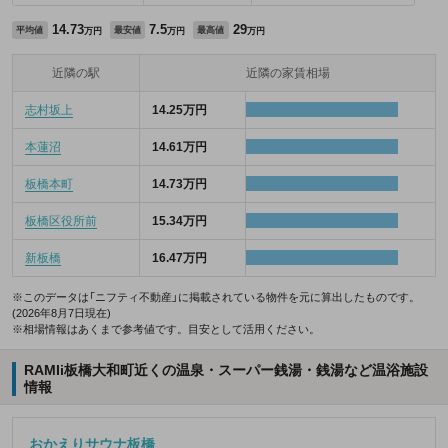
14.73
7.5
29
平均値
最安値
最高値
万円
万円
万円
近隣の駅
近隣の家賃相場
志村坂上
14.25万円
本蓮沼
14.61万円
板橋本町
14.73万円
板橋区役所前
15.34万円
新板橋
16.47万円
※このデータは「ニフティ不動産」に掲載されている物件を元に算出したものです。
(2026年8月7日現在)
※相場情報はあくまで参考値です。目安として活用ください。
RAMIi板橋大和町近くの温泉・スーパー銭湯・銭湯など温浴施設
情報
おかえりサウナ板橋