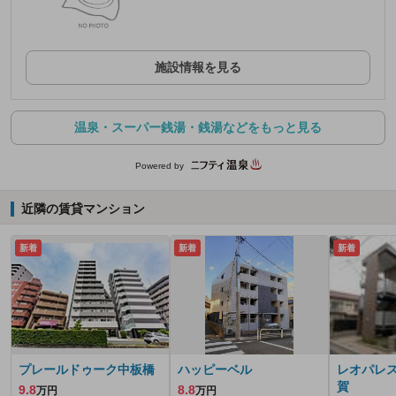
施設情報を見る
温泉・スーパー銭湯・銭湯などをもっと見る
Powered by
近隣の賃貸マンション
新着
新着
新着
プレールドゥーク中板橋
ハッピーベル
レオパレ
賀
9.8
8.8
万円
万円