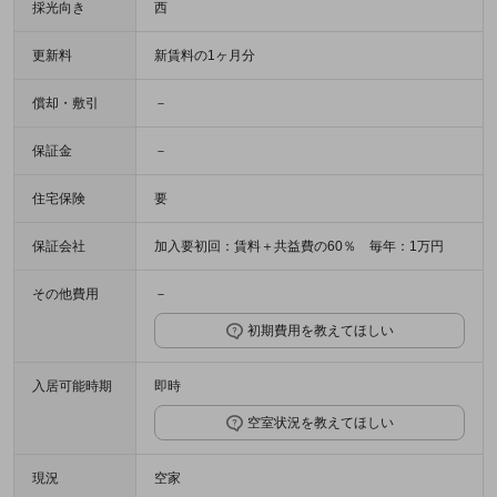
採光向き
西
更新料
新賃料の1ヶ月分
償却・敷引
－
保証金
－
住宅保険
要
保証会社
加入要初回：賃料＋共益費の60％ 毎年：1万円
その他費用
－
初期費用を教えてほしい
入居可能時期
即時
空室状況を教えてほしい
現況
空家