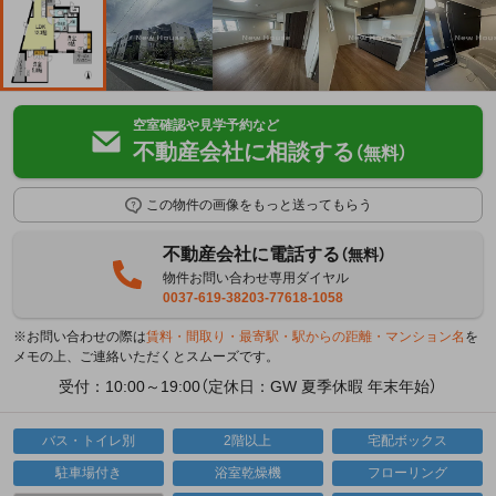
空室確認や見学予約など
不動産会社に相談する
（無料）
この物件の画像をもっと送ってもらう
不動産会社に電話する
（無料）
物件お問い合わせ専用ダイヤル
0037-619-38203-77618-1058
※お問い合わせの際は
賃料・間取り・最寄駅・駅からの距離・マンション名
を
メモの上、ご連絡いただくとスムーズです。
受付：10:00～19:00（定休日：GW 夏季休暇 年末年始）
バス・トイレ別
2階以上
宅配ボックス
駐車場付き
浴室乾燥機
フローリング