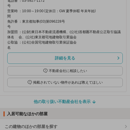
電話番
：03-5927-1172
号
営業時
：10:00～19:00（定休日：GW 夏季休暇 年末年始）
間
免許番
：東京都知事(03)第096228号
号
加盟団
：(公財)東日本不動産流通機構、(公社)首都圏不動産公正取引協議
体名
会、(公社)東京都宅地建物取引業協会
公取協
：(公社)全国宅地建物取引業保証協会
名
詳細を見る
不動産会社に相談したい
掲載されていない物件があれば教えてほしい
他の取り扱い不動産会社を表示
入居可能なほかの部屋
この建物のほかの部屋を探す