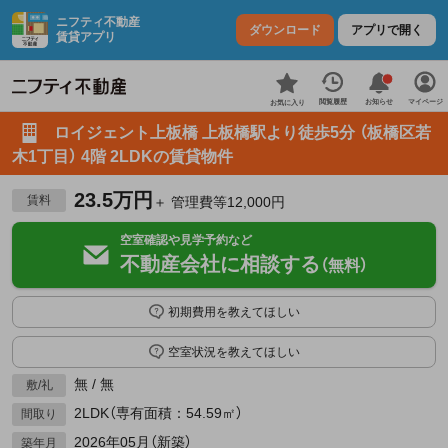
ニフティ不動産
ダウンロード
アプリで開く
賃貸アプリ
お知らせ
閲覧履歴
マイページ
お気に入り
ロイジェント上板橋 上板橋駅より徒歩5分 （板橋区若
木1丁目） 4階 2LDKの賃貸物件
23.5万円
賃料
＋ 管理費等12,000円
空室確認や見学予約など
不動産会社に相談する
（無料）
初期費用を教えてほしい
空室状況を教えてほしい
無 / 無
敷/礼
2LDK（専有面積：54.59㎡）
間取り
2026年05月（新築）
築年月