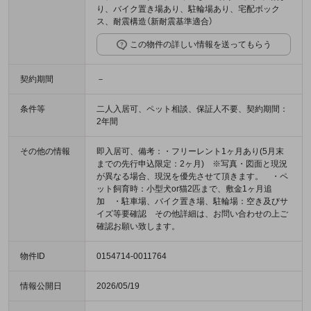
り、バイク置き場あり、駐輪場あり、宅配ボック
ス、耐震構造（新耐震基準適合）
この物件の詳しい情報を送ってもらう
契約期間
－
条件等
二人入居可、ペット相談、保証人不要、契約期間：
2年間
その他の情報
即入居可、備考：・フリーレント1ヶ月あり(5月末
までの先行申込限定：2ヶ月) ※写真・図面と現況
が異なる場合、現況を優先させて頂きます。 ・ペ
ット飼育時：小型犬or猫2匹まで、敷金1ヶ月追
加 ・駐車場、バイク置き場、駐輪場：空き及びサ
イズ等要確認 その他詳細は、お問い合わせの上ご
確認お願い致します。
物件ID
0154714-0011764
情報公開日
2026/05/19