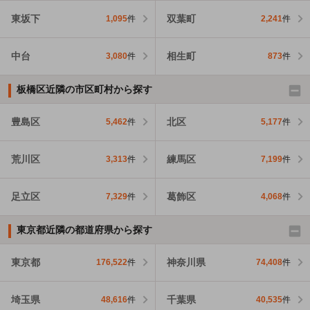
東坂下
双葉町
1,095
件
2,241
件
中台
相生町
3,080
件
873
件
板橋区近隣の市区町村から探す
豊島区
北区
5,462
件
5,177
件
荒川区
練馬区
3,313
件
7,199
件
足立区
葛飾区
7,329
件
4,068
件
東京都近隣の都道府県から探す
東京都
神奈川県
176,522
件
74,408
件
埼玉県
千葉県
48,616
件
40,535
件