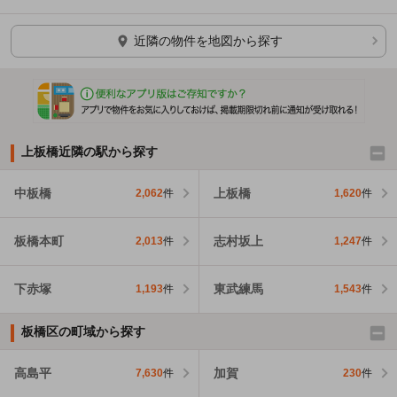
ほかの部屋を検索中…
近隣の物件を地図から探す
上板橋近隣の駅から探す
中板橋
上板橋
2,062
件
1,620
件
板橋本町
志村坂上
2,013
件
1,247
件
下赤塚
東武練馬
1,193
件
1,543
件
板橋区の町域から探す
高島平
加賀
7,630
件
230
件