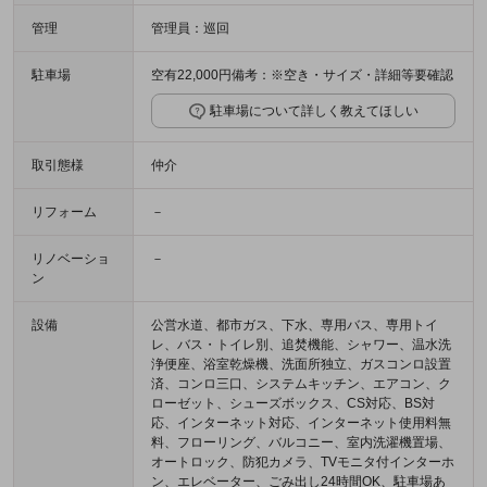
管理
管理員：巡回
駐車場
空有22,000円備考：※空き・サイズ・詳細等要確認
駐車場について詳しく教えてほしい
取引態様
仲介
リフォーム
－
リノベーショ
－
ン
設備
公営水道、都市ガス、下水、専用バス、専用トイ
レ、バス・トイレ別、追焚機能、シャワー、温水洗
浄便座、浴室乾燥機、洗面所独立、ガスコンロ設置
済、コンロ三口、システムキッチン、エアコン、ク
ローゼット、シューズボックス、CS対応、BS対
応、インターネット対応、インターネット使用料無
料、フローリング、バルコニー、室内洗濯機置場、
オートロック、防犯カメラ、TVモニタ付インターホ
ン、エレベーター、ごみ出し24時間OK、駐車場あ