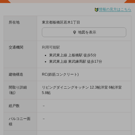
情報の見方はこちら
所在地
東京都板橋区若木1丁目
地図を表示
交通機関
利用可能駅
東武東上線 上板橋駅 徒歩5分
東武東上線 東武練馬駅 徒歩17分
建物構造
RC(鉄筋コンクリート)
間取り詳細
リビングダイニングキッチン 12.3帖洋室 6帖洋室
（帖）
5.8帖
総戸数
－
バルコニー面
－
積