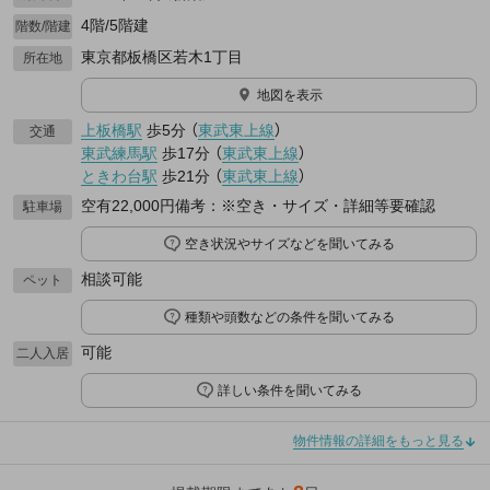
4階/5階建
階数/階建
東京都板橋区若木1丁目
所在地
地図を表示
上板橋駅
歩5分
（
東武東上線
）
交通
東武練馬駅
歩17分
（
東武東上線
）
ときわ台駅
歩21分
（
東武東上線
）
空有22,000円備考：※空き・サイズ・詳細等要確認
駐車場
空き状況やサイズなどを聞いてみる
相談可能
ペット
種類や頭数などの条件を聞いてみる
可能
二人入居
詳しい条件を聞いてみる
物件情報の詳細をもっと見る