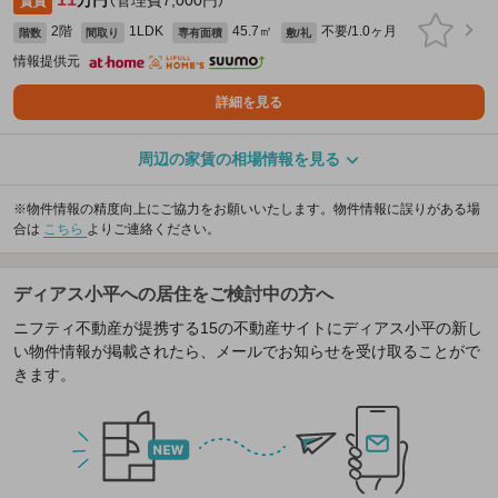
万円
（管理費7,000円）
賃貸
2階
1LDK
45.7㎡
不要/1.0ヶ月
階数
間取り
専有面積
敷/礼
情報提供元
詳細を見る
周辺の家賃の相場情報を見る
※物件情報の精度向上にご協力をお願いいたします。物件情報に誤りがある場
合は
こちら
よりご連絡ください。
ディアス小平への居住をご検討中の方へ
ニフティ不動産が提携する15の不動産サイトにディアス小平の新し
い物件情報が掲載されたら、メールでお知らせを受け取ることがで
きます。