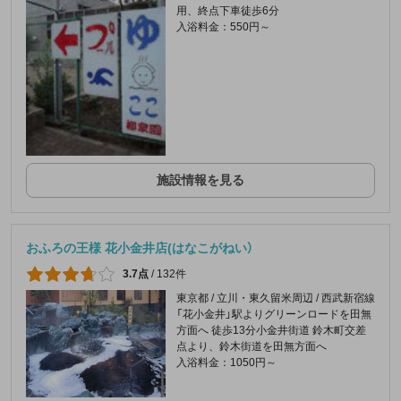
用、終点下車徒歩6分
入浴料金：550円～
施設情報を見る
おふろの王様 花小金井店(はなこがねい）
3.7点
/
132件
東京都 / 立川・東久留米周辺 / 西武新宿線
「花小金井」駅よりグリーンロードを田無
方面へ 徒歩13分小金井街道 鈴木町交差
点より、鈴木街道を田無方面へ
入浴料金：1050円～