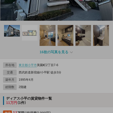
16枚の写真を見る
所在地
東京都
小平市
美園町2丁目7-6
交通
西武鉄道新宿線/小平駅 徒歩3分
築年月
1995年4月
総階数
2階建
ディアス小平の賃貸物件一覧
11万円
（1件）
11