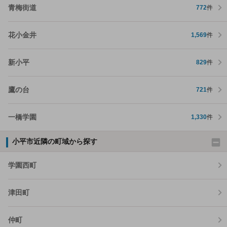
青梅街道
772
件
花小金井
1,569
件
新小平
829
件
鷹の台
721
件
一橋学園
1,330
件
小平市近隣の町域から探す
学園西町
津田町
仲町