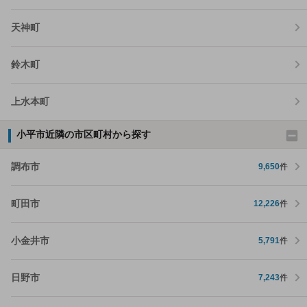
天神町
鈴木町
上水本町
小平市近隣の市区町村から探す
調布市
9,650
件
町田市
12,226
件
小金井市
5,791
件
日野市
7,243
件