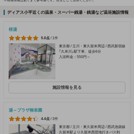
※相場情報はあくまで参考値です。目安として活用ください。
ディアス小平近くの温泉・スーパー銭湯・銭湯など温浴施設情報
桜湯
5.0点
/
1件
東京都 / 立川・東久留米周辺 / 西武新宿線
「久米川」駅下車、徒歩6分
入浴料金：550円～
施設情報を見る
湯～プラザ柳泉園
4.4点
/
3件
東京都 / 立川・東久留米周辺 / 西武池袋線
久留米駅より久留米西団地行きバス利