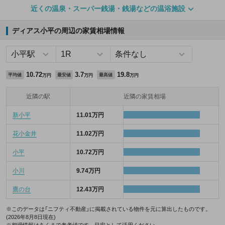
近くの温泉・スーパー銭湯・銭湯などの温浴施設
ディアス小平の周辺の家賃相場情報
10.72
3.7
19.8
平均値
最安値
最高値
万円
万円
万円
近隣の駅
近隣の家賃相場
新小平
11.01万円
花小金井
11.02万円
小平
10.72万円
小川
9.74万円
鷹の台
12.43万円
※このデータは「ニフティ不動産」に掲載されている物件を元に算出したものです。
(2026年8月8日現在)