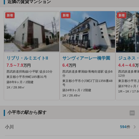
近隣の賃貸マンション
新着
新着
新着
リブリ・ルミエイトII
サンヴィアーレ一橋学園
ジュネス
7.5～7.9
6.4
4.4～4.6
万円
万円
万
西武鉄道拝島線/小平駅 徒歩10分
西武鉄道多摩湖線/青梅街道駅 徒歩6
西武鉄道多摩湖
分
12分
東京都小平市仲町185番31号
東京都小平市小川町2丁目1356番48
東京都小平市上
築6年9ヶ月 / 2階建
号
築37年2ヶ月 /
1K / 28.98㎡
築24年3ヶ月 / 2階建
1R～1K / 17.
1K / 26.49㎡
小平市の駅から探す
小川
594
件