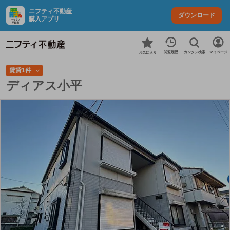
ニフティ不動産
ダウンロード
購入アプリ
カンタン検索
閲覧履歴
マイページ
お気に入り
賃貸1件
ディアス小平