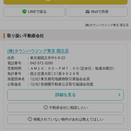
LINEで送る
Mailで共有
(株)タウンハウジング東京 国立店
取り扱い不動産会社
(株)タウンハウジング東京 国立店
住所
：東京都国立市中1-9-22
電話番号
：042-571-3200
営業時間
：ＡＭ１０：００～ＰＭ７：００（定休日：毎週水曜日）
免許番号
：国土交通大臣（２）第９９２６号
加盟団体名
：（公社）東京都宅地建物取引業協会会員
公取協名
：（公社）首都圏不動産公正取引協議会加盟
詳細を見る
不動産会社に相談したい
掲載されていない物件があれば教えてほしい