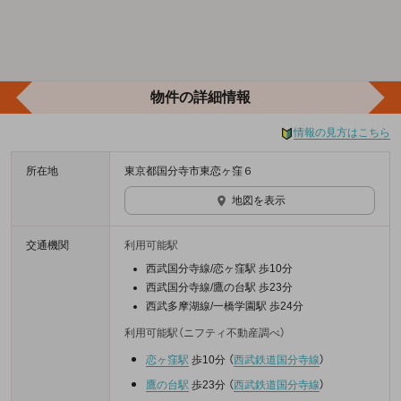
物件の詳細情報
情報の見方はこちら
所在地
東京都国分寺市東恋ヶ窪６
地図を表示
交通機関
利用可能駅
西武国分寺線/恋ヶ窪駅 歩10分
西武国分寺線/鷹の台駅 歩23分
西武多摩湖線/一橋学園駅 歩24分
利用可能駅（ニフティ不動産調べ）
恋ヶ窪駅
歩10分
（
西武鉄道国分寺線
）
鷹の台駅
歩23分
（
西武鉄道国分寺線
）