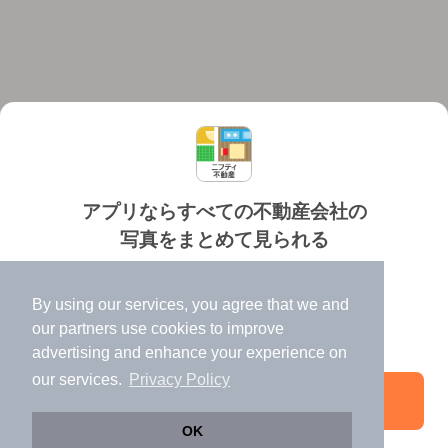
アプリならすべての不動産会社の
写真をまとめて見られる
対応機種
個人情報保護ポリシー
利用規約
運営会社
✔️
たくさんの写真でイメージふくらむ
ヘルプ・お問い合わせ
採用情報
By using our services, you agree that we and
✔️
高速表示で似た物件も見つけやすい
our
partners
use cookies to improve
✔️
便利な通知機能も充実
advertising and enhance your experience on
our services.
Privacy Policy
アプリを開く
©NIFTY Lifestyle Co., Ltd.
OK