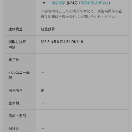
一橋学園駅
歩24分
（
西武鉄道多摩湖線
）
※参考情報としての表示ですので、所要時間等の正
確な情報は不動産会社にお問い合わせください。
建物構造
軽量鉄骨
間取り詳細
洋6.5 洋5.6 洋4.5 LDK11.9
（帖）
総戸数
－
バルコニー面
－
積
採光向き
南
更新料
－
償却・敷引
－
保証金
－