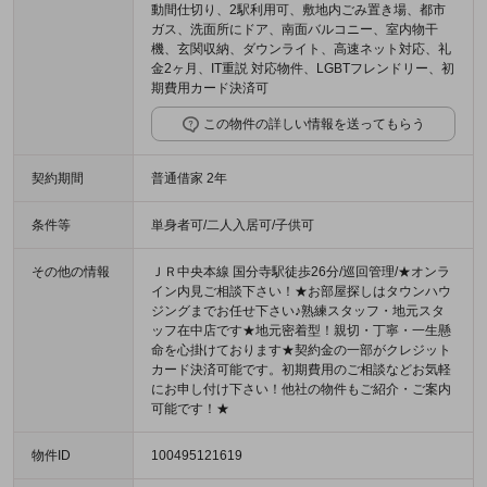
動間仕切り、2駅利用可、敷地内ごみ置き場、都市
ガス、洗面所にドア、南面バルコニー、室内物干
機、玄関収納、ダウンライト、高速ネット対応、礼
金2ヶ月、IT重説 対応物件、LGBTフレンドリー、初
期費用カード決済可
この物件の詳しい情報を送ってもらう
契約期間
普通借家 2年
条件等
単身者可/二人入居可/子供可
その他の情報
ＪＲ中央本線 国分寺駅徒歩26分/巡回管理/★オンラ
イン内見ご相談下さい！★お部屋探しはタウンハウ
ジングまでお任せ下さい♪熟練スタッフ・地元スタ
ッフ在中店です★地元密着型！親切・丁寧・一生懸
命を心掛けております★契約金の一部がクレジット
カード決済可能です。初期費用のご相談などお気軽
にお申し付け下さい！他社の物件もご紹介・ご案内
可能です！★
物件ID
100495121619