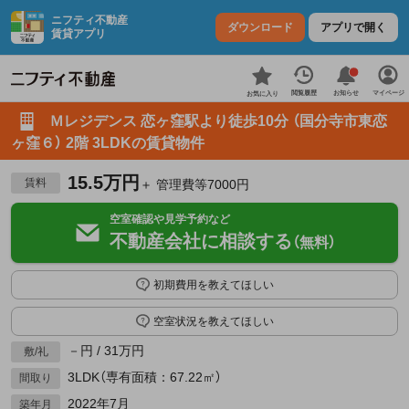
ニフティ不動産
ダウンロード
アプリで開く
賃貸アプリ
お知らせ
閲覧履歴
マイページ
お気に入り
Ｍレジデンス 恋ヶ窪駅より徒歩10分 （国分寺市東恋
ヶ窪６） 2階 3LDKの賃貸物件
15.5万円
賃料
＋ 管理費等7000円
空室確認や見学予約など
不動産会社に相談する
（無料）
初期費用を教えてほしい
空室状況を教えてほしい
－円 / 31万円
敷/礼
3LDK（専有面積：67.22㎡）
間取り
2022年7月
築年月