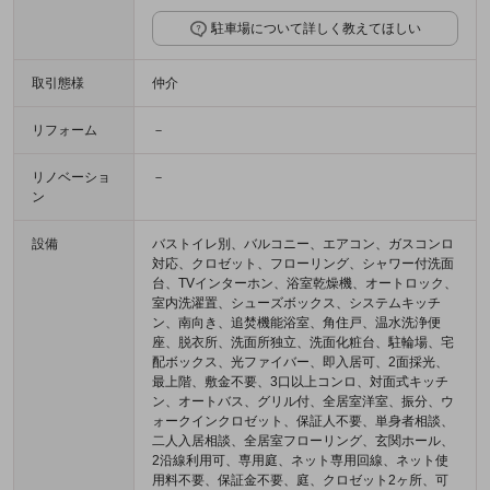
駐車場について詳しく教えてほしい
取引態様
仲介
リフォーム
－
リノベーショ
－
ン
設備
バストイレ別、バルコニー、エアコン、ガスコンロ
対応、クロゼット、フローリング、シャワー付洗面
台、TVインターホン、浴室乾燥機、オートロック、
室内洗濯置、シューズボックス、システムキッチ
ン、南向き、追焚機能浴室、角住戸、温水洗浄便
座、脱衣所、洗面所独立、洗面化粧台、駐輪場、宅
配ボックス、光ファイバー、即入居可、2面採光、
最上階、敷金不要、3口以上コンロ、対面式キッチ
ン、オートバス、グリル付、全居室洋室、振分、ウ
ォークインクロゼット、保証人不要、単身者相談、
二人入居相談、全居室フローリング、玄関ホール、
2沿線利用可、専用庭、ネット専用回線、ネット使
用料不要、保証金不要、庭、クロゼット2ヶ所、可