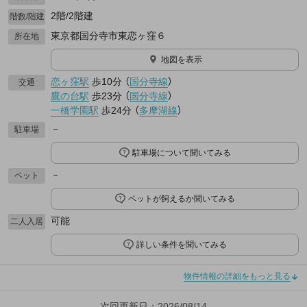
2階/2階建
階数/階建
東京都国分寺市東恋ヶ窪６
所在地
地図を表示
恋ヶ窪駅
歩10分
（
国分寺線
）
交通
鷹の台駅
歩23分
（
国分寺線
）
一橋学園駅
歩24分
（
多摩湖線
）
－
駐車場
駐車場について聞いてみる
－
ペット
ペットが飼えるか聞いてみる
可能
二人入居
詳しい条件を聞いてみる
物件情報の詳細をもっと見る
次回更新日：2026/08/14