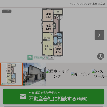
(株)タウンハウジング東京 国立店
1
/
20
空室確認や見学予約など
不動産会社に相談する
（無料）