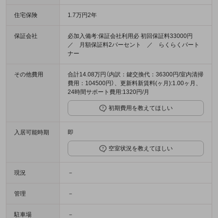
住宅保険
1.7万円2年
保証会社
必加入備考:保証会社利用必 初回保証料33000円
／ 月額保証料2パーセント ／ らくらくパート
ナー
その他費用
合計14.08万円（内訳：鍵交換代：36300円/室内清掃
費用：104500円）、更新料新賃料(ヶ月):1.00ヶ月、
24時間サポート費用:1320円/月
初期費用を教えてほしい
入居可能時期
即
空室状況を教えてほしい
現況
－
管理
－
駐車場
－