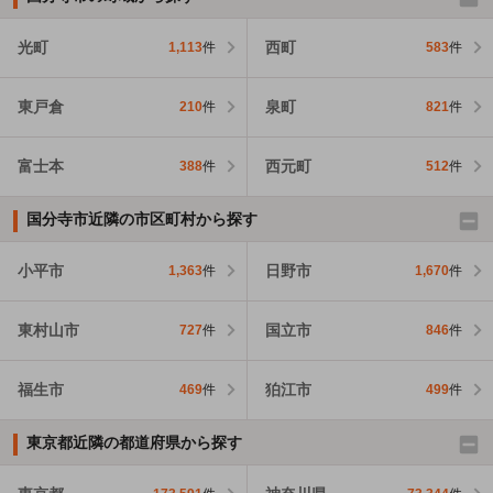
光町
西町
1,113
件
583
件
東戸倉
泉町
210
件
821
件
富士本
西元町
388
件
512
件
国分寺市近隣の市区町村から探す
小平市
日野市
1,363
件
1,670
件
東村山市
国立市
727
件
846
件
福生市
狛江市
469
件
499
件
東京都近隣の都道府県から探す