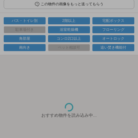
この物件の画像をもっと送ってもらう
バス・トイレ別
2階以上
宅配ボックス
駐車場付き
浴室乾燥機
フローリング
角部屋
コンロ2口以上
オートロック
南向き
ペット相談可
追い焚き機能付
おすすめ物件を読み込み中...