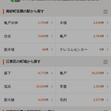
南砂町近隣の駅から探す
亀戸水神
木場
1,793
件
2,039
件
住吉
亀戸
3,046
件
2,764
件
新木場
テレコムセンター
46
件
5
件
江東区の町域から探す
森下
亀戸
4,772
件
20,229
件
塩浜
常盤
10,939
件
1,353
件
新大橋
毛利
4,229
件
2,277
件