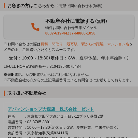
お急ぎの方はこちらから！
電話で問い合わせる(無料)
不動産会社に電話する
（無料）
物件お問い合わせ専用ダイヤル
0037-619-44237-68860-1050
※お問い合わせの際は
賃料・間取り・最寄駅・駅からの距離・マンション名
を
メモの上、ご連絡いただくとスムーズです。
受付：10:00～18:30（定休日：GW、夏季休業、年末年始除く）
LIFULL HOME'S物件番号：3104185-0075484
※光IP電話、及びIP電話からはご利用になれません。
※不動産会社の方からの上記電話番号によるお問合せはお断りしております。
取り扱い不動産会社
アパマンショップ大森店 株式会社 ゼント
住所
：東京都大田区大森北１丁目3-12プラザ荻野2階
電話番号
：03-3765-8801
営業時間
：10:00～18:30（定休日：GW、夏季休業、年末年始除く）
免許番号
：東京都知事(5)第83411号