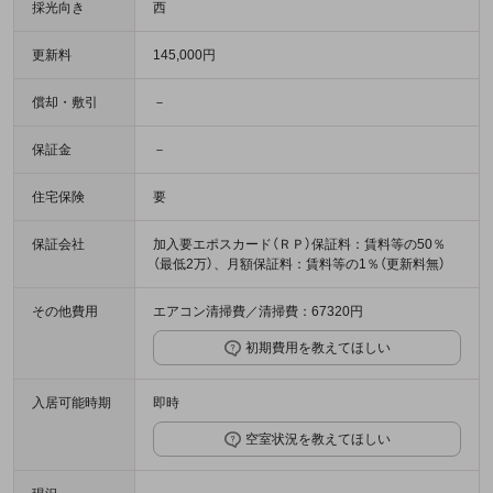
採光向き
西
更新料
145,000円
償却・敷引
－
保証金
－
住宅保険
要
保証会社
加入要エポスカード（ＲＰ）保証料：賃料等の50％
（最低2万）、月額保証料：賃料等の1％（更新料無）
その他費用
エアコン清掃費／清掃費：67320円
初期費用を教えてほしい
入居可能時期
即時
空室状況を教えてほしい