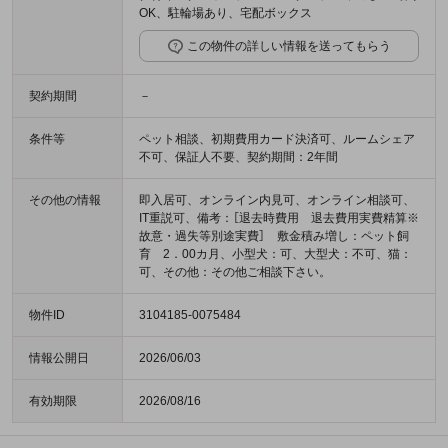
OK、駐輪場あり、宅配ボックス
この物件の詳しい情報を送ってもらう
契約期間
－
条件等
ペット相談、初期費用カード決済可、ルームシェア
不可、保証人不要、契約期間：2年間
その他の情報
即入居可、オンライン内見可、オンライン相談可、
IT重説可、備考：［退去時費用 退去費用実費精算※
故意・過失等別途実費］ 敷金積み増し：ペット飼
育 2．00カ月、小型犬：可、大型犬：不可、猫：
可、その他：その他ご相談下さい。
物件ID
3104185-0075484
情報公開日
2026/06/03
有効期限
2026/08/16