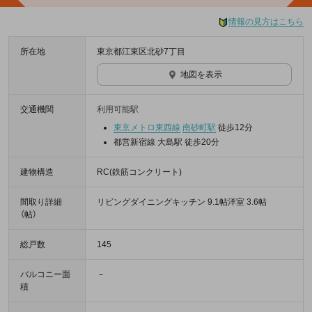
情報の見方はこちら
所在地
東京都江東区北砂7丁目
地図を表示
交通機関
利用可能駅
東京メトロ東西線
南砂町駅
徒歩12分
都営新宿線 大島駅 徒歩20分
建物構造
RC(鉄筋コンクリート)
間取り詳細
リビングダイニングキッチン 9.1帖洋室 3.6帖
（帖）
総戸数
145
バルコニー面
－
積