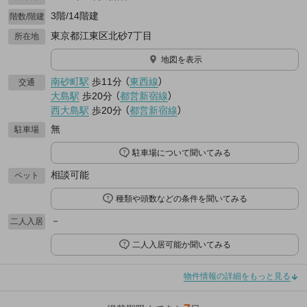
3階/14階建
階数/階建
東京都江東区北砂7丁目
所在地
地図を表示
南砂町駅
歩11分
（
東西線
）
交通
大島駅
歩20分
（
都営新宿線
）
西大島駅
歩20分
（
都営新宿線
）
無
駐車場
駐車場について聞いてみる
相談可能
ペット
種類や頭数などの条件を聞いてみる
－
二人入居
二人入居可能か聞いてみる
物件情報の詳細をもっと見る