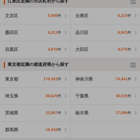
江東区近隣の市区町村から探す
文京区
台東区
5,066
件
6,215
件
墨田区
品川区
6,212
件
6,843
件
目黒区
大田区
4,970
件
8,570
件
東京都近隣の都道府県から探す
東京都
神奈川県
176,541
件
74,441
件
埼玉県
千葉県
48,625
件
40,535
件
茨城県
栃木県
23,067
件
17,099
件
群馬県
16,442
件