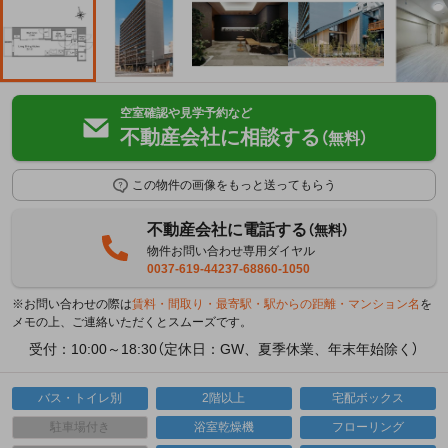
空室確認や見学予約など
不動産会社に相談する
（無料）
この物件の画像をもっと送ってもらう
不動産会社に電話する
（無料）
物件お問い合わせ専用ダイヤル
0037-619-44237-68860-1050
※お問い合わせの際は
賃料・間取り・最寄駅・駅からの距離・マンション名
を
メモの上、ご連絡いただくとスムーズです。
受付：10:00～18:30（定休日：GW、夏季休業、年末年始除く）
バス・トイレ別
2階以上
宅配ボックス
駐車場付き
浴室乾燥機
フローリング