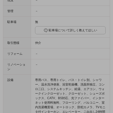
現況
－
管理
－
駐車場
無
駐車場について詳しく教えてほしい
取引態様
仲介
リフォーム
－
リノベーショ
－
ン
設備
専用バス、専用トイレ、バス・トイレ別、シャワ
ー、温水洗浄便座、浴室乾燥機、洗面所独立、コン
ロ二口、システムキッチン、給湯、エアコン、ウォ
ークインクローゼット、クローゼット、シューズボ
ックス、CATV、BS対応、光ファイバー、インター
ネット使用料無料、フローリング、バルコニー、室
内洗濯機置場、オートロック、防犯カメラ、TVモニ
タ付インターホン、エレベーター、ごみ出し24時間