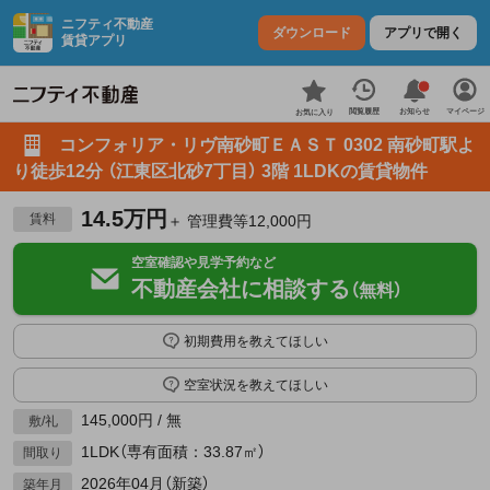
ニフティ不動産
ダウンロード
アプリで開く
賃貸アプリ
お知らせ
閲覧履歴
マイページ
お気に入り
コンフォリア・リヴ南砂町ＥＡＳＴ 0302 南砂町駅よ
り徒歩12分 （江東区北砂7丁目） 3階 1LDKの賃貸物件
14.5万円
賃料
＋ 管理費等12,000円
空室確認や見学予約など
不動産会社に相談する
（無料）
初期費用を教えてほしい
空室状況を教えてほしい
145,000円 / 無
敷/礼
1LDK（専有面積：33.87㎡）
間取り
2026年04月（新築）
築年月