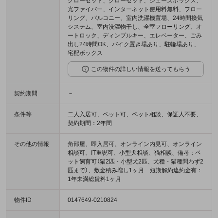
クローゼット、クローゼット、シューズボックス、
光ファイバー、インターネット使用料無料、フロー
リング、バルコニー、室内洗濯機置場、24時間換気
システム、室内洗濯物干し、全室フローリング、オ
ートロック、ディンプルキー、エレベーター、ごみ
出し24時間OK、バイク置き場あり、駐輪場あり、
宅配ボックス
この物件の詳しい情報を送ってもらう
契約期間
－
条件等
二人入居可、ペット可、ペット相談、保証人不要、
契約期間：2年間
その他の情報
角部屋、即入居可、オンライン内見可、オンライン
相談可、IT重説可、小型犬相談、猫相談、備考：ペ
ット飼育可（猫2匹・小型犬2匹、犬種・猫種問わず2
匹まで）、敷金積み増し1ヶ月 短期解約違約金有：
1年未満総賃料1ヶ月
物件ID
0147649-0210824