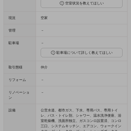
空室状況を教えてほしい
現況
空家
管理
－
駐車場
－
駐車場について詳しく教えてほしい
取引態様
仲介
リフォーム
－
リノベーショ
－
ン
設備
公営水道、都市ガス、下水、専用バス、専用トイ
レ、バス・トイレ別、シャワー、温水洗浄便座、浴
室乾燥機、洗面所独立、ガスコンロ設置済、コンロ
三口、システムキッチン、エアコン、ウォークイン