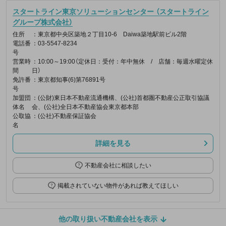
スタートライン東京ソリューションセンター （スタートライン
グループ株式会社）
住所
：東京都中央区築地２丁目10-6 Daiwa築地駅前ビル2階
電話番
：03-5547-8234
号
営業時
：10:00～19:00（定休日：受付：年中無休 / 店舗：毎週水曜定休
間
日）
免許番
：東京都知事(6)第76891号
号
加盟団
：(公財)東日本不動産流通機構、(公社)首都圏不動産公正取引協議
体名
会、(公社)全日本不動産協会東京都本部
公取協
：(公社)不動産保証協会
名
詳細を見る
不動産会社に相談したい
掲載されていない物件があれば教えてほしい
他の取り扱い不動産会社を表示