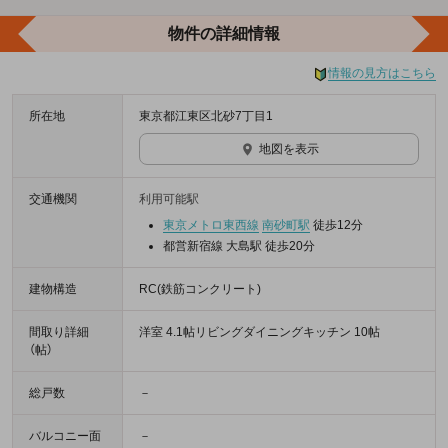
物件の詳細情報
情報の見方はこちら
所在地
東京都江東区北砂7丁目1
地図を表示
交通機関
利用可能駅
東京メトロ東西線
南砂町駅
徒歩12分
都営新宿線 大島駅 徒歩20分
建物構造
RC(鉄筋コンクリート)
間取り詳細
洋室 4.1帖リビングダイニングキッチン 10帖
（帖）
総戸数
－
バルコニー面
－