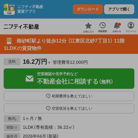
ニフティ不動産
ダウンロード
アプリで開く
賃貸アプリ
お知らせ
閲覧履歴
マイページ
お気に入り
南砂町駅より徒歩12分 （江東区北砂7丁目1） 11階
1LDKの賃貸物件
16.2万円
賃料
＋ 管理費等12,000円
空室確認や見学予約など
不動産会社に相談する
（無料）
初期費用を教えてほしい
空室状況を教えてほしい
1ヶ月 / 無
敷/礼
1LDK（専有面積：36.22㎡）
間取り
2026年04月（新築）
築年月