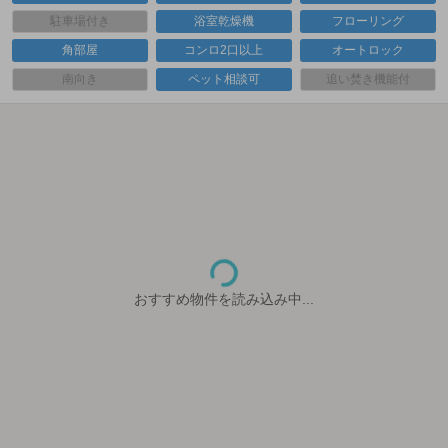
駐車場付き
浴室乾燥機
フローリング
角部屋
コンロ2口以上
オートロック
南向き
ペット相談可
追い焚き機能付
おすすめ物件を読み込み中...