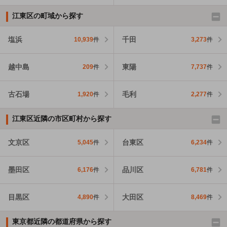
江東区の町域から探す
塩浜
千田
10,939
件
3,273
件
越中島
東陽
209
件
7,737
件
古石場
毛利
1,920
件
2,277
件
江東区近隣の市区町村から探す
文京区
台東区
5,045
件
6,234
件
墨田区
品川区
6,176
件
6,781
件
目黒区
大田区
4,890
件
8,469
件
東京都近隣の都道府県から探す