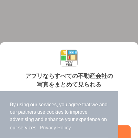
アプリならすべての不動産会社の
写真をまとめて見られる
対応機種
個人情報保護ポリシー
利用規約
運営会社
✔️
たくさんの写真でイメージふくらむ
ヘルプ・お問い合わせ
採用情報
By using our services, you agree that we and
✔️
高速表示で似た物件も見つけやすい
our
partners
use cookies to improve
✔️
便利な通知機能も充実
advertising and enhance your experience on
our services.
Privacy Policy
アプリを開く