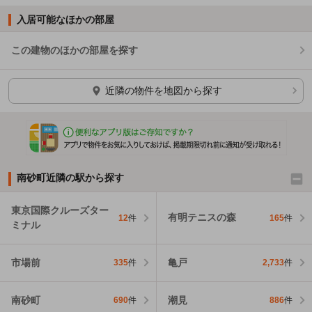
入居可能なほかの部屋
この建物のほかの部屋を探す
ほかの部屋を検索中…
近隣の物件を地図から探す
南砂町近隣の駅から探す
東京国際クルーズター
有明テニスの森
12
件
165
件
ミナル
市場前
亀戸
335
件
2,733
件
南砂町
潮見
690
件
886
件