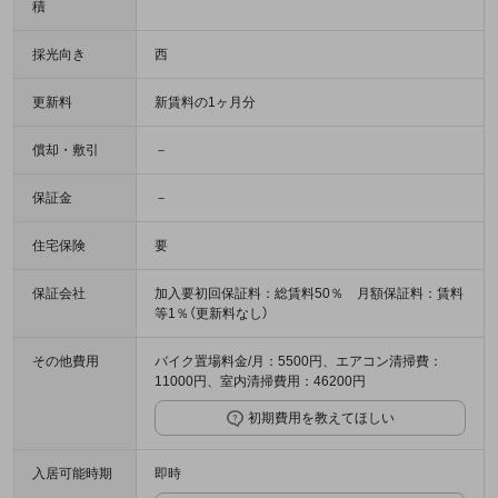
積
採光向き
西
更新料
新賃料の1ヶ月分
償却・敷引
－
保証金
－
住宅保険
要
保証会社
加入要初回保証料：総賃料50％ 月額保証料：賃料
等1％（更新料なし）
その他費用
バイク置場料金/月：5500円、エアコン清掃費：
11000円、室内清掃費用：46200円
初期費用を教えてほしい
入居可能時期
即時