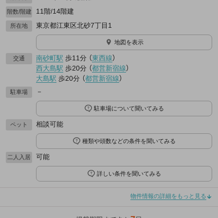
11階/14階建
階数/階建
東京都江東区北砂7丁目1
所在地
地図を表示
南砂町駅
歩11分
（
東西線
）
交通
西大島駅
歩20分
（
都営新宿線
）
大島駅
歩20分
（
都営新宿線
）
－
駐車場
駐車場について聞いてみる
相談可能
ペット
種類や頭数などの条件を聞いてみる
可能
二人入居
詳しい条件を聞いてみる
物件情報の詳細をもっと見る