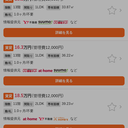
13階
1LDK
33.87㎡
階数
間取り
専有面積
1.0ヶ月/不要
敷/礼
情報提供元
など
詳細を見る
16.3
万円
（管理費12,000円）
賃貸
13階
1LDK
36.22㎡
階数
間取り
専有面積
1.0ヶ月/不要
敷/礼
情報提供元
など
詳細を見る
18.5
万円
（管理費12,000円）
賃貸
11階
2LDK
39.23㎡
階数
間取り
専有面積
1.0ヶ月/不要
敷/礼
情報提供元
など