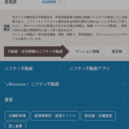
群馬県
43,689
件
当サイトの物件及び不動産会社、外壁塗装業者の情報は検索パートナーが提供している情
報であり、ニフティライフスタイル株式会社は内容の責任を負わないことを予めご了承く
ださい。本サービス内でお客様が入力される個人情報は、検索パートナーが取得し、同社
免責
事項
の定める個人情報規約に従って取り扱われます。
マンション情報の一部の販売価格、賃料、間取り、専有面積は、マンションレビューのデ
ータを表示しています。
不動産・住宅情報のニフティ不動産
マンション情報
東京都
ニフティ不動産
ニフティ不動産アプリ
＼Because／ ニフティ不動産
賃貸
月極駐車場
賃貸事務所・賃貸オフィス
貸店舗・店舗賃貸
貸し倉庫