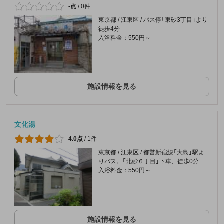
-点
/
0件
東京都 / 江東区 / バス停「東砂3丁目」より
徒歩4分
入浴料金：550円～
施設情報を見る
文化湯
4.0点
/
1件
東京都 / 江東区 / 都営新宿線「大島」駅よ
りバス。「北砂６丁目」下車、徒歩0分
入浴料金：550円～
施設情報を見る