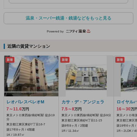
温泉・スーパー銭湯・銭湯などをもっと見る
Powered by
近隣の賃貸マンション
新着
新着
新着
レオパレスベレオM
カサ・デ・アンジェラ
ロイヤル
7～11.6
7.5～8
16～30
万円
万円
万
東京メトロ東西線/南砂町駅 徒歩19
東京メトロ東西線/南砂町駅 徒歩9分
東京メトロ有楽
分
東京都江東区南砂4丁目11-15
東京都江東区豊
東京都江東区東砂7丁目16-7
築8年8ヶ月 / 2階建
築19年6ヶ月 /
築17年8ヶ月 / 4階建
1R / 11.34㎡
1R～2LDK / 4
1K / 19.87㎡