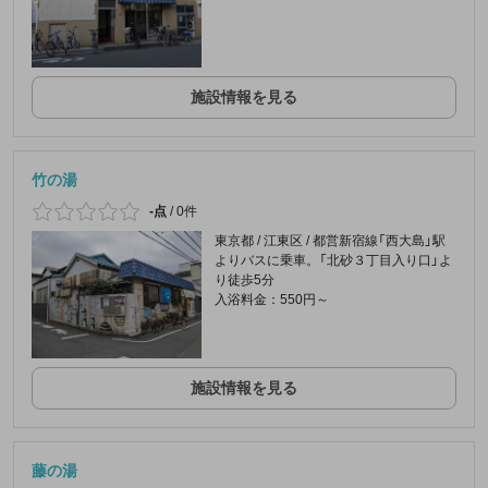
施設情報を見る
竹の湯
-点
/
0件
東京都 / 江東区 / 都営新宿線「西大島」駅
よりバスに乗車。「北砂３丁目入り口」よ
り徒歩5分
入浴料金：550円～
施設情報を見る
藤の湯