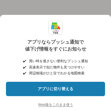
アプリならプッシュ通知で
値下げ情報をすぐにお知らせ
対応機種
個人情報保護ポリシー
利用規約
運営会社
✔️
買い時を逃さない便利なプッシュ通知
ヘルプ・お問い合わせ
採用情報
✔️
高速表示で似た物件も見つけやすい
✔️
周辺相場がひと目でわかる地図検索
アプリに切り替える
©NIFTY Lifestyle Co., Ltd.
Web版をこのまま使う