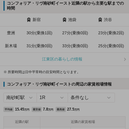
コンフォリア・リヴ南砂町イースト近隣の駅から主要な駅までの
時間
新宿
池袋
渋谷
豊洲
30分(乗換1回)
27分(乗換0回)
23分(乗換2回)
新木場
31分(乗換0回)
33分(乗換0回)
25分(乗換0回)
江東区の暮らしの情報
※ 所要時間は日中平常時の目安時間となります。
コンフォリア・リヴ南砂町イーストの周辺の家賃相場情報
15.45
7.8
27.5
平均値
最安値
最高値
万円
万円
万円
近隣の駅
近隣の家賃相場