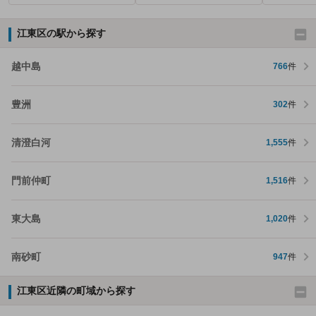
江東区の駅から探す
越中島
766
件
豊洲
302
件
清澄白河
1,555
件
門前仲町
1,516
件
東大島
1,020
件
南砂町
947
件
江東区近隣の町域から探す