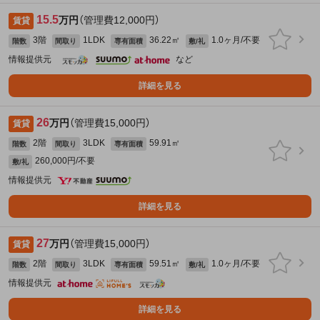
15.5
万円
（管理費12,000円）
賃貸
3階
1LDK
36.22㎡
1.0ヶ月/不要
階数
間取り
専有面積
敷/礼
情報提供元
など
詳細を見る
26
万円
（管理費15,000円）
賃貸
2階
3LDK
59.91㎡
階数
間取り
専有面積
260,000円/不要
敷/礼
情報提供元
詳細を見る
27
万円
（管理費15,000円）
賃貸
2階
3LDK
59.51㎡
1.0ヶ月/不要
階数
間取り
専有面積
敷/礼
情報提供元
詳細を見る