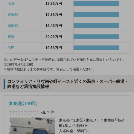
木場
17.76万円
東陽町
16.89万円
南砂町
15.45万円
豊洲
20.03万円
辰巳
19.58万円
※このデータは「ニフティ不動産」に掲載されている物件を元に算出したものです。
(2026年8月7日現在)
※相場情報はあくまで参考値です。目安として活用ください。
コンフォリア・リヴ南砂町イースト近くの温泉・スーパー銭湯・
銭湯など温浴施設情報
喜楽湯[江東区]
-点
/
0件
東京都 / 江東区 / 東京メトロ東西線「南砂
町」駅より徒歩8分
入浴料金：550円～