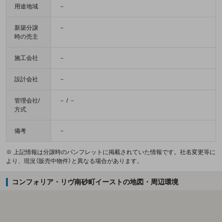
用途地域
－
新築分譲
－
時の売主
施工会社
－
設計会社
－
管理会社/
－ / －
方式
備考
－
※ 上記情報は分譲時のパンフレットに掲載されていた情報です。社名変更等に
より、現況（販売中物件）と異なる場合があります。
コンフォリア・リヴ南砂町イーストの地図・周辺環境