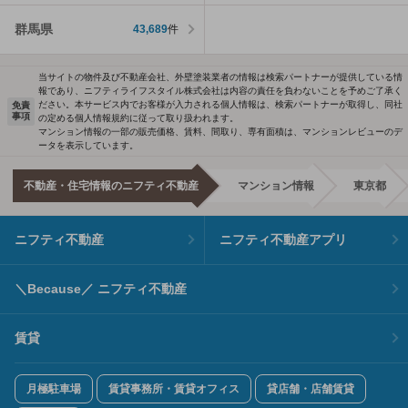
群馬県
43,689
件
当サイトの物件及び不動産会社、外壁塗装業者の情報は検索パートナーが提供している情
報であり、ニフティライフスタイル株式会社は内容の責任を負わないことを予めご了承く
ださい。本サービス内でお客様が入力される個人情報は、検索パートナーが取得し、同社
免責
事項
の定める個人情報規約に従って取り扱われます。
マンション情報の一部の販売価格、賃料、間取り、専有面積は、マンションレビューのデ
ータを表示しています。
不動産・住宅情報のニフティ不動産
マンション情報
東京都
ニフティ不動産
ニフティ不動産アプリ
＼Because／ ニフティ不動産
賃貸
月極駐車場
賃貸事務所・賃貸オフィス
貸店舗・店舗賃貸