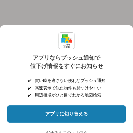
アプリならプッシュ通知で
値下げ情報をすぐにお知らせ
対応機種
個人情報保護ポリシー
利用規約
運営会社
✔️
買い時を逃さない便利なプッシュ通知
ヘルプ・お問い合わせ
採用情報
✔️
高速表示で似た物件も見つけやすい
✔️
周辺相場がひと目でわかる地図検索
アプリに切り替える
©NIFTY Lifestyle Co., Ltd.
Web版をこのまま使う