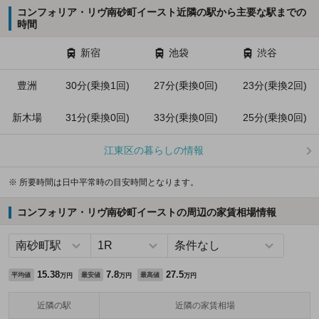
コンフォリア・リヴ南砂町イースト近隣の駅から主要な駅までの
時間
新宿
池袋
渋谷
豊洲
30分(乗換1回)
27分(乗換0回)
23分(乗換2回)
新木場
31分(乗換0回)
33分(乗換0回)
25分(乗換0回)
江東区の暮らしの情報
※ 所要時間は日中平常時の目安時間となります。
コンフォリア・リヴ南砂町イーストの周辺の家賃相場情報
15.38
7.8
27.5
平均値
最安値
最高値
万円
万円
万円
近隣の駅
近隣の家賃相場