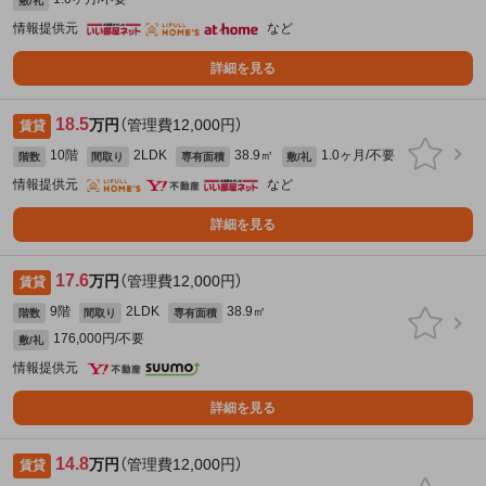
敷/礼
情報提供元
など
詳細を見る
18.5
万円
（管理費12,000円）
賃貸
10階
2LDK
38.9㎡
1.0ヶ月/不要
階数
間取り
専有面積
敷/礼
情報提供元
など
詳細を見る
17.6
万円
（管理費12,000円）
賃貸
9階
2LDK
38.9㎡
階数
間取り
専有面積
176,000円/不要
敷/礼
情報提供元
詳細を見る
14.8
万円
（管理費12,000円）
賃貸