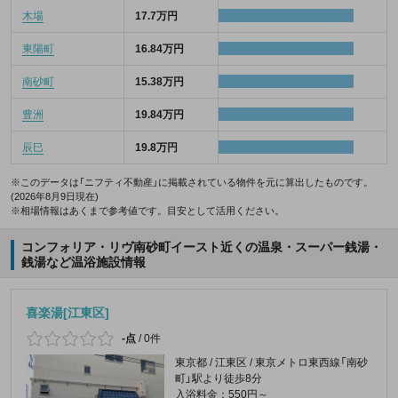
木場
17.7万円
東陽町
16.84万円
南砂町
15.38万円
豊洲
19.84万円
辰巳
19.8万円
※このデータは「ニフティ不動産」に掲載されている物件を元に算出したものです。
(2026年8月9日現在)
※相場情報はあくまで参考値です。目安として活用ください。
コンフォリア・リヴ南砂町イースト近くの温泉・スーパー銭湯・
銭湯など温浴施設情報
喜楽湯[江東区]
-点
/
0件
東京都 / 江東区 / 東京メトロ東西線「南砂
町」駅より徒歩8分
入浴料金：550円～