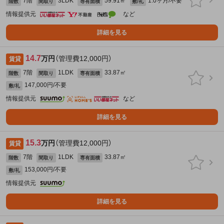
7階
3LDK
59.91㎡
1.0ヶ月/不要
階数
間取り
専有面積
敷/礼
情報提供元
など
詳細を見る
14.7
万円
（管理費12,000円）
賃貸
7階
1LDK
33.87㎡
階数
間取り
専有面積
147,000円/不要
敷/礼
情報提供元
など
詳細を見る
15.3
万円
（管理費12,000円）
賃貸
7階
1LDK
33.87㎡
階数
間取り
専有面積
153,000円/不要
敷/礼
情報提供元
詳細を見る