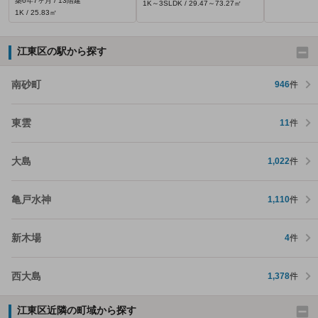
築6年7ヶ月 / 13階建
1K～3SLDK / 29.47～73.27㎡
1K / 25.83㎡
江東区の駅から探す
南砂町
946
件
東雲
11
件
大島
1,022
件
亀戸水神
1,110
件
新木場
4
件
西大島
1,378
件
江東区近隣の町域から探す