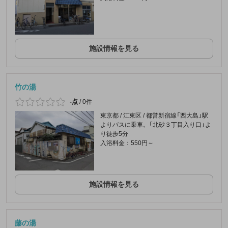
施設情報を見る
竹の湯
-点
/
0件
東京都 / 江東区 / 都営新宿線「西大島」駅
よりバスに乗車。「北砂３丁目入り口」よ
り徒歩5分
入浴料金：550円～
施設情報を見る
藤の湯