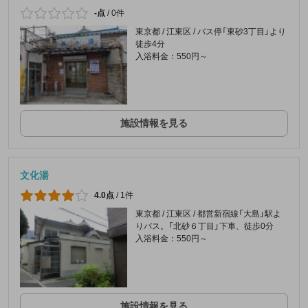
-点
/
0件
東京都 / 江東区 / バス停「東砂3丁目」より
徒歩4分
入浴料金：550円～
施設情報を見る
文化湯
4.0点
/
1件
東京都 / 江東区 / 都営新宿線「大島」駅よ
りバス。「北砂６丁目」下車、徒歩0分
入浴料金：550円～
施設情報を見る