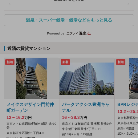
温泉・スーパー銭湯・銭湯などをもっと見る
Powered by
近隣の賃貸マンション
新着
新着
新着
メイクスデザイン門前仲
パークアクシス豊洲キャ
BPRレジ
町ガーデン
ナル
13.2～25.
12～16.2
16～38.3
万円
万円
東京都新宿線/
東京都江東区大
東京メトロ東西線/門前仲町駅 徒歩9
東京メトロ有楽町線/豊洲駅 徒歩9分
分
新築 / 6階建
東京都江東区豊洲6丁目2-11
東京都江東区福住1丁目3-9
1DK～2LDK / 
築10年9ヶ月 / 19階建