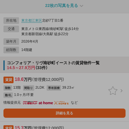
22枚の写真を見る
所在地
東京都
江東区
北砂7丁目1番
交通
東京メトロ東西線/南砂町駅 徒歩14分
東京都新宿線/大島駅 徒歩22分
築年月
2026年4月
総階数
14階建
コンフォリア・リヴ南砂町イーストの賃貸物件一覧
14.5～27.9万円
（33件）
18.6
万円
（管理費12,000円）
賃貸
13階
2LDK
39.23㎡
階数
間取り
専有面積
1.0ヶ月/不要
敷/礼
情報提供元
など
詳細を見る
15.3
万円
（管理費12,000円）
賃貸