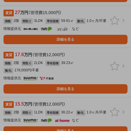
27
万円
（管理費15,000円）
賃貸
2階
3LDK
59.91㎡
1.0ヶ月/不要
階数
間取り
専有面積
敷/礼
情報提供元
など
詳細を見る
17.6
万円
（管理費12,000円）
賃貸
2階
2LDK
39.23㎡
階数
間取り
専有面積
176,000円/不要
敷/礼
情報提供元
詳細を見る
15.5
万円
（管理費12,000円）
賃貸
2階
1LDK
36.22㎡
1.0ヶ月/不要
階数
間取り
専有面積
敷/礼
情報提供元
など