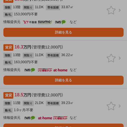
13階
1LDK
33.87㎡
階数
間取り
専有面積
153,000円/不要
敷/礼
情報提供元
など
詳細を見る
16.3
万円
（管理費12,000円）
賃貸
13階
1LDK
36.22㎡
階数
間取り
専有面積
163,000円/不要
敷/礼
情報提供元
など
詳細を見る
18.5
万円
（管理費12,000円）
賃貸
11階
2LDK
39.23㎡
階数
間取り
専有面積
1.0ヶ月/不要
敷/礼
情報提供元
など