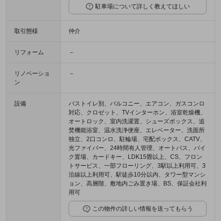
駐車場について詳しく教えてほしい
取引態様
仲介
リフォーム
－
リノベーショ
－
ン
設備
バストイレ別、バルコニー、エアコン、ガスコンロ
対応、クロゼット、TVインターホン、浴室乾燥機、
オートロック、室内洗濯置、シューズボックス、追
焚機能浴室、温水洗浄便座、エレベーター、洗面所
独立、2口コンロ、駐輪場、宅配ボックス、CATV、
光ファイバー、24時間有人管理、オートバス、バイ
ク置場、カードキー、LDK15畳以上、CS、フロン
トサービス、一部フローリング、3駅以上利用可、3
沿線以上利用可、駅徒歩10分以内、タワー型マンシ
ョン、高層階、敷地内ごみ置き場、BS、保証会社利
用可
この物件の詳しい情報を送ってもらう