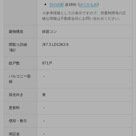
日の出駅
歩18分
（
ゆりかもめ
）
※参考情報としての表示ですので、所要時間等の正
確な情報は不動産会社にお問い合わせください。
建物構造
鉄筋コン
間取り詳細
洋7.3 LD13K2.6
（帖）
総戸数
871戸
バルコニー面
－
積
採光向き
東
更新料
－
償却・敷引
－
保証金
－