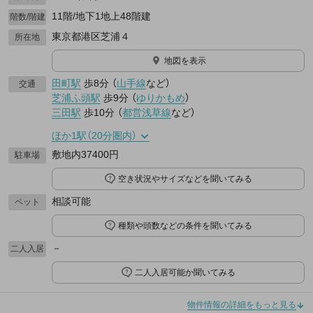
11階/地下1地上48階建
階数/階建
東京都港区芝浦４
所在地
地図を表示
田町駅
歩8分
（
山手線
など
）
交通
芝浦ふ頭駅
歩9分
（
ゆりかもめ
）
三田駅
歩10分
（
都営浅草線
など
）
ほか1駅（20分圏内）
敷地内37400円
駐車場
空き状況やサイズなどを聞いてみる
相談可能
ペット
種類や頭数などの条件を聞いてみる
－
二人入居
二人入居可能か聞いてみる
物件情報の詳細をもっと見る