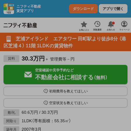
ニフティ不動産
ダウンロード
アプリで開く
賃貸アプリ
お知らせ
閲覧履歴
マイページ
お気に入り
芝浦アイランド エアタワー 田町駅より徒歩8分 （港
区芝浦４） 11階 1LDKの賃貸物件
30.3万円
賃料
＋ 管理費等－円
空室確認や見学予約など
不動産会社に相談する
（無料）
初期費用を教えてほしい
空室状況を教えてほしい
60.6万円 / 30.3万円
敷/礼
1LDK（専有面積：55.35㎡）
間取り
2007年3月
築年月