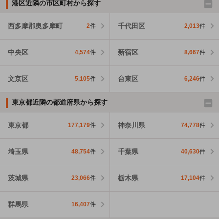
港区近隣の市区町村から探す
西多摩郡奥多摩町
千代田区
2
件
2,013
件
中央区
新宿区
4,574
件
8,667
件
文京区
台東区
5,105
件
6,246
件
東京都近隣の都道府県から探す
東京都
神奈川県
177,179
件
74,778
件
埼玉県
千葉県
48,754
件
40,630
件
茨城県
栃木県
23,066
件
17,104
件
群馬県
16,407
件