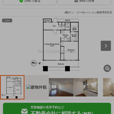
LINEで送る
Mailで共有
(株)ケン・コーポレーション銀座湾岸支店
1
/
14
空室確認や見学予約など
不動産会社に相談する
（無料）