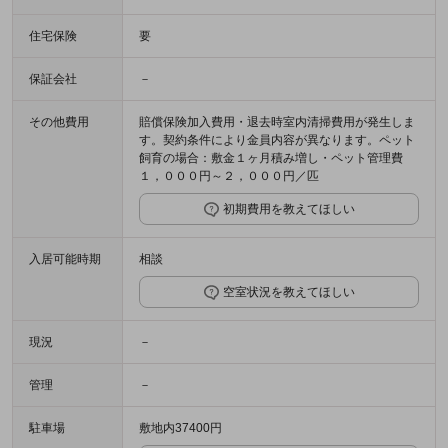
住宅保険
要
保証会社
－
その他費用
賠償保険加入費用・退去時室内清掃費用が発生しま
す。契約条件により金員内容が異なります。ペット
飼育の場合：敷金１ヶ月積み増し・ペット管理費
１，０００円～２，０００円／匹
初期費用を教えてほしい
入居可能時期
相談
空室状況を教えてほしい
現況
－
管理
－
駐車場
敷地内37400円