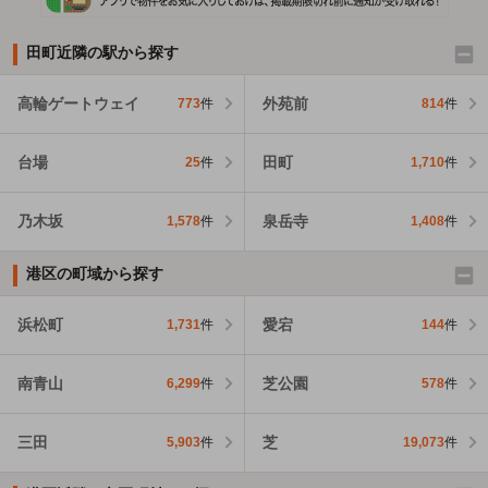
田町近隣の駅から探す
高輪ゲートウェイ
外苑前
773
件
814
件
台場
田町
25
件
1,710
件
乃木坂
泉岳寺
1,578
件
1,408
件
港区の町域から探す
浜松町
愛宕
1,731
件
144
件
南青山
芝公園
6,299
件
578
件
三田
芝
5,903
件
19,073
件