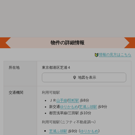
物件の詳細情報
情報の見方はこちら
所在地
東京都港区芝浦４
地図を表示
交通機関
利用可能駅
ＪＲ
山手線
/
田町駅
歩8分
新交通
ゆりかもめ
/
芝浦ふ頭駅
歩9分
都営浅草線/三田駅 歩10分
利用可能駅（ニフティ不動産調べ）
芝浦ふ頭駅
歩9分
（
ゆりかもめ
）