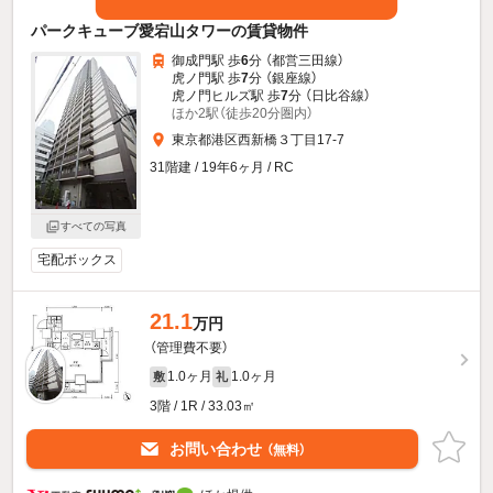
パークキューブ愛宕山タワーの賃貸物件
御成門駅 歩
6
分 （都営三田線）
虎ノ門駅 歩
7
分 （銀座線）
虎ノ門ヒルズ駅 歩
7
分 （日比谷線）
ほか2駅（徒歩20分圏内）
東京都港区西新橋３丁目17-7
31階建 / 19年6ヶ月 / RC
すべての写真
宅配ボックス
21.1
万円
（管理費不要）
1.0ヶ月
1.0ヶ月
敷
礼
3階 / 1R / 33.03㎡
お問い合わせ
（無料）