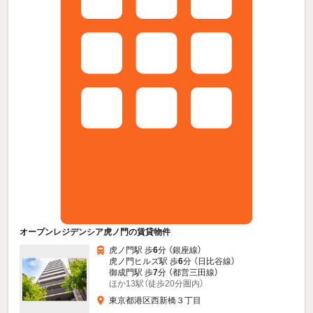
オープンレジデンシア虎ノ門の賃貸物件
虎ノ門駅 歩
6
分 （銀座線）
虎ノ門ヒルズ駅 歩
6
分 （日比谷線）
御成門駅 歩
7
分 （都営三田線）
ほか13駅（徒歩20分圏内）
東京都港区西新橋３丁目