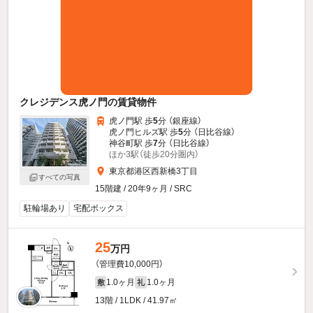
クレジデンス虎ノ門の賃貸物件
虎ノ門駅 歩
5
分 （銀座線）
虎ノ門ヒルズ駅 歩
5
分 （日比谷線）
神谷町駅 歩
7
分 （日比谷線）
ほか3駅（徒歩20分圏内）
東京都港区西新橋3丁目
すべての写真
15階建 / 20年9ヶ月 / SRC
駐輪場あり
宅配ボックス
25
万円
（管理費10,000円）
1.0ヶ月
1.0ヶ月
敷
礼
13階 / 1LDK / 41.97㎡