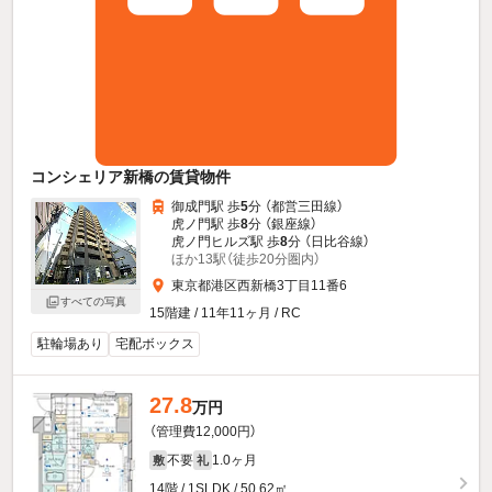
コンシェリア新橋の賃貸物件
御成門駅 歩
5
分 （都営三田線）
虎ノ門駅 歩
8
分 （銀座線）
虎ノ門ヒルズ駅 歩
8
分 （日比谷線）
ほか13駅（徒歩20分圏内）
東京都港区西新橋3丁目11番6
すべての写真
15階建 / 11年11ヶ月 / RC
駐輪場あり
宅配ボックス
27.8
万円
（管理費12,000円）
不要
1.0ヶ月
敷
礼
14階 / 1SLDK / 50.62㎡