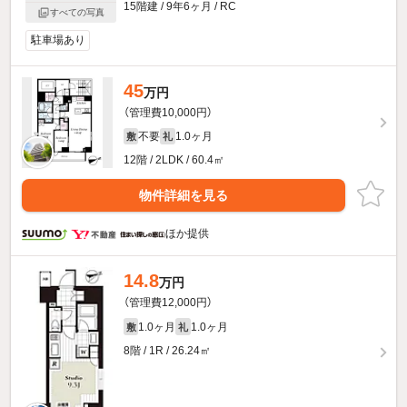
15階建 / 9年6ヶ月 / RC
すべての写真
駐車場あり
45
万円
（管理費10,000円）
不要
1.0ヶ月
敷
礼
12階 / 2LDK / 60.4㎡
物件詳細を見る
ほか提供
14.8
万円
（管理費12,000円）
1.0ヶ月
1.0ヶ月
敷
礼
8階 / 1R / 26.24㎡