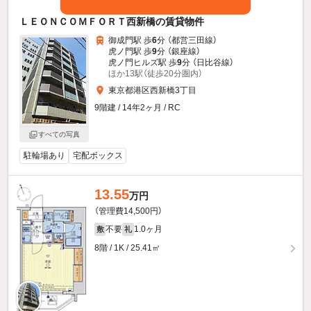
ＬＥＯＮＣＯＭＦＯＲＴ西新橋の賃貸物件
御成門駅 歩
6
分 （都営三田線）
虎ノ門駅 歩
9
分 （銀座線）
虎ノ門ヒルズ駅 歩
9
分 （日比谷線）
ほか13駅（徒歩20分圏内）
東京都港区西新橋3丁目
9階建 / 14年2ヶ月 / RC
すべての写真
駐輪場あり
宅配ボックス
13.55
万円
（管理費14,500円）
不要
1.0ヶ月
敷
礼
8階 / 1K / 25.41㎡