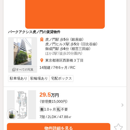
パークアクシス虎ノ門の賃貸物件
虎ノ門駅 歩
5
分 （銀座線）
虎ノ門ヒルズ駅 歩
5
分 （日比谷線）
御成門駅 歩
6
分 （都営三田線）
ほか2駅（徒歩20分圏内）
東京都港区西新橋３丁目
14階建 / 7年6ヶ月 / RC
すべての写真
駐車場あり
駐輪場あり
宅配ボックス
29.5
万円
（管理費15,000円）
1.0ヶ月
不要
敷
礼
7階 / 2LDK / 47.88㎡
物件詳細を見る