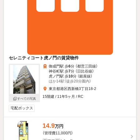
セレニティコート虎ノ門の賃貸物件
御成門駅 歩
6
分 （都営三田線）
神谷町駅 歩
7
分 （日比谷線）
虎ノ門駅 歩
10
分 （銀座線）
ほか14駅（徒歩20分圏内）
東京都港区西新橋3丁目18-2
15階建 / 11年5ヶ月 / RC
すべての写真
宅配ボックス
14.9
万円
（管理費11,000円）