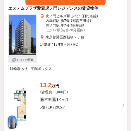
エステムプラザ愛宕虎ノ門レジデンスの賃貸物件
虎ノ門ヒルズ駅 歩
6
分 （日比谷線）
内幸町駅 歩
7
分 （都営三田線）
虎ノ門駅 歩
7
分 （銀座線）
ほか12駅（徒歩20分圏内）
東京都港区西新橋２丁目
14階建 / 13年9ヶ月 / RC
すべての写真
駐輪場あり
宅配ボックス
13.2
万円
（管理費11,000円）
不要
1.0ヶ月
敷
礼
5階 / 1K / 20.5㎡