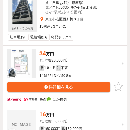
虎ノ門駅 歩
7
分 （銀座線）
虎ノ門ヒルズ駅 歩
7
分 （日比谷線）
ほか2駅（徒歩20分圏内）
東京都港区西新橋３丁目
15階建 / 3年 / RC
すべての写真
駐車場あり
駐輪場あり
宅配ボックス
34
万円
（管理費20,000円）
1.0ヶ月
不要
敷
礼
14階 / 2LDK / 50.8㎡
物件詳細を見る
ほか提供
16
万円
（管理費15,000円）
160,000円
160,000円
敷
礼