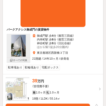
パークアクシス御成門の賃貸物件
御成門駅 歩
4
分 （都営三田線）
内幸町駅 歩
8
分 （都営三田線）
神谷町駅 歩
9
分 （日比谷線）
ほか12駅（徒歩20分圏内）
東京都港区西新橋３丁目
21階建 / 14年10ヶ月 / 鉄骨造
すべての写真
駐車場あり
駐輪場あり
宅配ボックス
39
万円
（管理費不要）
1.0ヶ月
1.0ヶ月
敷
礼
19階 / 1LDK / 55.14㎡