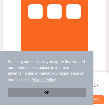
クインズビルの賃貸物件
内幸町駅 歩
4
分 （都営三田線）
By using our services, you agree that we and
虎ノ門駅 歩
6
分 （銀座線）
our
partners
use cookies to improve
虎ノ門ヒルズ駅 歩
6
分 （日比谷線）
ほか12駅（徒歩20分圏内）
advertising and enhance your experience on
アプリに切り替えて、サクサクお部屋探し
東京都港区西新橋２丁目
our services.
Privacy Policy
7階建 / 21年1ヶ月 / RC
会員登録なしですぐ使える。マップ検索やお気に入り保存など、
すべての写真
アプリ限定の便利な機能が使えます！
OK
駐車場あり
駐輪場あり
宅配ボックス
Web版で続行
アプリを開く
市区町村を変更
絞り込み条件を変更
14.5
万円