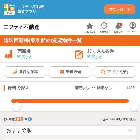
ニフティ不動産
ダウンロード
賃貸アプリ
お知らせ
閲覧履歴
マイページ
お気に入り
港区西新橋(東京都)の賃貸物件一覧
西新橋
絞り込み条件
変更する
変更する
条件を保存
新着通知
アプリで探す
賃料で探す
指定なし
〜
指定なし
118
件
指定した賃料で絞り込む
118
物件数
件
2026年08月03日
更新