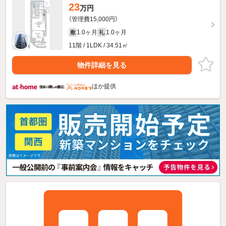
23
万円
（管理費15,000円）
1.0ヶ月
1.0ヶ月
敷
礼
11階 / 1LDK / 34.51㎡
物件詳細を見る
ほか提供