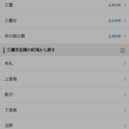
三鷹
4,451
件
三鷹台
2,130
件
井の頭公園
2,362
件
三鷹市近隣の町域から探す
牟礼
上連雀
新川
下連雀
北野