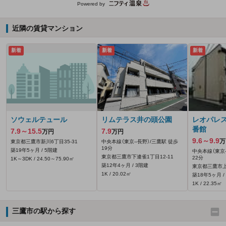
Powered by
近隣の賃貸マンション
新着
新着
新着
ソウェルテュール
リムテラス井の頭公園
レオパレス
番館
7.9～15.5
7.9
万円
万円
9.6～9.9
万
東京都三鷹市新川6丁目35-31
中央本線（東京--長野）/三鷹駅 徒歩
19分
築19年5ヶ月 / 5階建
中央本線（東京-
東京都三鷹市下連雀1丁目12-11
22分
1K～3DK / 24.50～75.90㎡
築12年4ヶ月 / 3階建
東京都三鷹市上
1K / 20.02㎡
築18年5ヶ月 /
1K / 22.35㎡
三鷹市の駅から探す