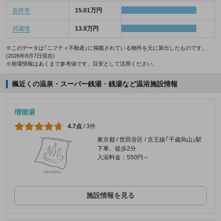
吉祥寺
15.01万円
武蔵境
13.9万円
※このデータは「ニフティ不動産」に掲載されている物件を元に算出したものです。
(2026年8月7日現在)
※相場情報はあくまで参考値です。目安として活用ください。
楓近くの温泉・スーパー銭湯・銭湯など温浴施設情報
増穂湯
4.7点
/
3件
東京都 / 世田谷区 / 京王線「千歳烏山」駅
下車、徒歩2分
入浴料金：550円～
施設情報を見る