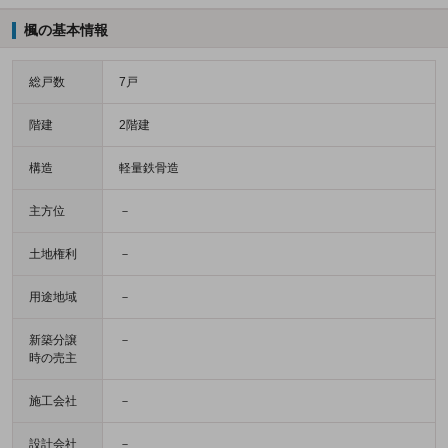
楓の基本情報
総戸数
7戸
階建
2階建
構造
軽量鉄骨造
主方位
－
土地権利
－
用途地域
－
新築分譲
－
時の売主
施工会社
－
設計会社
－