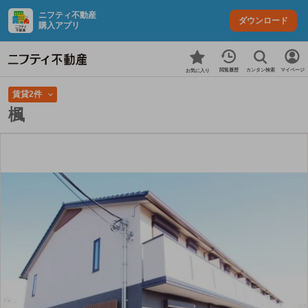
ニフティ不動産
ダウンロード
購入アプリ
カンタン検索
閲覧履歴
マイページ
お気に入り
賃貸2件
楓