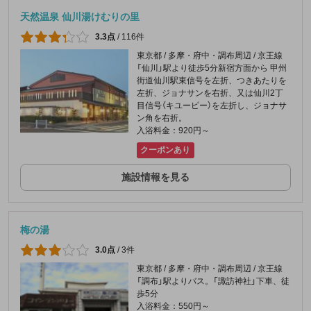
天然温泉 仙川湯けむりの里
3.3点
/
116件
東京都 / 多摩・府中・調布周辺 / 京王線
「仙川」駅より徒歩5分新宿方面から 甲州
街道仙川駅東信号を左折、つきあたりを
左折、ジョナサンを右折、又は仙川2丁
目信号（キユーピー）を左折し、ジョナサ
ン角を右折。
入浴料金：920円～
クーポンあり
施設情報を見る
梅の湯
3.0点
/
3件
東京都 / 多摩・府中・調布周辺 / 京王線
「調布」駅よりバス。「諏訪神社」下車、徒
歩5分
入浴料金：550円～