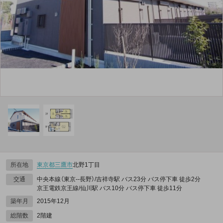
所在地
東京都
三鷹市
北野1丁目
交通
中央本線（東京--長野）/吉祥寺駅 バス23分 バス停下車 徒歩2分
京王電鉄京王線/仙川駅 バス10分 バス停下車 徒歩11分
築年月
2015年12月
総階数
2階建