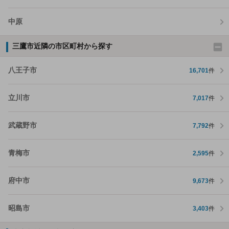
中原
三鷹市近隣の市区町村から探す
八王子市
16,701
件
立川市
7,017
件
武蔵野市
7,792
件
青梅市
2,595
件
府中市
9,673
件
昭島市
3,403
件