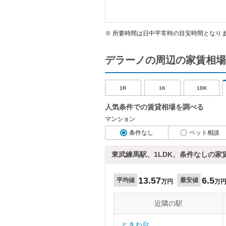
※
所要時間は日中平常時の目安時間となり
デラーノの周辺の家賃相場
1R
1K
1DK
人気条件での賃貸相場を調べる
マンション
条件なし
ペット相談
東武練馬駅、1LDK、条件なしの家
13.57
6.5
平均値
最安値
万円
万
近隣の駅
ときわ台