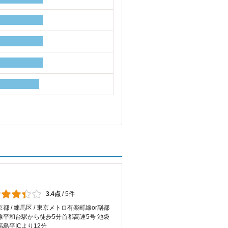
3.4点
/
5件
京都 / 練馬区 / 東京メトロ有楽町線or副都
線平和台駅から徒歩5分首都高速5号 池袋
高島平ICより12分