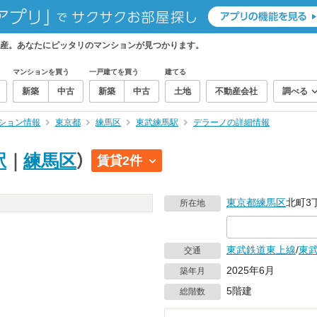
産。あなたにピッタリのマンションが見つかります。
マンションを買う
一戸建てを買う
建てる
新築
中古
新築
中古
土地
不動産会社
調べる
ション情報
東京都
練馬区
東武練馬駅
デラーノの詳細情報
駅
｜
練馬区
）
賃貸2件
東京都
練馬区
北町3
所在地
東武鉄道東上線
/
東
交通
2025年6月
築年月
5階建
総階数