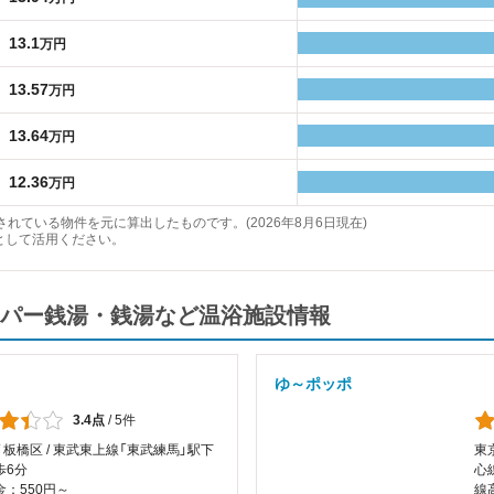
13.1
万円
13.57
万円
13.64
万円
12.36
万円
れている物件を元に算出したものです。(2026年8月6日現在)
として活用ください。
パー銭湯・銭湯など温浴施設情報
ゆ～ポッポ
3.4点
/
5件
/ 板橋区 / 東武東上線「東武練馬」駅下
東
歩6分
心
：550円～
線