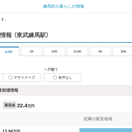
練馬区の暮らしの情報
ます。
情報
（東武練馬駅）
2K
2DK
2LDK
3K
3DK
1LDK
一戸建て
デザイナーズ
条件なし
賃相場情報
22.4
最高値
円
万円
近隣の家賃相場
13.94
万円