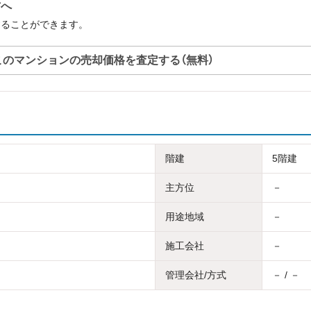
方へ
することができます。
このマンションの売却価格を査定する（無料）
階建
5階建
主方位
－
用途地域
－
施工会社
－
管理会社/方式
－ / －