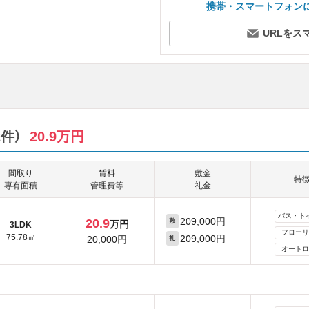
携帯・スマートフォン
URLをス
件）
20.9万円
間取り
賃料
敷金
特
専有面積
管理費等
礼金
バス・ト
209,000円
20.9
敷
万円
3LDK
フローリ
75.78㎡
209,000円
20,000円
礼
オートロ