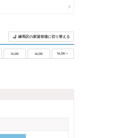
練馬区の家賃相場に切り替える
5LDK～
3LDK
4LDK