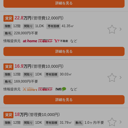
詳細を見る
22.8
万円
（管理費12,000円）
賃貸
12階
1LDK
41.35㎡
階数
間取り
専有面積
228,000円/不要
敷/礼
情報提供元
など
詳細を見る
16.9
万円
（管理費10,000円）
賃貸
12階
1DK
30.03㎡
階数
間取り
専有面積
169,000円/不要
敷/礼
情報提供元
など
詳細を見る
18
万円
（管理費10,000円）
賃貸
12階
1DK
31.79㎡
1.0ヶ月/不要
階数
間取り
専有面積
敷/礼