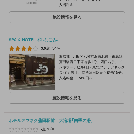
入浴料金：-
施設情報を見る
SPA & HOTEL 和 -なごみ-
3.9点
/
34件
東京都 / 大田区 / JR京浜東北線・東急線
蒲田駅西口下車徒歩1分。西口右手、ド
ンキホーテビル(旧・東急プラザアネック
ス)すぐ裏手。京急蒲田駅から徒歩15分。
入浴料金：1580円～
施設情報を見る
ホテルアマネク蒲田駅前 大浴場「四季の湯」
-点
/
0件