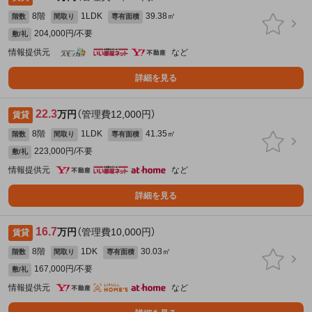
8階
1LDK
39.38㎡
階数
間取り
専有面積
204,000円/不要
敷/礼
情報提供元
など
詳細を見る
22.3
万円
（管理費12,000円）
賃貸
8階
1LDK
41.35㎡
階数
間取り
専有面積
223,000円/不要
敷/礼
情報提供元
など
詳細を見る
16.7
万円
（管理費10,000円）
賃貸
8階
1DK
30.03㎡
階数
間取り
専有面積
167,000円/不要
敷/礼
情報提供元
など