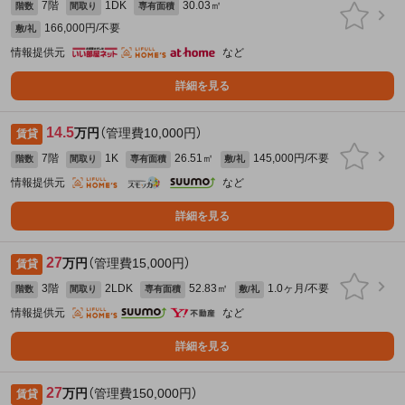
7階
1DK
30.03㎡
階数
間取り
専有面積
166,000円/不要
敷/礼
情報提供元
など
詳細を見る
14.5
万円
（管理費10,000円）
賃貸
7階
1K
26.51㎡
145,000円/不要
階数
間取り
専有面積
敷/礼
情報提供元
など
詳細を見る
27
万円
（管理費15,000円）
賃貸
3階
2LDK
52.83㎡
1.0ヶ月/不要
階数
間取り
専有面積
敷/礼
情報提供元
など
詳細を見る
27
万円
（管理費150,000円）
賃貸