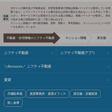
当サイトの物件及び不動産会社、外壁塗装業者の情報は検索パートナーが提供している情
報であり、ニフティライフスタイル株式会社は内容の責任を負わないことを予めご了承く
ださい。本サービス内でお客様が入力される個人情報は、検索パートナーが取得し、同社
免責
事項
の定める個人情報規約に従って取り扱われます。
マンション情報の一部の販売価格、賃料、間取り、専有面積は、マンションレビューのデ
ータを表示しています。
不動産・住宅情報のニフティ不動産
マンション情報
東京都
ニフティ不動産
ニフティ不動産アプリ
＼Because／ ニフティ不動産
賃貸
月極駐車場
賃貸事務所・賃貸オフィス
貸店舗・店舗賃貸
貸し倉庫