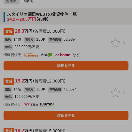
総階数
14階建
スタイリオ蒲田WESTの賃貸物件一覧
14.2～28.3万円
（43件）
28.3
万円
（管理費15,000円）
賃貸
14階
2LDK
52.83㎡
階数
間取り
専有面積
283,000円/不要
敷/礼
情報提供元
など
詳細を見る
19.2
万円
（管理費12,000円）
賃貸
14階
1LDK
41.35㎡
階数
間取り
専有面積
192,000円/不要
敷/礼
情報提供元
詳細を見る
19.2
万円
（管理費15,000円）
賃貸