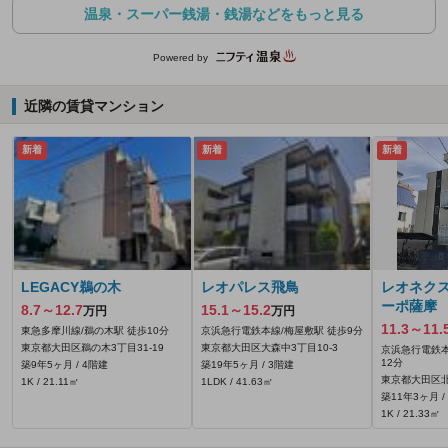
温泉・スーパー銭湯・銭湯などをもっと見る
Powered by
近隣の賃貸マンション
新着
新着
新着
LEGACY鵜の木
レオパレス飛鳥
レオネク
ーポ薩摩
8.7～12.7
15.1～15.2
万円
万円
11.3～11.
東急多摩川線/鵜の木駅 徒歩10分
京浜急行電鉄本線/梅屋敷駅 徒歩9分
東京都大田区鵜の木3丁目31-19
東京都大田区大森中3丁目10-3
京浜急行電鉄本
12分
築9年5ヶ月 / 4階建
築19年5ヶ月 / 3階建
東京都大田区北
1K / 21.11㎡
1LDK / 41.63㎡
築11年3ヶ月 /
1K / 21.33㎡