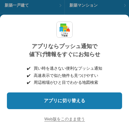
新築一戸建て
新築マンション
中古一戸建て
中古マンション
土地
不動産売却
アプリならプッシュ通知で
外壁塗装
引越し見積もり
値下げ情報をすぐにお知らせ
住宅ローン
カードローン
✔️
買い時を逃さない便利なプッシュ通知
✔️
高速表示で似た物件も見つけやすい
✔️
周辺相場がひと目でわかる地図検索
不動産会社情報
マンション情報
アプリに切り替える
Web版をこのまま使う