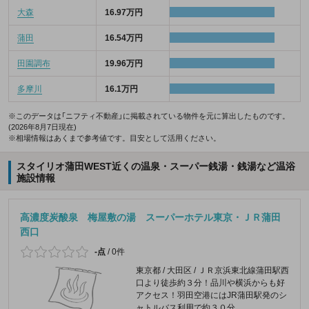
大森
16.97万円
蒲田
16.54万円
田園調布
19.96万円
多摩川
16.1万円
※このデータは「ニフティ不動産」に掲載されている物件を元に算出したものです。
(2026年8月7日現在)
※相場情報はあくまで参考値です。目安として活用ください。
スタイリオ蒲田WEST近くの温泉・スーパー銭湯・銭湯など温浴
施設情報
高濃度炭酸泉 梅屋敷の湯 スーパーホテル東京・ＪＲ蒲田
西口
-点
/
0件
東京都 / 大田区 / ＪＲ京浜東北線蒲田駅西
口より徒歩約３分！品川や横浜からも好
アクセス！羽田空港にはJR蒲田駅発のシ
ャトルバス利用で約３０分