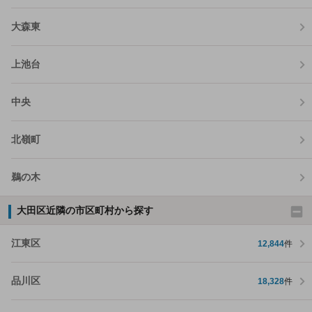
大森東
上池台
中央
北嶺町
鵜の木
大田区近隣の市区町村から探す
江東区
12,844
件
品川区
18,328
件