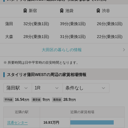
新宿
池袋
渋谷
蒲田
32分(乗換1回)
39分(乗換1回)
26分(乗換1回)
大森
28分(乗換1回)
31分(乗換1回)
22分(乗換1回)
大田区の暮らしの情報
※ 所要時間は日中平常時の目安時間となります。
スタイリオ蒲田WESTの周辺の家賃相場情報
16.54
9
28.9
平均値
最安値
最高値
万円
万円
万円
近隣の駅
近隣の家賃相場
流通センター
16.93万円