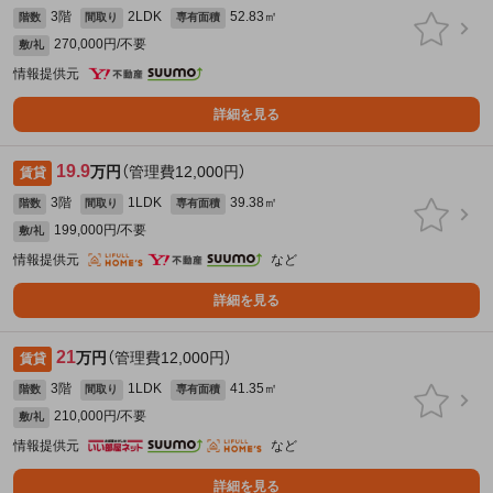
3階
2LDK
52.83㎡
階数
間取り
専有面積
270,000円/不要
敷/礼
情報提供元
詳細を見る
19.9
万円
（管理費12,000円）
賃貸
3階
1LDK
39.38㎡
階数
間取り
専有面積
199,000円/不要
敷/礼
情報提供元
など
詳細を見る
21
万円
（管理費12,000円）
賃貸
3階
1LDK
41.35㎡
階数
間取り
専有面積
210,000円/不要
敷/礼
情報提供元
など
詳細を見る