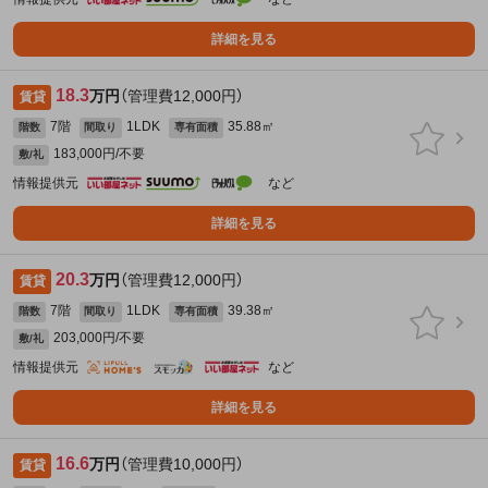
詳細を見る
18.3
万円
（管理費12,000円）
賃貸
7階
1LDK
35.88㎡
階数
間取り
専有面積
183,000円/不要
敷/礼
情報提供元
など
詳細を見る
20.3
万円
（管理費12,000円）
賃貸
7階
1LDK
39.38㎡
階数
間取り
専有面積
203,000円/不要
敷/礼
情報提供元
など
詳細を見る
16.6
万円
（管理費10,000円）
賃貸