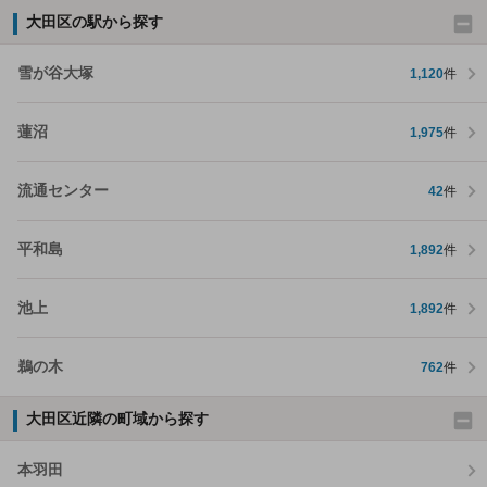
大田区の駅から探す
雪が谷大塚
1,120
件
蓮沼
1,975
件
流通センター
42
件
平和島
1,892
件
池上
1,892
件
鵜の木
762
件
大田区近隣の町域から探す
本羽田