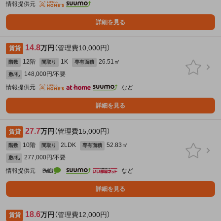
情報提供元
詳細を見る
14.8
万円
（管理費10,000円）
賃貸
12階
1K
26.51㎡
階数
間取り
専有面積
148,000円/不要
敷/礼
情報提供元
など
詳細を見る
27.7
万円
（管理費15,000円）
賃貸
10階
2LDK
52.83㎡
階数
間取り
専有面積
277,000円/不要
敷/礼
情報提供元
など
詳細を見る
18.6
万円
（管理費12,000円）
賃貸