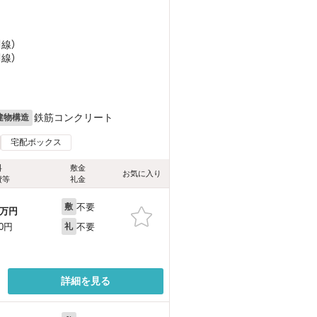
川線）
川線）
鉄筋コンクリート
建物構造
宅配ボックス
料
敷金
お気に入り
費等
礼金
不要
敷
万円
不要
00円
礼
詳細を見る