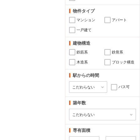
物件タイプ
マンション
アパート
一戸建て
建物構造
鉄筋系
鉄骨系
木造系
ブロック構造
駅からの時間
バス可
築年数
専有面積