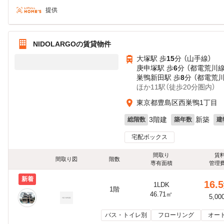
提供
NIDOLARGOの賃貸物件
大塚駅 歩
15
分 （山手線）
庚申塚駅 歩
6
分 （都電荒川線
巣鴨新田駅 歩
8
分 （都電荒
ほか11駅（徒歩20分圏内）
東京都豊島区西巣鴨1丁目
3階建
新築
総階数
築年数
建
宅配ボックス
間取り
賃
間取り図
階数
専有面積
管理
新着
16.5
1LDK
1階
46.71㎡
5,00
バス・トイレ別
フローリング
オー