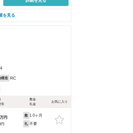
詳細を見る
屋を見る
）
4
RC
物構造
料
敷金
お気に入り
費等
礼金
1.0ヶ月
敷
万円
不要
0円
礼