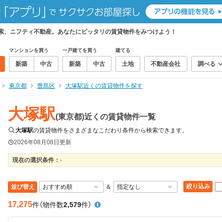
検索、ニフティ不動産。あなたにピッタリの賃貸物件をみつけよう！
マンションを買う
一戸建てを買う
建てる
新築
中古
新築
中古
土地
不動産会社
調べる
東京都
豊島区
大塚駅近くの賃貸物件を探す
大塚駅
(東京都)近くの賃貸物件一覧
大塚駅
の賃貸物件をさまざまなこだわり条件から検索できます。
2026年08月08日
更新
現在の選択条件：
-
絞り込み
並び替え
＆
17,275
件
（物件数
2,579
件）