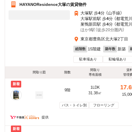
HAYANOResidence大塚の賃貸物件
大塚駅 歩
4
分 （山手線）
大塚駅前駅 歩
4
分 （都電荒
巣鴨新田駅 歩
4
分 （都電荒
ほか9駅（徒歩20分圏内）
東京都豊島区北大塚2丁目
15階建
新築
総階数
築年数
駐車場あり
駐輪場あり
間取り
賃
間取り図
階数
専有面積
管理
新着
17.6
1LDK
9階
31.38㎡
15,0
バス・トイレ別
フローリング
提供
新着