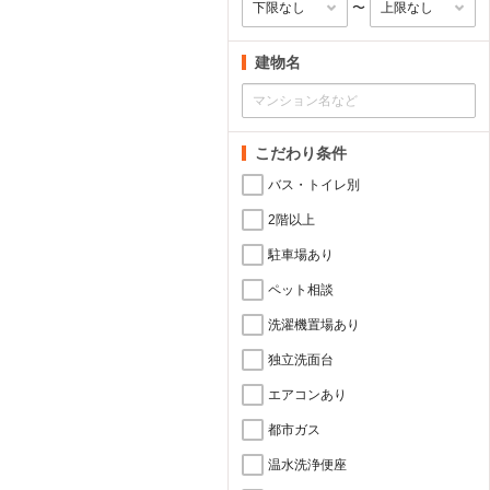
〜
建物名
こだわり条件
バス・トイレ別
2階以上
駐車場あり
ペット相談
洗濯機置場あり
独立洗面台
エアコンあり
都市ガス
温水洗浄便座