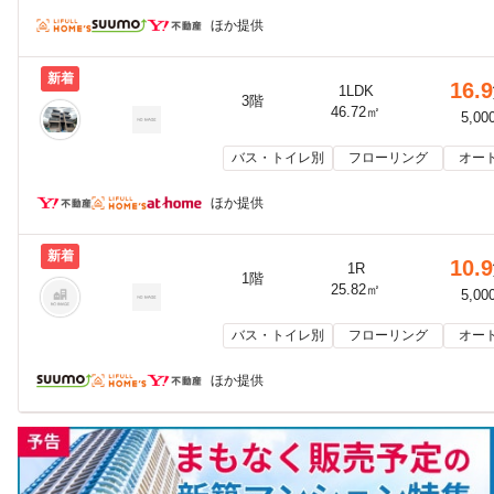
ほか提供
新着
16.9
1LDK
3階
46.72㎡
5,00
バス・トイレ別
フローリング
オー
ほか提供
新着
10.9
1R
1階
25.82㎡
5,00
バス・トイレ別
フローリング
オー
ほか提供