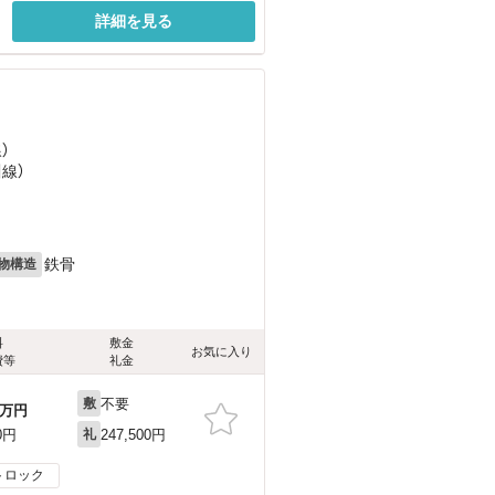
詳細を見る
）
川線）
鉄骨
物構造
料
敷金
お気に入り
費等
礼金
不要
敷
万円
247,500円
0円
礼
トロック