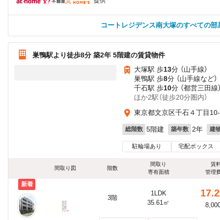
提供
コートレジデンス南大塚のすべての部
巣鴨駅より徒歩8分 築2年 5階建の賃貸物件
大塚駅 歩
13
分 （山手線）
巣鴨駅 歩
8
分 （山手線
など
）
千石駅 歩
10
分 （都営三田線
ほか2駅（徒歩20分圏内）
東京都文京区千石４丁目10-
5階建
2年
総階数
築年数
建
駐輪場あり
宅配ボックス
間取り
賃
間取り図
階数
専有面積
管理
新着
17.2
1LDK
3階
35.61㎡
8,00