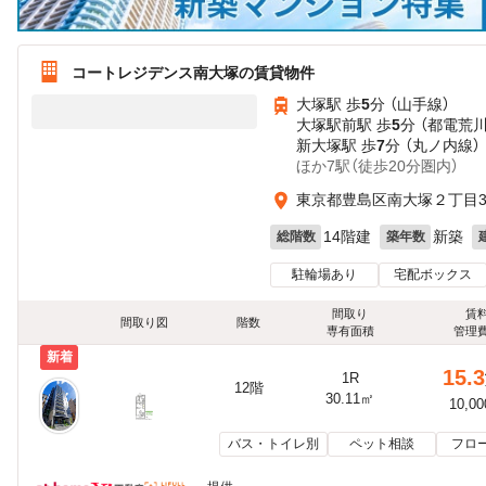
コートレジデンス南大塚の賃貸物件
大塚駅 歩
5
分 （山手線）
大塚駅前駅 歩
5
分 （都電荒
新大塚駅 歩
7
分 （丸ノ内線）
ほか7駅（徒歩20分圏内）
東京都豊島区南大塚２丁目39
14階建
新築
総階数
築年数
駐輪場あり
宅配ボックス
間取り
賃
間取り図
階数
専有面積
管理
新着
15.3
1R
12階
30.11㎡
10,0
バス・トイレ別
ペット相談
フロ