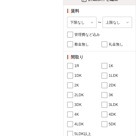
賃料
〜
管理費など込み
敷金無し
礼金無し
間取り
1R
1K
1DK
1LDK
2K
2DK
2LDK
3K
3DK
3LDK
4K
4DK
4LDK
5DK
5LDK以上