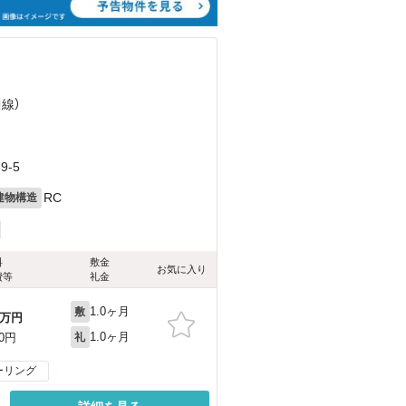
川線）
-5
RC
建物構造
料
敷金
お気に入り
費等
礼金
1.0ヶ月
敷
万円
1.0ヶ月
00円
礼
ーリング