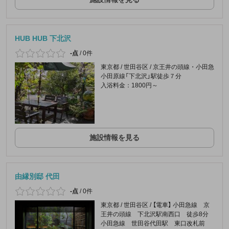
HUB HUB 下北沢
-点
/
0件
東京都 / 世田谷区 / 京王井の頭線・小田急
小田原線「下北沢」駅徒歩７分
入浴料金：1800円～
施設情報を見る
由縁別邸 代田
-点
/
0件
東京都 / 世田谷区 / 【電車】 小田急線 京
王井の頭線 下北沢駅南西口 徒歩8分
小田急線 世田谷代田駅 東口改札前