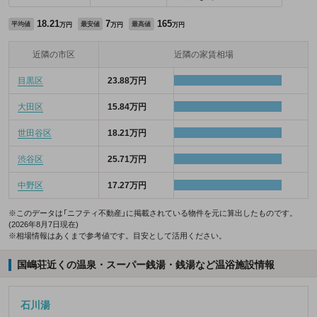
18.21
7
165
平均値
最安値
最高値
万円
万円
万円
近隣の市区
近隣の家賃相場
目黒区
23.88万円
大田区
15.84万円
世田谷区
18.21万円
渋谷区
25.71万円
中野区
17.27万円
※このデータは「ニフティ不動産」に掲載されている物件を元に算出したものです。
(2026年8月7日現在)
※相場情報はあくまで参考値です。目安として活用ください。
国嶋荘近くの温泉・スーパー銭湯・銭湯など温浴施設情報
石川湯