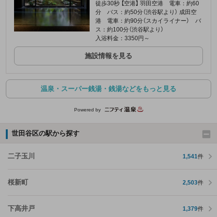
徒歩30秒 【空港】 羽田空港 電車：約60
分 バス：約50分（渋谷駅より） 成田空
港 電車：約90分（スカイライナー） バ
ス：約100分（渋谷駅より）
入浴料金：3350円～
施設情報を見る
温泉・スーパー銭湯・銭湯などをもっと見る
Powered by
世田谷区の駅から探す
二子玉川
1,541
件
桜新町
2,503
件
下高井戸
1,379
件