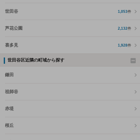
世田谷
1,053
件
芦花公園
2,132
件
喜多見
1,928
件
世田谷区近隣の町域から探す
鎌田
祖師谷
赤堤
桜丘