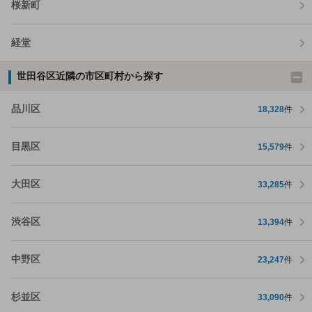
桜新町
経堂
世田谷区近隣の市区町村から探す
品川区
18,328
件
目黒区
15,579
件
大田区
33,285
件
渋谷区
13,394
件
中野区
23,247
件
杉並区
33,090
件