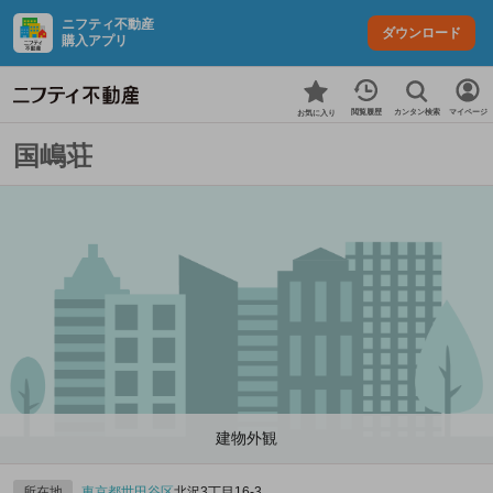
ニフティ不動産
ダウンロード
購入アプリ
カンタン検索
閲覧履歴
マイページ
お気に入り
国嶋荘
建物外観
所在地
東京都
世田谷区
北沢3丁目16-3