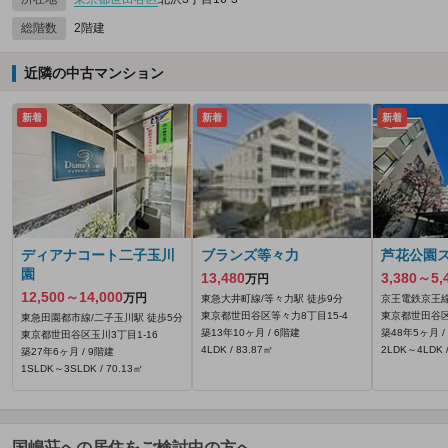
総階数
2階建
近隣の中古マンション
新着
新着
新着
ディアナコート二子玉川
ブランズ等々力
芦花公園
園
13,480
3,380～5,
万円
12,500～14,000
万円
東急大井町線/等々力駅 徒歩9分
京王電鉄京王線
東京都世田谷区等々力8丁目15-4
東京都世田谷区
東急田園都市線/二子玉川駅 徒歩5分
築13年10ヶ月 / 6階建
築48年5ヶ月 /
東京都世田谷区玉川3丁目1-16
4LDK / 83.87㎡
2LDK～4LDK /
築27年6ヶ月 / 9階建
1SLDK～3SLDK / 70.13㎡
国嶋荘への居住をご検討中の方へ