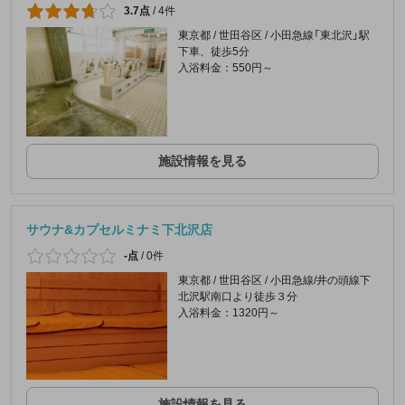
3.7点
/
4件
東京都 / 世田谷区 / 小田急線「東北沢」駅
下車、徒歩5分
入浴料金：550円～
施設情報を見る
サウナ&カプセルミナミ下北沢店
-点
/
0件
東京都 / 世田谷区 / 小田急線/井の頭線下
北沢駅南口より徒歩３分
入浴料金：1320円～
施設情報を見る