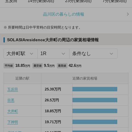
五反田
14分(乗換0回)
23分(乗換0回)
7分(乗換0回)
品川区の暮らしの情報
※ 所要時間は日中平常時の目安時間となります。
SOLASIAresidence大井町の周辺の家賃相場情報
18.85
9.5
42.6
平均値
最安値
最高値
万円
万円
万円
近隣の駅
近隣の家賃相場
五反田
25.39万円
目黒
26.5万円
大井町
18.85万円
下神明
19.71万円