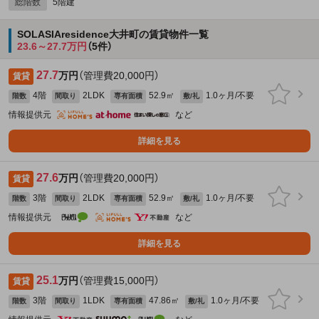
総階数
5階建
SOLASIAresidence大井町の賃貸物件一覧
23.6～27.7万円
（5件）
27.7
万円
（管理費20,000円）
賃貸
4階
2LDK
52.9㎡
1.0ヶ月/不要
階数
間取り
専有面積
敷/礼
情報提供元
など
詳細を見る
27.6
万円
（管理費20,000円）
賃貸
3階
2LDK
52.9㎡
1.0ヶ月/不要
階数
間取り
専有面積
敷/礼
情報提供元
など
詳細を見る
25.1
万円
（管理費15,000円）
賃貸
3階
1LDK
47.86㎡
1.0ヶ月/不要
階数
間取り
専有面積
敷/礼