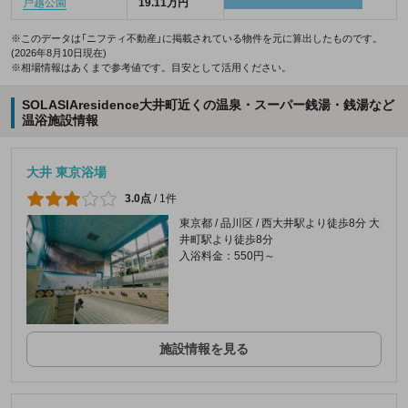
戸越公園
19.11万円
※このデータは「ニフティ不動産」に掲載されている物件を元に算出したものです。
(2026年8月10日現在)
※相場情報はあくまで参考値です。目安として活用ください。
SOLASIAresidence大井町近くの温泉・スーパー銭湯・銭湯など
温浴施設情報
大井 東京浴場
3.0点
/
1件
東京都 / 品川区 / 西大井駅より徒歩8分 大
井町駅より徒歩8分
入浴料金：550円～
施設情報を見る