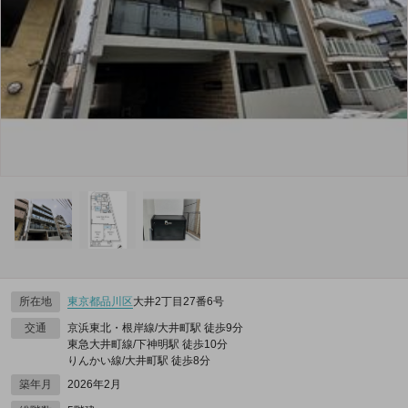
所在地
東京都
品川区
大井2丁目27番6号
交通
京浜東北・根岸線/大井町駅 徒歩9分
東急大井町線/下神明駅 徒歩10分
りんかい線/大井町駅 徒歩8分
築年月
2026年2月