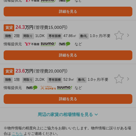
情報提供元
など
詳細を見る
24.3
万円
（管理費15,000円）
賃貸
2階
1LDK
47.86㎡
1.0ヶ月/不要
階数
間取り
専有面積
敷/礼
情報提供元
など
詳細を見る
23.6
万円
（管理費20,000円）
賃貸
1階
2LDK
52.9㎡
1.0ヶ月/不要
階数
間取り
専有面積
敷/礼
情報提供元
など
詳細を見る
周辺の家賃の相場情報を見る
※物件情報の精度向上にご協力をお願いいたします。物件情報に誤りがある場
合は
こちら
よりご連絡ください。