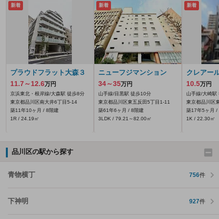
新着
新着
新着
プラウドフラット大森３
ニューフジマンション
クレアー
11.7～12.6
34～35
10.5
万円
万円
万円
京浜東北・根岸線/大森駅 徒歩8分
山手線/目黒駅 徒歩10分
山手線/大崎駅
東京都品川区南大井6丁目5-14
東京都品川区東五反田5丁目1-11
東京都品川区東
築11年10ヶ月 / 8階建
築61年6ヶ月 / 8階建
築17年5ヶ月 /
1R / 24.19㎡
3LDK / 79.21～82.00㎡
1K / 22.30㎡
品川区の駅から探す
青物横丁
756
件
下神明
927
件