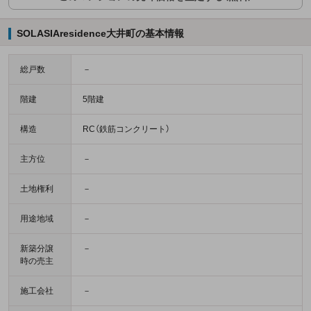
SOLASIAresidence大井町の基本情報
総戸数
－
階建
5階建
構造
RC（鉄筋コンクリート）
主方位
－
土地権利
－
用途地域
－
新築分譲
－
時の売主
施工会社
－