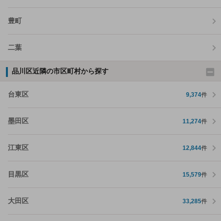
豊町
二葉
品川区近隣の市区町村から探す
台東区
9,374
件
墨田区
11,274
件
江東区
12,844
件
目黒区
15,579
件
大田区
33,285
件