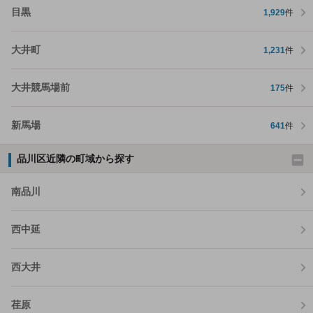
目黒
1,929
件
大井町
1,231
件
大井競馬場前
175
件
新馬場
641
件
品川区近隣の町域から探す
南品川
西中延
西大井
荏原