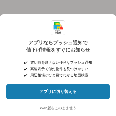
アプリならプッシュ通知で
値下げ情報をすぐにお知らせ
対応機種
個人情報保護ポリシー
利用規約
運営会社
✔️
買い時を逃さない便利なプッシュ通知
ヘルプ・お問い合わせ
採用情報
✔️
高速表示で似た物件も見つけやすい
✔️
周辺相場がひと目でわかる地図検索
アプリに切り替える
©NIFTY Lifestyle Co., Ltd.
Web版をこのまま使う