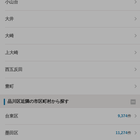
小山台
大井
大崎
上大崎
西五反田
豊町
品川区近隣の市区町村から探す
台東区
9,374
件
墨田区
11,274
件