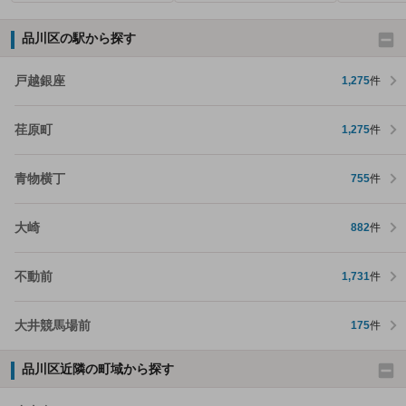
品川区の駅から探す
戸越銀座
1,275
件
荏原町
1,275
件
青物横丁
755
件
大崎
882
件
不動前
1,731
件
大井競馬場前
175
件
品川区近隣の町域から探す