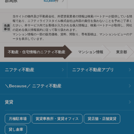
群馬県
43,689
件
当サイトの物件及び不動産会社、外壁塗装業者の情報は検索パートナーが提供している情
報であり、ニフティライフスタイル株式会社は内容の責任を負わないことを予めご了承く
ださい。本サービス内でお客様が入力される個人情報は、検索パートナーが取得し、同社
免責
事項
の定める個人情報規約に従って取り扱われます。
マンション情報の一部の販売価格、賃料、間取り、専有面積は、マンションレビューのデ
ータを表示しています。
不動産・住宅情報のニフティ不動産
マンション情報
東京都
ニフティ不動産
ニフティ不動産アプリ
＼Because／ ニフティ不動産
賃貸
月極駐車場
賃貸事務所・賃貸オフィス
貸店舗・店舗賃貸
貸し倉庫