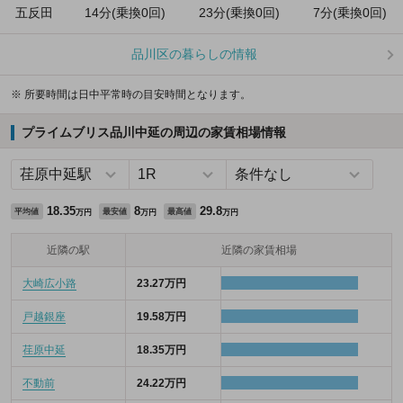
五反田
14分(乗換0回)
23分(乗換0回)
7分(乗換0回)
品川区の暮らしの情報
※ 所要時間は日中平常時の目安時間となります。
プライムブリス品川中延の周辺の家賃相場情報
18.35
8
29.8
平均値
最安値
最高値
万円
万円
万円
近隣の駅
近隣の家賃相場
大崎広小路
23.27万円
戸越銀座
19.58万円
荏原中延
18.35万円
不動前
24.22万円