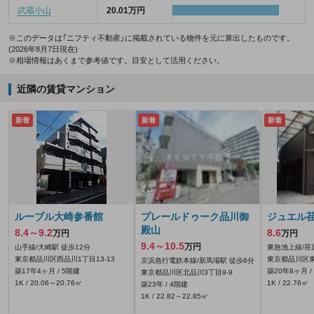
武蔵小山
20.01万円
※このデータは「ニフティ不動産」に掲載されている物件を元に算出したものです。
(2026年8月7日現在)
※相場情報はあくまで参考値です。目安として活用ください。
近隣の賃貸マンション
新着
新着
新着
ルーブル大崎参番館
プレールドゥーク品川御
ジュエル
殿山
8.4～9.2
8.6
万円
万円
9.4～10.5
万円
山手線/大崎駅 徒歩12分
東急池上線/荏
東京都品川区西品川1丁目13-13
東京都品川区東
京浜急行電鉄本線/新馬場駅 徒歩6分
築17年4ヶ月 / 5階建
築20年8ヶ月 /
東京都品川区北品川3丁目9-9
1K / 20.06～20.76㎡
1K / 22.76㎡
築23年 / 4階建
1K / 22.82～22.85㎡