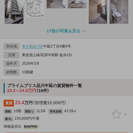
17枚の写真を見る
所在地
東京都
品川区
中延2丁目9番9号
交通
東急池上線/荏原中延駅 徒歩2分
築年月
2026年3月
総階数
10階建
プライムブリス品川中延の賃貸物件一覧
23.2～24.9万円
（16件）
23.4
万円
（管理費15,000円）
賃貸
10階
2LDK
43.59㎡
階数
間取り
専有面積
234,000円/不要
敷/礼
情報提供元