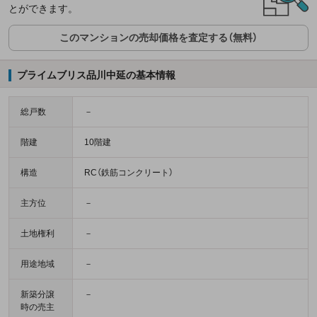
とができます。
このマンションの売却価格を査定する（無料）
プライムブリス品川中延の基本情報
総戸数
－
階建
10階建
構造
RC（鉄筋コンクリート）
主方位
－
土地権利
－
用途地域
－
新築分譲
－
時の売主