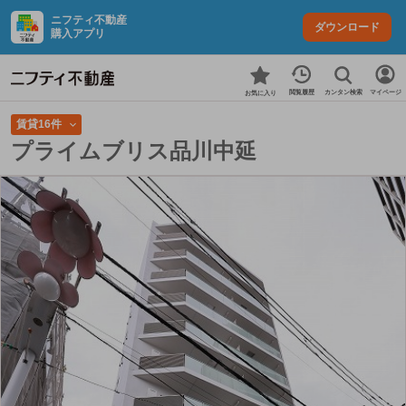
ニフティ不動産
ダウンロード
購入アプリ
カンタン検索
閲覧履歴
マイページ
お気に入り
賃貸16件
プライムブリス品川中延