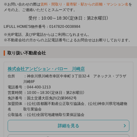
※お問い合わせの際は
賃料・間取り・最寄駅・駅からの距離・マンション名
を
メモの上、ご連絡いただくとスムーズです。
受付：10:00～18:30（定休日：第2水曜日）
LIFULL HOME'S物件番号：0147820-0038984
※光IP電話、及びIP電話からはご利用になれません。
※不動産会社の方からの上記電話番号によるお問合せはお断りしております。
取り扱い不動産会社
株式会社アンビション・バロー 川崎店
住所
：神奈川県川崎市幸区中幸町３丁目32-4 アネックス・プラザ
川崎8F
電話番号
：044-400-1213
営業時間
：10:00～18:30（定休日：第2水曜日）
免許番号
：国土交通大臣免許(2)第9662号
加盟団体
：(公社)首都圏不動産公正取引協議会、(公社)神奈川県宅地建物
名
取引業協会
公取協名
：(公社)全国宅地建物取引業保証協会
詳細を見る