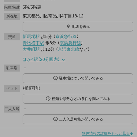
5階/5階建
階数/階建
東京都品川区南品川4丁目18-12
所在地
地図を表示
新馬場駅
歩5分
（
京浜急行線
）
交通
青物横丁駅
歩8分
（
京浜急行線
）
大井町駅
歩12分
（
京浜東北線
など
）
ほか4駅（20分圏内）
－
駐車場
駐車場について聞いてみる
相談可能
ペット
種類や頭数などの条件を聞いてみる
－
二人入居
二人入居可能か聞いてみる
物件情報の詳細をもっと見る