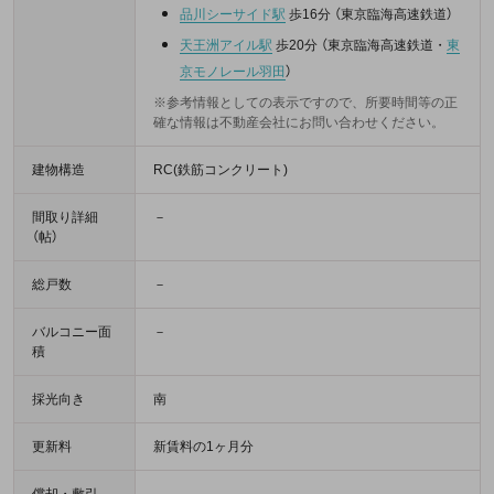
品川シーサイド駅
歩16分
（
東京臨海高速鉄道
）
天王洲アイル駅
歩20分
（
東京臨海高速鉄道
・
東
京モノレール羽田
）
※参考情報としての表示ですので、所要時間等の正
確な情報は不動産会社にお問い合わせください。
建物構造
RC(鉄筋コンクリート)
間取り詳細
－
（帖）
総戸数
－
バルコニー面
－
積
採光向き
南
更新料
新賃料の1ヶ月分