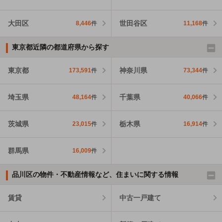
大田区
世田谷区
8,446
件
11,168
件
東京都近隣の都道府県から探す
東京都
神奈川県
173,591
件
73,344
件
埼玉県
千葉県
48,164
件
40,066
件
茨城県
栃木県
23,015
件
16,914
件
群馬県
16,009
件
品川区の物件・不動産情報など、住まいに関する情報
賃貸
中古一戸建て