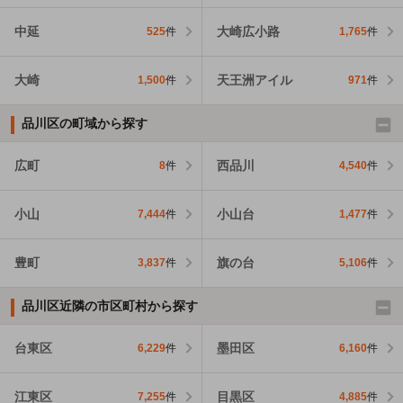
中延
大崎広小路
525
件
1,765
件
大崎
天王洲アイル
1,500
件
971
件
品川区の町域から探す
広町
西品川
8
件
4,540
件
小山
小山台
7,444
件
1,477
件
豊町
旗の台
3,837
件
5,106
件
品川区近隣の市区町村から探す
台東区
墨田区
6,229
件
6,160
件
江東区
目黒区
7,255
件
4,885
件