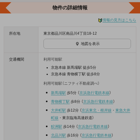
物件の詳細情報
情報の見方はこちら
所在地
東京都品川区南品川4丁目18-12
地図を表示
交通機関
利用可能駅
京急本線 新馬場駅 徒歩5分
京急本線 青物横丁駅 徒歩8分
利用可能駅（ニフティ不動産調べ）
新馬場駅
歩5分
（
京浜急行電鉄本線
）
青物横丁駅
歩8分
（
京浜急行電鉄本線
）
大井町駅
歩12分
（
京浜東北・根岸線
・
東急大井
町線
・
東京臨海高速鉄道
）
鮫洲駅
歩14分
（
京浜急行電鉄本線
）
北品川駅
歩16分
（
京浜急行電鉄本線
）