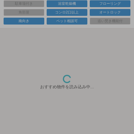
駐車場付き
浴室乾燥機
フローリング
角部屋
コンロ2口以上
オートロック
南向き
ペット相談可
追い焚き機能付
おすすめ物件を読み込み中...