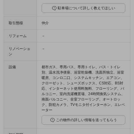
駐車場について詳しく教えてほしい
取引態様
仲介
リフォーム
－
リノベーショ
－
ン
設備
都市ガス、専用バス、専用トイレ、バス・トイレ
別、温水洗浄便座、浴室乾燥機、洗面所独立、浴室
暖房、コンロ二口、システムキッチン、エアコン、
クローゼット、シューズボックス、CS対応、BS対
応、インターネット使用料無料、フローリング、バ
ルコニー、室内洗濯機置場、24時間換気システム、
南面バルコニー、全室フローリング、オートロッ
ク、防犯カメラ、TVモニタ付インターホン、エレベ
ーター
この物件の詳しい情報を送ってもらう