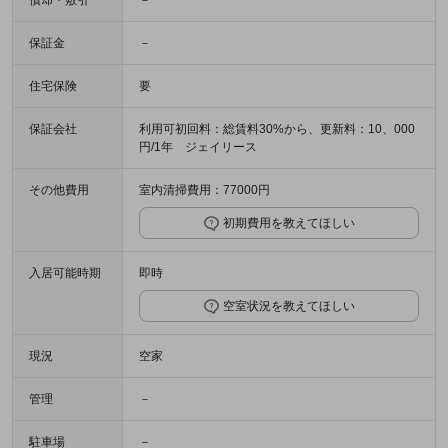
償却・敷引
－
保証金
－
住宅保険
要
保証会社
利用可初回料：総賃料30%から、更新料：10、000
円/1年 ジェイリース
その他費用
室内清掃費用：77000円
初期費用を教えてほしい
入居可能時期
即時
空室状況を教えてほしい
現況
空家
管理
－
駐車場
－