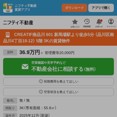
ニフティ不動産
ダウンロード
アプリで開く
賃貸アプリ
お知らせ
閲覧履歴
マイページ
お気に入り
CREATIF南品川 601 新馬場駅より徒歩5分 （品川区南
品川4丁目18-12） 5階 3Kの賃貸物件
36.9万円
賃料
＋ 管理費等20,000円
空室確認や見学予約など
不動産会社に相談する
（無料）
初期費用を教えてほしい
空室状況を教えてほしい
無 / 無
敷/礼
3K（専有面積：55.8㎡）
間取り
2025年12月（新築）
築年月