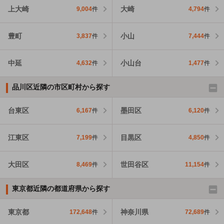
上大崎
大崎
9,004
件
4,794
件
豊町
小山
3,837
件
7,444
件
中延
小山台
4,632
件
1,477
件
品川区近隣の市区町村から探す
台東区
墨田区
6,167
件
6,120
件
江東区
目黒区
7,199
件
4,850
件
大田区
世田谷区
8,469
件
11,154
件
東京都近隣の都道府県から探す
東京都
神奈川県
172,648
件
72,689
件