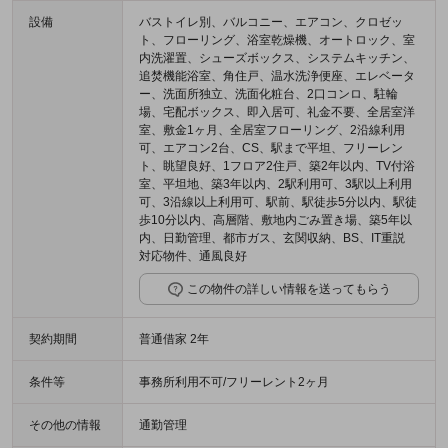
設備
バストイレ別、バルコニー、エアコン、クロゼッ
ト、フローリング、浴室乾燥機、オートロック、室
内洗濯置、シューズボックス、システムキッチン、
追焚機能浴室、角住戸、温水洗浄便座、エレベータ
ー、洗面所独立、洗面化粧台、2口コンロ、駐輪
場、宅配ボックス、即入居可、礼金不要、全居室洋
室、敷金1ヶ月、全居室フローリング、2沿線利用
可、エアコン2台、CS、駅まで平坦、フリーレン
ト、眺望良好、1フロア2住戸、築2年以内、TV付浴
室、平坦地、築3年以内、2駅利用可、3駅以上利用
可、3沿線以上利用可、駅前、駅徒歩5分以内、駅徒
歩10分以内、高層階、敷地内ごみ置き場、築5年以
内、日勤管理、都市ガス、玄関収納、BS、IT重説
対応物件、通風良好
この物件の詳しい情報を送ってもらう
契約期間
普通借家 2年
条件等
事務所利用不可/フリーレント2ヶ月
その他の情報
通勤管理