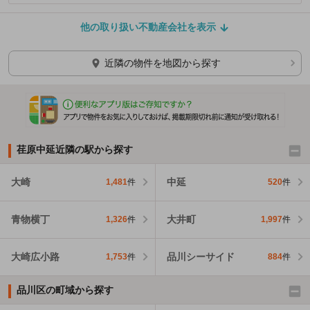
他の取り扱い不動産会社を表示
近隣の物件を地図から探す
荏原中延近隣の駅から探す
大崎
中延
1,481
件
520
件
青物横丁
大井町
1,326
件
1,997
件
大崎広小路
品川シーサイド
1,753
件
884
件
品川区の町域から探す