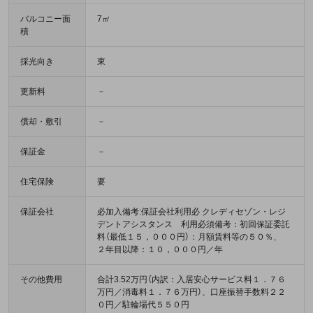
バルコニー面
7㎡
積
採光向き
東
更新料
－
償却・敷引
－
保証金
－
住宅保険
要
保証会社
必加入備考:保証会社利用必 クレディセゾン・レジ
デントアシスタンス 利用必須備考：初回保証委託
料（最低１５，０００円）：月額賃料等の５０％、
２年目以降：１０，０００円／年
その他費用
合計3.52万円（内訳：入居安心サービス料１．７６
万円／消毒料１．７６万円）、口座振替手数料２２
０円／駐輪場代５５０円