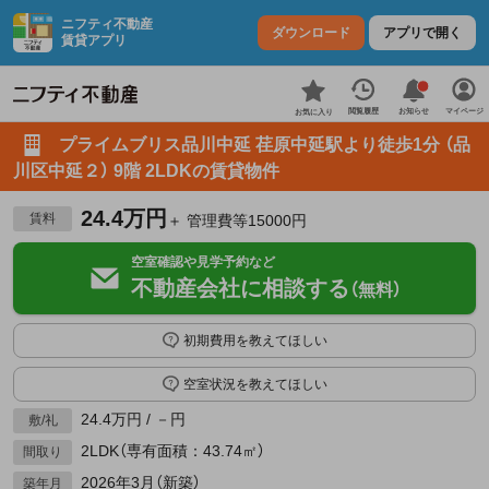
ニフティ不動産
ダウンロード
アプリで開く
賃貸アプリ
お知らせ
閲覧履歴
マイページ
お気に入り
プライムブリス品川中延 荏原中延駅より徒歩1分 （品
川区中延２） 9階 2LDKの賃貸物件
24.4万円
賃料
＋ 管理費等15000円
空室確認や見学予約など
不動産会社に相談する
（無料）
初期費用を教えてほしい
空室状況を教えてほしい
24.4万円 / －円
敷/礼
2LDK（専有面積：43.74㎡）
間取り
2026年3月（新築）
築年月