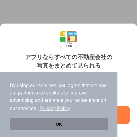
アプリならすべての不動産会社の
写真をまとめて見られる
対応機種
個人情報保護ポリシー
利用規約
運営会社
✔️
たくさんの写真でイメージふくらむ
ヘルプ・お問い合わせ
採用情報
By using our services, you agree that we and
✔️
高速表示で似た物件も見つけやすい
our
partners
use cookies to improve
✔️
便利な通知機能も充実
advertising and enhance your experience on
our services.
Privacy Policy
アプリを開く
©NIFTY Lifestyle Co., Ltd.
OK
じっくり探したい方は
急いでいる方は
引き続きWeb版でお部屋探し
メールで相談する
電話でお問い合わせ