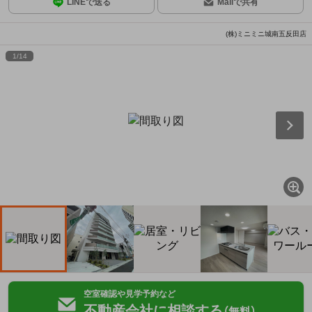
LINEで送る
Mailで共有
(株)ミニミニ城南五反田店
1
/
14
空室確認や見学予約など
不動産会社に相談する
（無料）