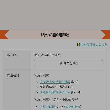
物件の詳細情報
情報の見方はこちら
所在地
東京都品川区中延２
地図を表示
交通機関
利用可能駅
東急池上線
/
荏原中延駅
歩1分
都営浅草線/中延駅 歩8分
東急目黒線
/
武蔵小山駅
歩20分
利用可能駅（ニフティ不動産調べ）
荏原中延駅
歩1分
（
東急池上線
）