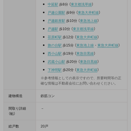
中延駅
歩8分
（
東京都浅草線
）
戸越公園駅
歩9分
（
東急大井町線
）
戸越銀座駅
歩10分
（
東急池上線
）
戸越駅
歩10分
（
東京都浅草線
）
荏原町駅
歩12分
（
東急大井町線
）
旗の台駅
歩15分
（
東急池上線
・
東急大井町線
）
西小山駅
歩19分
（
東急目黒線
）
武蔵小山駅
歩20分
（
東急目黒線
）
下神明駅
歩20分
（
東急大井町線
）
※参考情報としての表示ですので、所要時間等の正
確な情報は不動産会社にお問い合わせください。
建物構造
鉄筋コン
間取り詳細
－
（帖）
総戸数
20戸