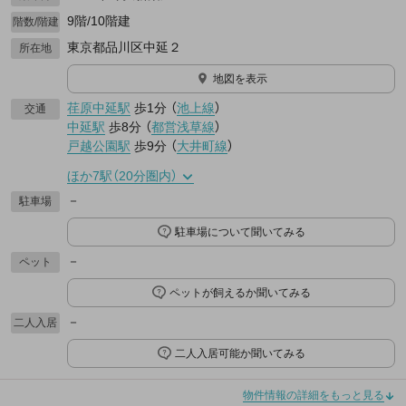
9階/10階建
階数/階建
東京都品川区中延２
所在地
地図を表示
荏原中延駅
歩1分
（
池上線
）
交通
中延駅
歩8分
（
都営浅草線
）
戸越公園駅
歩9分
（
大井町線
）
ほか7駅（20分圏内）
－
駐車場
駐車場について聞いてみる
－
ペット
ペットが飼えるか聞いてみる
－
二人入居
二人入居可能か聞いてみる
物件情報の詳細をもっと見る